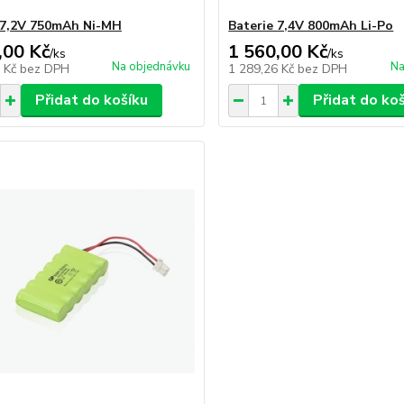
 7,2V 750mAh Ni-MH
Baterie 7,4V 800mAh Li-Po
,00 Kč
1 560,00 Kč
/
ks
/
ks
Na objednávku
Na
6 Kč
bez DPH
1 289,26 Kč
bez DPH
Přidat do košíku
Přidat do ko