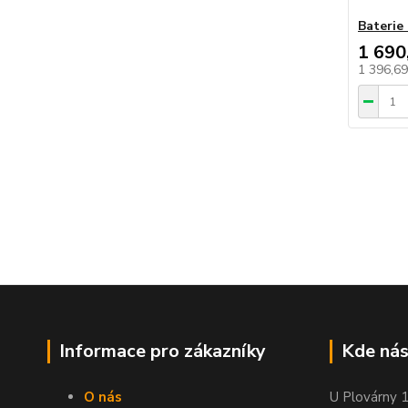
Baterie
1 690
1 396,6
Informace pro zákazníky
Kde nás
O nás
U Plovárny 