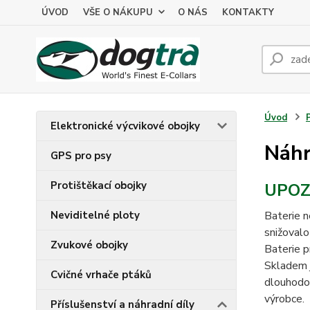
ÚVOD
VŠE O NÁKUPU
O NÁS
KONTAKTY
Úvod
Elektronické výcvikové obojky
Náhr
GPS pro psy
Protištěkací obojky
UPOZ
Neviditelné ploty
Baterie n
snižovalo
Zvukové obojky
Baterie p
Skladem j
Cvičné vrhače ptáků
dlouhodob
výrobce.
Příslušenství a náhradní díly