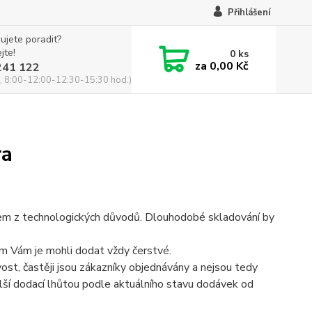
Přihlášení
ujete poradit?
jte!
0
ks
za
0,00 Kč
241 122
, 8:00-12:00-12:30-15:30 hod.)
ra
adem z technologických důvodů. Dlouhodobé skladování by
m Vám je mohli dodat vždy čerstvé.
ost, častěji jsou zákazníky objednávány a nejsou tedy
elší dodací lhůtou podle aktuálního stavu dodávek od