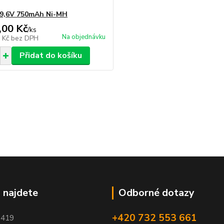
 9,6V 750mAh Ni-MH
,00 Kč
/
ks
Na objednávku
9 Kč
bez DPH
Přidat do košíku
 najdete
Odborné dotazy
+420 732 553 661
1419