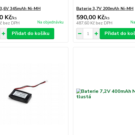
 3,6V 345mAh Ni-MH
Baterie 3,7V 200mAh Ni-MH
0 Kč
590,00 Kč
/
ks
/
ks
Na objednávku
Na
Kč
bez DPH
487,60 Kč
bez DPH
Přidat do košíku
Přidat do ko