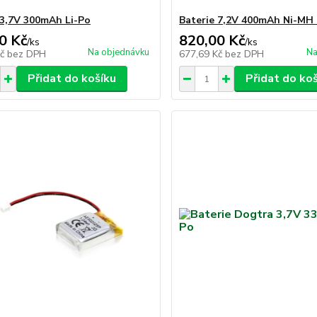
 3,7V 300mAh Li-Po
Baterie 7,2V 400mAh Ni-MH 
0 Kč
820,00 Kč
/
ks
/
ks
Na objednávku
Na
Kč
bez DPH
677,69 Kč
bez DPH
Přidat do košíku
Přidat do ko