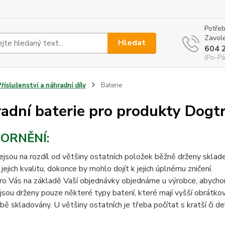
Potřeb
Zavole
Hledat
604 
(Po-Pá
Příslušenství a náhradní díly
Baterie
adní baterie pro produkty Dogt
ORNĚNÍ:
ejsou na rozdíl od většiny ostatních položek běžně drženy skl
 jejich kvalitu, dokonce by mohlo dojít k jejich úplnému zničení.
ro Vás na základě Vaší objednávky objednáme u výrobce, abycho
sou drženy pouze některé typy baterií, které mají vyšší obrátkov
ě skladovány. U většiny ostatních je třeba počítat s kratší či d