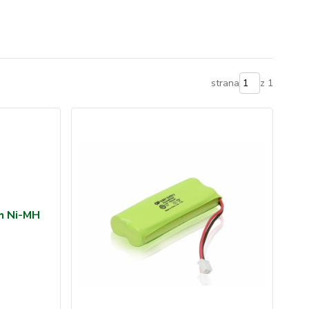
strana
z 1