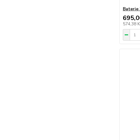
Baterie
695,0
574,38 