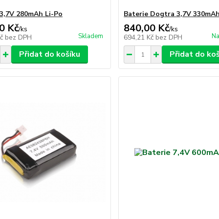
 3,7V 280mAh Li-Po
Baterie Dogtra 3,7V 330mAh
0 Kč
840,00 Kč
/
ks
/
ks
Skladem
Na
Kč
bez DPH
694,21 Kč
bez DPH
Přidat do košíku
Přidat do ko