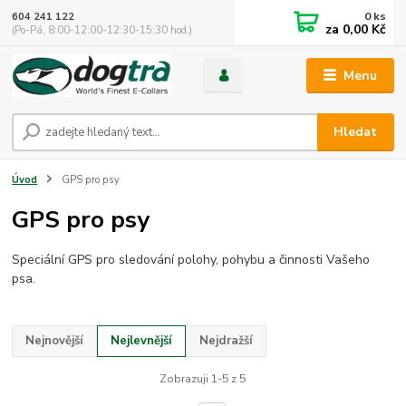
0
ks
604 241 122
za
0,00 Kč
(Po-Pá, 8:00-12:00-12:30-15:30 hod.)
Menu
Hledat
Úvod
GPS pro psy
GPS pro psy
Speciální GPS pro sledování polohy, pohybu a činnosti Vašeho
psa.
Nejnovější
Nejlevnější
Nejdražší
Zobrazuji 1-5 z 5