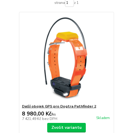
strana
z 1
Další obojek GPS pro Dogtra Pathfinder 2
8 980,00 Kč
/
ks
Skladem
7 421,49 Kč
bez DPH
Zvolit variantu