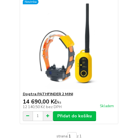
Novinka
Dogtra PATHFINDER 2 MINI
14 690,00 Kč
/
ks
Skladem
12 140,50 Kč
bez DPH
Přidat do košíku
strana
z 1