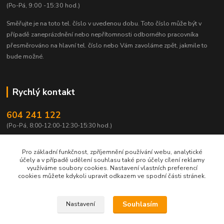
(Po-Pá, 9:00 -15:30 hod.)
Směřujte je na toto tel. číslo v uvedenou dobu.
Toto číslo může být v
případě zaneprázdnění nebo nepřítomnosti odborného pracovníka
přesměrováno na hlavní tel. číslo nebo Vám zavoláme zpět, jakmile to
bude možné.
Rychlý kontakt
604 241 122
(Po-Pá, 8:00-12:00-12:30-15:30 hod.)
info@qtest.cz
Pro základní funkčnost, zpříjemnění používání webu, analytické
účely a v případě udělení souhlasu také pro účely cílení reklamy
využíváme soubory cookies. Nastavení vlastních preferencí
cookies můžete kdykoli upravit odkazem ve spodní části stránek.
Copyright © 2022 Ing. Miloš Hušek - QTEST. Všechna práva vyhrazena.
Souhlasím
Nastavení
Jakékoliv užití obsahu včetně převzetí, šíření či dalšího zpřístupňování článků,
textů či jejich částí, obrázků, fotografií a videí je bez výslovného souhlasu