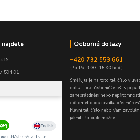
 najdete
Odborné dotazy
+420 732 553 661
1419
(Po-Pá, 9:00 -15:30 hod.)
, 504 01
Směřujte je na toto tel. číslo v uv
dobu.
Toto číslo může být v přípa
zaneprázdnění nebo nepřítomnosti
odborného pracovníka přesměrov
hlavní tel. číslo nebo Vám zavolám
jakmile to bude možné.