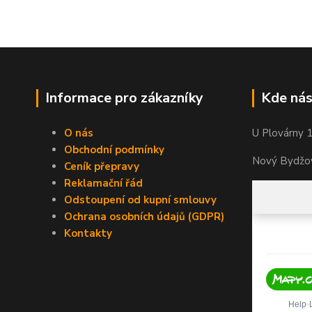
Informace pro zákazníky
Kde nás
O nás
U Plovárny 
Obchodní podmínky
Nový Bydžov
Ceník přepravy
Reklamační řád
Odstoupení od kupní smlouvy
Ochrana osobních údajů (GDPR)
Kontakty