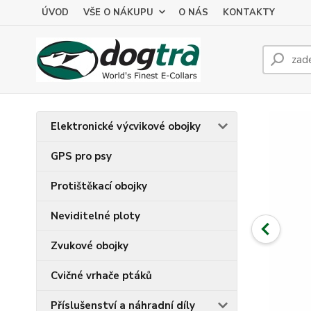
ÚVOD
VŠE O NÁKUPU
O NÁS
KONTAKTY
Elektronické výcvikové obojky
GPS pro psy
Protištěkací obojky
Neviditelné ploty
Zvukové obojky
Cvičné vrhače ptáků
Příslušenství a náhradní díly