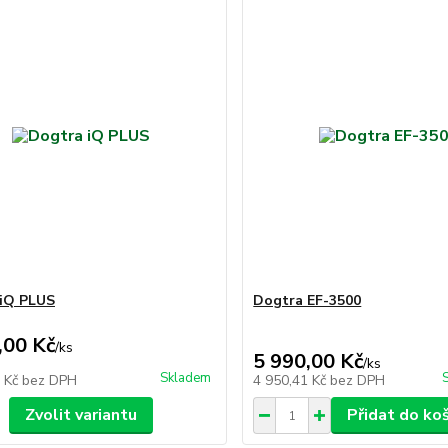
iQ PLUS
Dogtra EF-3500
,00 Kč
/
ks
5 990,00 Kč
/
ks
Skladem
0 Kč
bez DPH
4 950,41 Kč
bez DPH
Zvolit variantu
Přidat do ko