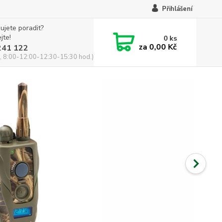
Přihlášení
ujete poradit?
jte!
0
ks
za
0,00 Kč
241 122
, 8:00-12:00-12:30-15:30 hod.)