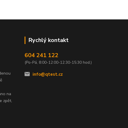
Rychlý kontakt
604 241 122
(Po-Pá, 8:00-12:00-12:30-15:30 hod.)
edenou
info@qtest.cz
dě
áno na
e zpět,