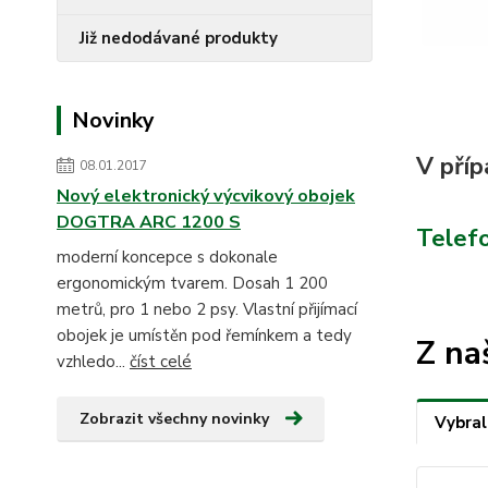
Již nedodávané produkty
Novinky
V příp
08.01.2017
Nový elektronický výcvikový obojek
DOGTRA ARC 1200 S
Telefo
moderní koncepce s dokonale
ergonomickým tvarem. Dosah 1 200
metrů, pro 1 nebo 2 psy. Vlastní přijímací
obojek je umístěn pod řemínkem a tedy
Z na
vzhledo...
číst celé
Zobrazit všechny novinky
Vybral