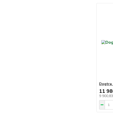
Dogtra
11 98
9 900,8