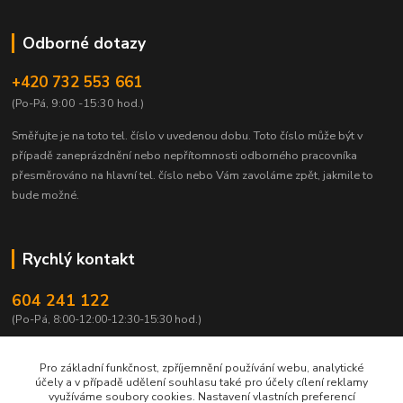
Odborné dotazy
+420 732 553 661
(Po-Pá, 9:00 -15:30 hod.)
Směřujte je na toto tel. číslo v uvedenou dobu.
Toto číslo může být v
případě zaneprázdnění nebo nepřítomnosti odborného pracovníka
přesměrováno na hlavní tel. číslo nebo Vám zavoláme zpět, jakmile to
bude možné.
Rychlý kontakt
604 241 122
(Po-Pá, 8:00-12:00-12:30-15:30 hod.)
info@qtest.cz
Pro základní funkčnost, zpříjemnění používání webu, analytické
účely a v případě udělení souhlasu také pro účely cílení reklamy
využíváme soubory cookies. Nastavení vlastních preferencí