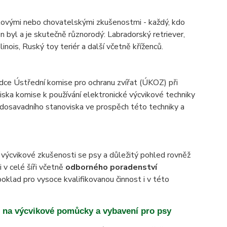
vikovými nebo chovatelskými zkušenostmi - každý, kdo
n byl a je skutečně různorodý: Labradorský retriever,
inois, Ruský toy teriér a další včetně kříženců.
adce Ústřední komise pro ochranu zvířat (ÚKOZ) při
ska komise k používání elektronické výcvikové techniky
dosavadního stanoviska ve prospěch této techniky a
 výcvikové zkušenosti se psy a důležitý pohled rovněž
 v celé šíři včetně
odborného poradenství
oklad pro vysoce kvalifikovanou činnost i v této
na výcvikové pomůcky a vybavení pro psy