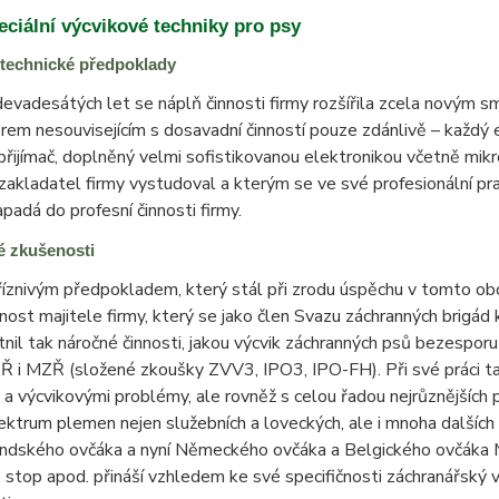
ciální výcvikové techniky pro psy
technické předpoklady
vadesátých let se náplň činnosti firmy rozšířila zcela novým 
rem nesouvisejícím s dosavadní činností pouze zdánlivě – každý el
 přijímač, doplněný velmi sofistikovanou elektronikou včetně mik
 zakladatel firmy vystudoval a kterým se ve své profesionální pr
padá do profesní činnosti firmy.
é zkušenosti
íznivým předpokladem, který stál při zrodu úspěchu v tomto obo
ost majitele firmy, který se jako člen Svazu záchranných brigá
tnil tak náročné činnosti, jakou výcvik záchranných psů bezesporu
 i MZŘ (složené zkoušky ZVV3, IPO3, IPO-FH). Při své práci ta
 a výcvikovými problémy, ale rovněž s celou řadou nejrůznějších 
ektrum plemen nejen služebních a loveckých, ale i mnoha dalších 
andského ovčáka a nyní Německého ovčáka a Belgického ovčáka M
 stop apod. přináší vzhledem ke své specifičnosti záchranářský v