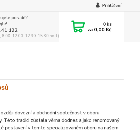
Přihlášení
ujete poradit?
jte!
0
ks
za
0,00 Kč
241 122
, 8:00-12:00-12:30-15:30 hod.)
psů
, později dovozní a obchodní společnost v oboru
y. Této tradici zůstala věrna dodnes a jako renomovaný
 stálé postavení v tomto specializovaném oboru na našem