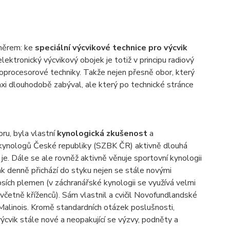
směrem: ke
speciální výcvikové technice pro výcvik
ektronický výcvikový obojek je totiž v principu radiový
roprocesorové techniky. Takže nejen přesně obor, který
axi dlouhodobě zabýval, ale který po technické stránce
ru, byla vlastní
kynologická zkušenost
a
d kynologů České republiky (SZBK ČR) aktivně dlouhá
 je. Dále se ale rovněž aktivně věnuje sportovní kynologii
k denně přichází do styku nejen se stále novými
psích plemen (v záchranářské kynologii se využívá velmi
včetně kříženců). Sám vlastnil a cvičil Novofundlandské
alinois. Kromě standardních otázek poslušnosti,
ýcvik stále nové a neopakující se výzvy, podněty a