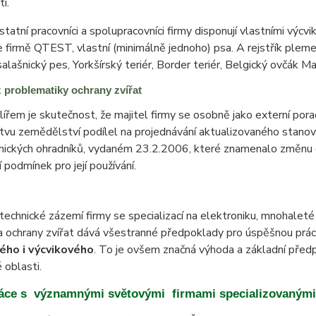
i.
tatní pracovníci a spolupracovníci firmy disponují vlastními výc
e firmě QTEST, vlastní (minimálně jednoho) psa. A rejstřík pleme
alašnický pes, Yorkšírský teriér, Border teriér, Belgický ovčák Mal
z problematiky ochrany zvířat
lířem je skutečnost, že majitel firmy se osobně jako externí por
tvu zemědělství podílel na projednávání aktualizovaného stanovi
onických ohradníků, vydaném 23.2.2006, které znamenalo změnu 
 podmínek pro její používání.
echnické zázemí firmy se specializací na elektroniku, mnohaleté
a ochrany zvířat dává všestranné předpoklady pro úspěšnou práci
ého i výcvikového
. To je ovšem značná výhoda a základní předp
 oblasti.
áce s významnými světovými firmami specializovanými 