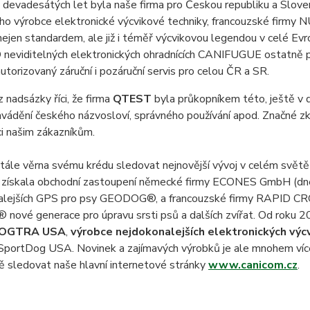
 devadesátých let byla naše firma pro Českou republiku a Slov
ho výrobce elektronické výcvikové techniky, francouzské firmy
nejen standardem, ale již i téměř výcvikovou legendou v celé Ev
O neviditelných elektronických ohradnících CANIFUGUE ostatně p
utorizovaný záruční i pozáruční servis pro celou ČR a SR.
 nadsázky říci, že firma
QTEST
byla průkopníkem této, ještě v 
vádění českého názvosloví, správného používání apod. Značné zk
ci našim zákazníkům.
stále věrna svému krédu sledovat nejnovější vývoj v celém svět
d získala obchodní zastoupení německé firmy ECONES GmbH (dne
alejších GPS pro psy GEODOG®, a francouzské firmy RAPID CR
nové generace pro úpravu srsti psů a dalších zvířat. Od roku 
OGTRA USA
,
výrobce nejdokonalejších elektronických výc
SportDog USA. Novinek a zajímavých výrobků je ale mnohem více –
ě sledovat naše hlavní internetové stránky
www.canicom.cz
.