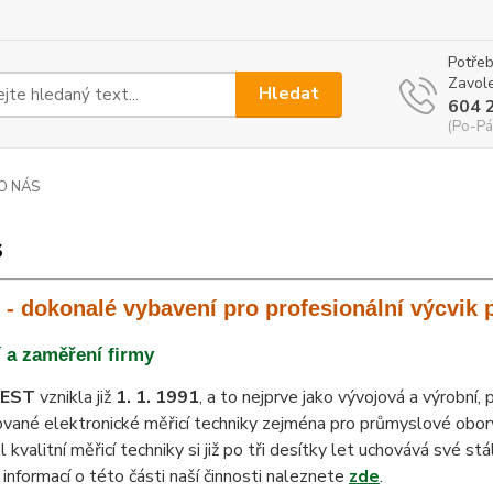
Potřeb
Zavole
Hledat
604 
(Po-Pá
O NÁS
s
- dokonalé vybavení pro profesionální výcvik 
 a zaměření firmy
EST
vznikla již
1. 1. 1991
, a to nejprve jako vývojová a výrobní
ované elektronické měřicí techniky zejména pro průmyslové obor
 kvalitní měřicí techniky si již po tři desítky let uchovává své
e informací o této části naší činnosti naleznete
zde
.