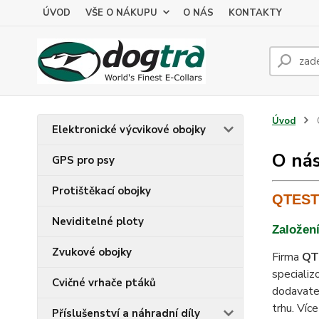
ÚVOD
VŠE O NÁKUPU
O NÁS
KONTAKTY
Úvod
Elektronické výcvikové obojky
O ná
GPS pro psy
Protištěkací obojky
QTEST 
Neviditelné ploty
Založení
Zvukové obojky
Firma
QT
specializ
Cvičné vrhače ptáků
dodavatel
trhu. Víc
Příslušenství a náhradní díly