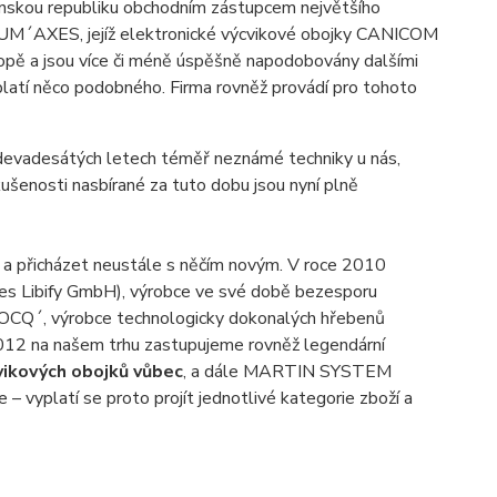
enskou republiku obchodním zástupcem největšího
 NUM´AXES, jejíž elektronické výcvikové obojky CANICOM
ropě a jsou více či méně úspěšně napodobovány dalšími
latí něco podobného. Firma rovněž provádí pro tohoto
devadesátých letech téměř neznámé techniky u nás,
ušenosti nasbírané za tuto dobu jsou nyní plně
ě a přicházet neustále s něčím novým. V roce 2010
s Libify GmbH), výrobce ve své době bezesporu
OCQ´, výrobce technologicky dokonalých hřebenů
2012 na našem trhu zastupujeme rovněž legendární
vikových obojků vůbec
, a dále MARTIN SYSTEM
 vyplatí se proto projít jednotlivé kategorie zboží a