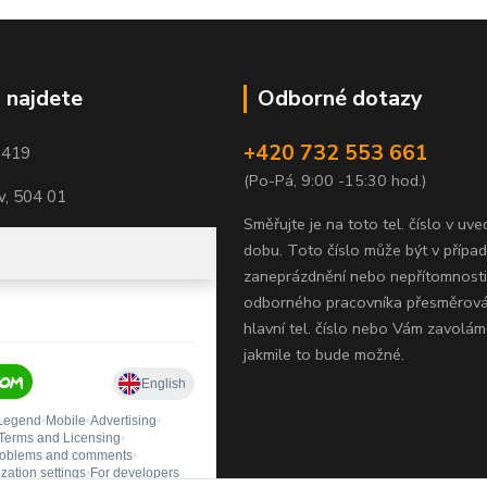
 najdete
Odborné dotazy
+420 732 553 661
1419
(Po-Pá, 9:00 -15:30 hod.)
, 504 01
Směřujte je na toto tel. číslo v uv
dobu.
Toto číslo může být v přípa
zaneprázdnění nebo nepřítomnosti
odborného pracovníka přesměrov
hlavní tel. číslo nebo Vám zavolám
jakmile to bude možné.