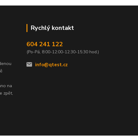
Rychlý kontakt
604 241 122
(Po-Pá, 8:00-12:00-12:30-15:30 hod.)
edenou
info@qtest.cz
dě
áno na
e zpět,