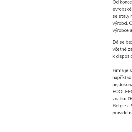
Od konce
evropské
se staly 
výrobci. 
výrobce a
Dá se bez
včetně za
k dispozi
Firma je 
napříkla
nejdokon
FOOLEE® 
značku
D
Belgie a 
pravideln