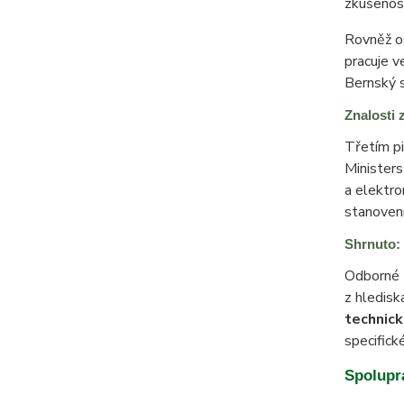
zkušenost
Rovněž os
pracuje v
Bernský s
Znalosti 
Třetím pi
Ministers
a elektr
stanovení
Shrnuto:
Odborné t
z hledisk
technick
specifické
Spolupr