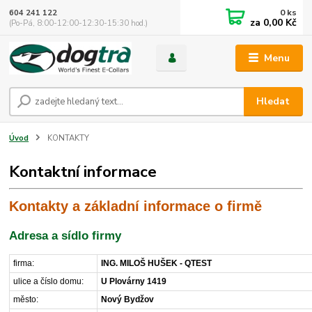
0
ks
604 241 122
za
0,00 Kč
(Po-Pá, 8:00-12:00-12:30-15:30 hod.)
Menu
Hledat
Úvod
KONTAKTY
Kontaktní informace
Kontakty a základní informace o firmě
Adresa a sídlo firmy
firma:
ING. MILOŠ HUŠEK - QTEST
ulice a číslo domu:
U Plovárny 1419
město:
Nový Bydžov