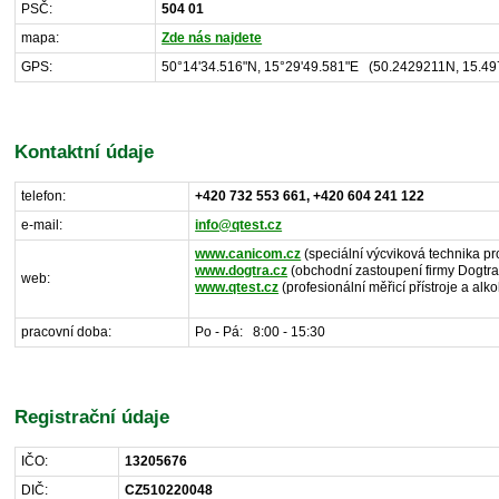
PSČ:
504 01
mapa:
Zde nás najdete
GPS:
50°14'34.516"N, 15°29'49.581"E (50.2429211N, 15.497
Kontaktní údaje
telefon:
+420 732 553 661,
+420
604 241 122
e-mail:
info@qtest.cz
www.canicom.cz
(speciální výcviková technika pr
www.dogtra.cz
(obchodní zastoupení firmy Dogtr
web:
www.qtest.cz
(profesionální měřicí přístroje a alko
pracovní doba:
Po - Pá: 8:00 - 15:30
Registrační údaje
IČO:
13205676
DIČ:
CZ510220048