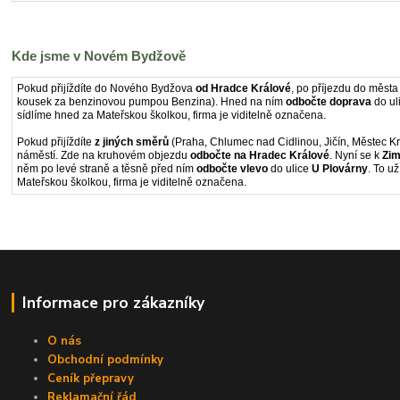
Kde jsme v Novém Bydžově
Pokud přijíždíte do Nového Bydžova
od Hradce Králové
, po příjezdu do města
kousek za benzinovou pumpou Benzina). Hned na ním
odbočte doprava
do ul
sídlíme hned za Mateřskou školkou, firma je viditelně označena.
Pokud přijíždíte
z jiných směrů
(Praha, Chlumec nad Cidlinou, Jičín, Městec K
náměstí. Zde na kruhovém objezdu
odbočte na Hradec Králové
. Nyní se k
Zim
něm po levé straně a těsně před ním
odbočte vlevo
do ulice
U Plovárny
. To u
Mateřskou školkou, firma je viditelně označena.
Informace pro zákazníky
O nás
Obchodní podmínky
Ceník přepravy
Reklamační řád