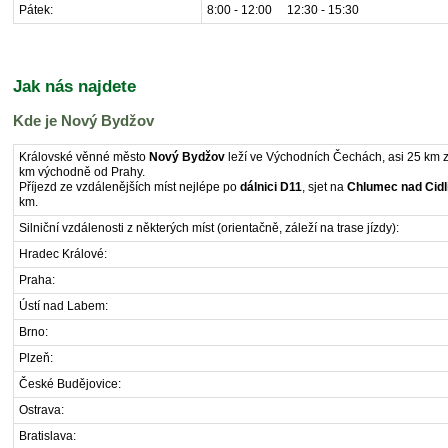
Pátek:
8:00 - 12:00 12:30 - 15:30
Jak nás najdete
Kde je Nový Bydžov
Královské věnné město
Nový Bydžov
leží ve Východních Čechách, asi 25 km
km východně od Prahy.
Příjezd ze vzdálenějších míst nejlépe po
dálnici D11
, sjet na
Chlumec nad Cidl
km.
Silniční vzdálenosti z některých míst (orientačně, záleží na trase jízdy):
Hradec Králové:
Praha:
Ústí nad Labem:
Brno:
Plzeň:
České Budějovice:
Ostrava:
Bratislava: