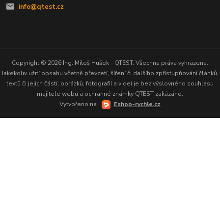
info@qtest.cz
Copyright © 2026 Ing. Miloš Hušek - QTEST. Všechna práva vyhrazena.
Jakékoliv užití obsahu včetně převzetí, šíření či dalšího zpřístupňování článků,
textů či jejich částí, obrázků, fotografií a videí je bez výslovného souhlasu
majitele webu a ochranné známky QTEST zakázáno.
Vytvořeno na
Eshop-rychle.cz