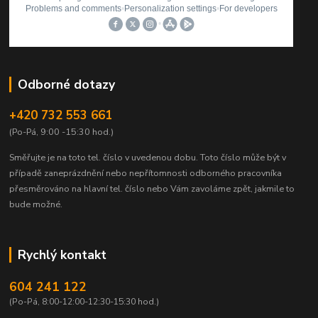
Odborné dotazy
+420 732 553 661
(Po-Pá, 9:00 -15:30 hod.)
Směřujte je na toto tel. číslo v uvedenou dobu.
Toto číslo může být v
případě zaneprázdnění nebo nepřítomnosti odborného pracovníka
přesměrováno na hlavní tel. číslo nebo Vám zavoláme zpět, jakmile to
bude možné.
Rychlý kontakt
604 241 122
(Po-Pá, 8:00-12:00-12:30-15:30 hod.)