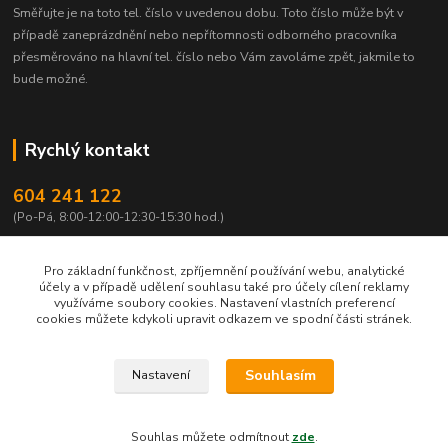
Směřujte je na toto tel. číslo v uvedenou dobu.
Toto číslo může být v
případě zaneprázdnění nebo nepřítomnosti odborného pracovníka
přesměrováno na hlavní tel. číslo nebo Vám zavoláme zpět, jakmile to
bude možné.
Rychlý kontakt
604 241 122
(Po-Pá, 8:00-12:00-12:30-15:30 hod.)
info@qtest.cz
Pro základní funkčnost, zpříjemnění používání webu, analytické
účely a v případě udělení souhlasu také pro účely cílení reklamy
využíváme soubory cookies. Nastavení vlastních preferencí
cookies můžete kdykoli upravit odkazem ve spodní části stránek.
Copyright © 2022 Ing. Miloš Hušek - QTEST. Všechna práva vyhrazena.
Souhlasím
Nastavení
Jakékoliv užití obsahu včetně převzetí, šíření či dalšího zpřístupňování článků,
textů či jejich částí, obrázků, fotografií a videí je bez výslovného souhlasu
majitele webu a ochranné známky QTEST zakázáno.
Souhlas můžete odmítnout
zde
.