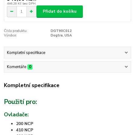
446,28 Kč
bez DPH
Přidat do košíku
Číslo produktu:
DGT90C012
Výrobce:
Dogtra, USA
Kompletní specifikace
Komentáře
0
Kompletní specifikace
Použití pro:
Ovladače:
200 NCP
410 NCP