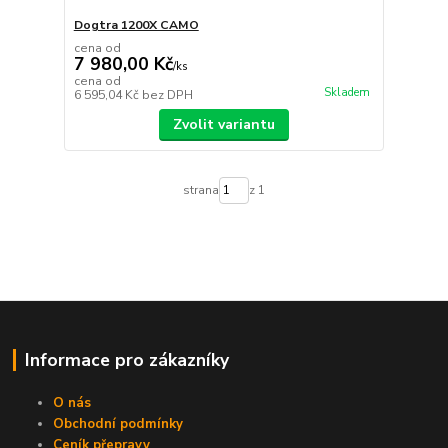
Dogtra 1200X CAMO
cena od
7 980,00 Kč
/
ks
cena od
Skladem
6 595,04 Kč
bez DPH
Zvolit variantu
strana
z 1
Informace pro zákazníky
O nás
Obchodní podmínky
Ceník přepravy