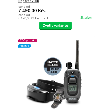
Dogtra 1200X
cena od
7 490,00 Kč
/
ks
cena od
Skladem
6 190,08 Kč
bez DPH
Zvolit variantu
TOP produkt
Novinka