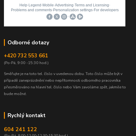
Odborné dotazy
+420 732 553 661
(Po-Pá, 9:00 -15:30 hod.)
Směřujte je na toto tel. číslo v uvedenou dobu.
Toto číslo může být v
případě zaneprázdnění nebo nepřítomnosti odborného pracovníka
přesměrováno na hlavní tel. číslo nebo Vám zavoláme zpět, jakmile to
bude možné.
Rychlý kontakt
604 241 122
(Po-Pá, 8:00-12:00-12:30-15:30 hod.)