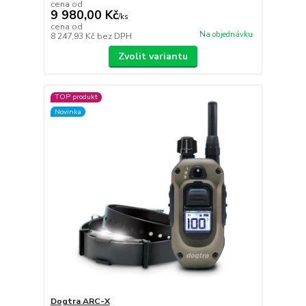
cena od
9 980,00 Kč
/
ks
cena od
Na objednávku
8 247,93 Kč
bez DPH
Zvolit variantu
TOP produkt
Novinka
Dogtra ARC-X