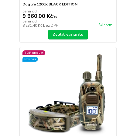
Dogtra 1200X BLACK EDITION
cena od
9 960,00 Kč
/
ks
cena od
Skladem
8 231,40 Kč
bez DPH
Zvolit variantu
TOP produkt
Novinka