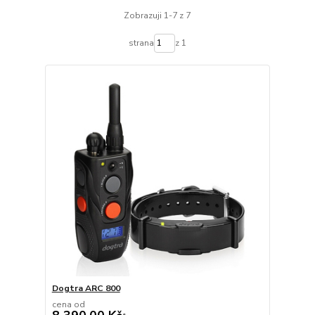
Zobrazuji 1-7 z 7
strana
z 1
Dogtra ARC 800
cena od