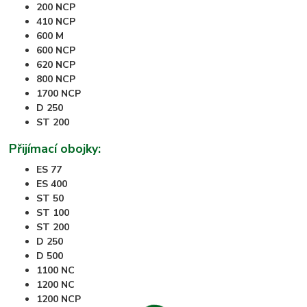
200 NCP
410 NCP
600 M
600 NCP
620 NCP
800 NCP
1700 NCP
D 250
ST 200
Přijímací obojky:
ES 77
ES 400
ST 50
ST 100
ST 200
D 250
D 500
1100 NC
1200 NC
1200 NCP