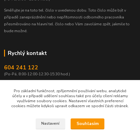
Směřujte je na toto tel. číslo v uvedenou dobu.
Toto číslo může být v
případě zaneprázdnění nebo nepřítomnosti odborného pracovníka
přesměrováno na hlavní tel. číslo nebo Vám zavoláme zpět, jakmile to
bude možné.
Rychlý kontakt
604 241 122
(Po-Pá, 8:00-12:00-12:30-15:30 hod.)
info@qtest.cz
Pro základní funkčnost, zpříjemnění používání webu, analytické
účely a v případě udělení souhlasu také pro účely cílení reklamy
využíváme soubory cookies. Nastavení vlastních preferencí
cookies můžete kdykoli upravit odkazem ve spodní části stránek.
Copyright © 2022 Ing. Miloš Hušek - QTEST. Všechna práva vyhrazena.
Souhlasím
Nastavení
Jakékoliv užití obsahu včetně převzetí, šíření či dalšího zpřístupňování článků,
textů či jejich částí, obrázků, fotografií a videí je bez výslovného souhlasu