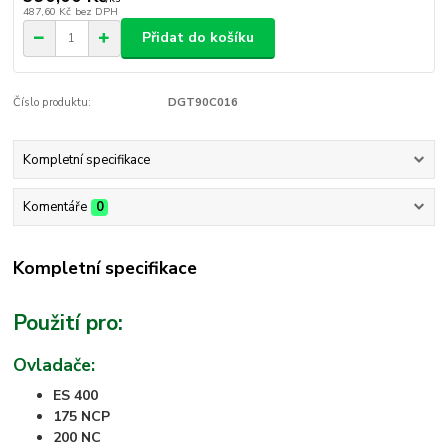
487,60 Kč
bez DPH
Přidat do košíku
Číslo produktu:
DGT90C016
Kompletní specifikace
Komentáře
0
Kompletní specifikace
Použití pro:
Ovladače:
ES 400
175 NCP
200 NC