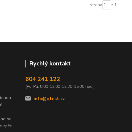
strana
z 1
Rychlý kontakt
604 241 122
(Po-Pá, 8:00-12:00-12:30-15:30 hod.)
edenou
info@qtest.cz
dě
áno na
e zpět,