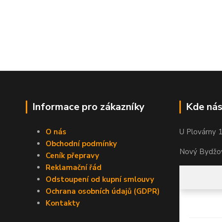
Informace pro zákazníky
Kde nás
O nás
U Plovárny 
Obchodní podmínky
Nový Bydžov
Ceník přepravy
Reklamační řád
Odstoupení od kupní smlouvy
Ochrana osobních údajů (GDPR)
Kontakty