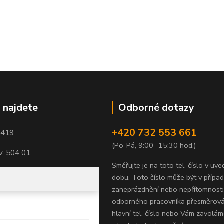
 najdete
Odborné dotazy
+420 732 553 661
1419
(Po-Pá, 9:00 -15:30 hod.)
, 504 01
Směřujte je na toto tel. číslo v uv
dobu.
Toto číslo může být v přípa
zaneprázdnění nebo nepřítomnosti
odborného pracovníka přesměrov
hlavní tel. číslo nebo Vám zavolám