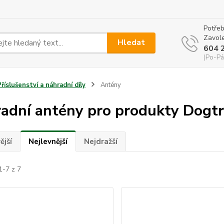
Potřeb
Zavole
Hledat
604 
(Po-Pá
Příslušenství a náhradní díly
Antény
adní antény pro produkty Dogt
ější
Nejlevnější
Nejdražší
1-7 z 7