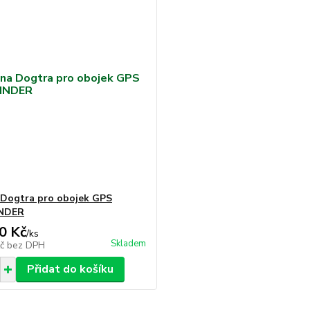
Dogtra pro obojek GPS
NDER
0 Kč
/
ks
Skladem
Kč
bez DPH
Přidat do košíku