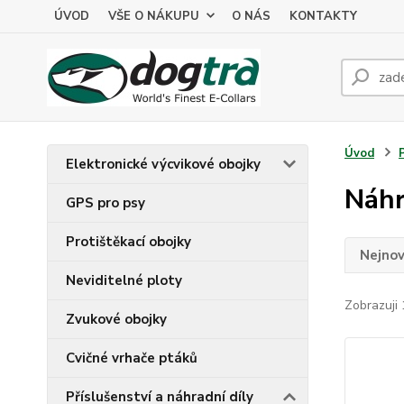
ÚVOD
VŠE O NÁKUPU
O NÁS
KONTAKTY
Úvod
Elektronické výcvikové obojky
Náhr
GPS pro psy
Protištěkací obojky
Nejnov
Neviditelné ploty
Zobrazuji 
Zvukové obojky
Cvičné vrhače ptáků
Příslušenství a náhradní díly