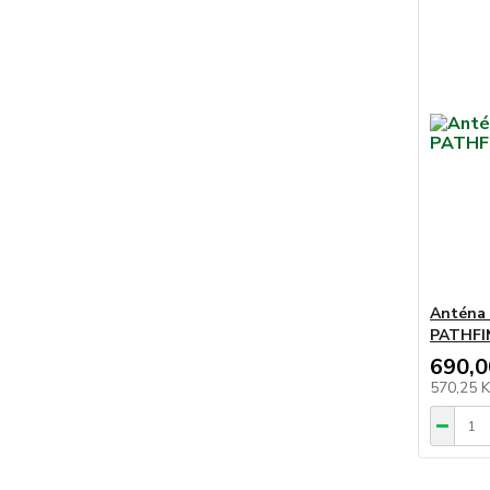
Anténa 
PATHFI
690,0
570,25 