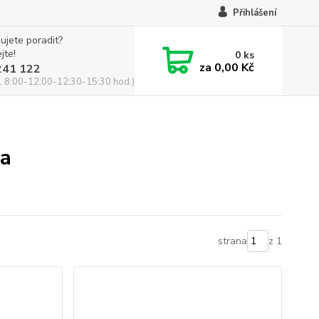
Přihlášení
ujete poradit?
jte!
0
ks
za
0,00 Kč
241 122
, 8:00-12:00-12:30-15:30 hod.)
ra
strana
z 1