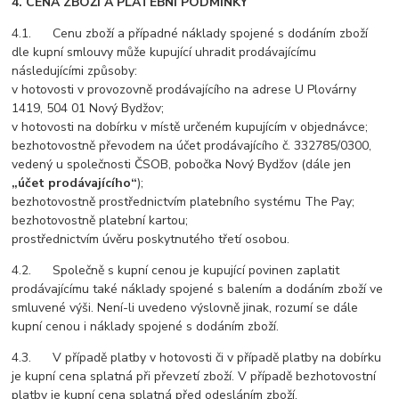
4. CENA ZBOŽÍ A PLATEBNÍ PODMÍNKY
4.1. Cenu zboží a případné náklady spojené s dodáním zboží
dle kupní smlouvy může kupující uhradit prodávajícímu
následujícími způsoby:
v hotovosti v provozovně prodávajícího na adrese U Plovárny
1419, 504 01 Nový Bydžov;
v hotovosti na dobírku v místě určeném kupujícím v objednávce;
bezhotovostně převodem na účet prodávajícího č. 332785/0300,
vedený u společnosti ČSOB, pobočka Nový Bydžov (dále jen
„účet prodávajícího“
);
bezhotovostně prostřednictvím platebního systému The Pay;
bezhotovostně platební kartou;
prostřednictvím úvěru poskytnutého třetí osobou.
4.2. Společně s kupní cenou je kupující povinen zaplatit
prodávajícímu také náklady spojené s balením a dodáním zboží ve
smluvené výši. Není-li uvedeno výslovně jinak, rozumí se dále
kupní cenou i náklady spojené s dodáním zboží.
4.3. V případě platby v hotovosti či v případě platby na dobírku
je kupní cena splatná při převzetí zboží. V případě bezhotovostní
platby je kupní cena splatná před odesláním zboží.