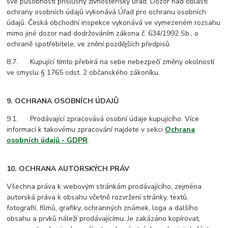
své působnosti příslušný živnostenský úřad. Dozor nad oblastí
ochrany osobních údajů vykonává Úřad pro ochranu osobních
údajů. Česká obchodní inspekce vykonává ve vymezeném rozsahu
mimo jiné dozor nad dodržováním zákona č. 634/1992 Sb., o
ochraně spotřebitele, ve znění pozdějších předpisů.
8.7. Kupující tímto přebírá na sebe nebezpečí změny okolností
ve smyslu § 1765 odst. 2 občanského zákoníku.
9. OCHRANA OSOBNÍCH ÚDAJŮ
9.1. Prodávající zpracovává osobní údaje kupujícího. Více
informací k takovému zpracování najdete v sekci
Ochrana
osobních údajů - GDPR
.
10. OCHRANA AUTORSKÝCH PRÁV
Všechna práva k webovým stránkám prodávajícího, zejména
autorská práva k obsahu včetně rozvržení stránky, textů,
fotografií, filmů, grafiky, ochranných známek, loga a dalšího
obsahu a prvků náleží prodávajícímu. Je zakázáno kopírovat,