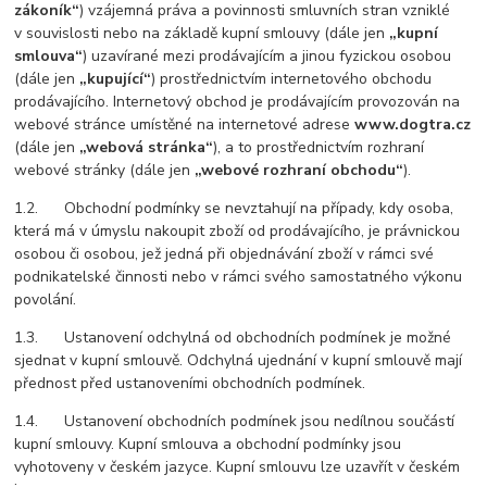
zákoník“
) vzájemná práva a povinnosti smluvních stran vzniklé
v souvislosti nebo na základě kupní smlouvy (dále jen
„kupní
smlouva“
) uzavírané mezi prodávajícím a jinou fyzickou osobou
(dále jen
„kupující“
) prostřednictvím internetového obchodu
prodávajícího. Internetový obchod je prodávajícím provozován na
webové stránce umístěné na internetové adrese
www.dogtra.cz
(dále jen
„webová stránka“
), a to prostřednictvím rozhraní
webové stránky (dále jen
„webové rozhraní obchodu“
).
1.2. Obchodní podmínky se nevztahují na případy, kdy osoba,
která má v úmyslu nakoupit zboží od prodávajícího, je právnickou
osobou či osobou, jež jedná při objednávání zboží v rámci své
podnikatelské činnosti nebo v rámci svého samostatného výkonu
povolání.
1.3. Ustanovení odchylná od obchodních podmínek je možné
sjednat v kupní smlouvě. Odchylná ujednání v kupní smlouvě mají
přednost před ustanoveními obchodních podmínek.
1.4. Ustanovení obchodních podmínek jsou nedílnou součástí
kupní smlouvy. Kupní smlouva a obchodní podmínky jsou
vyhotoveny v českém jazyce. Kupní smlouvu lze uzavřít v českém