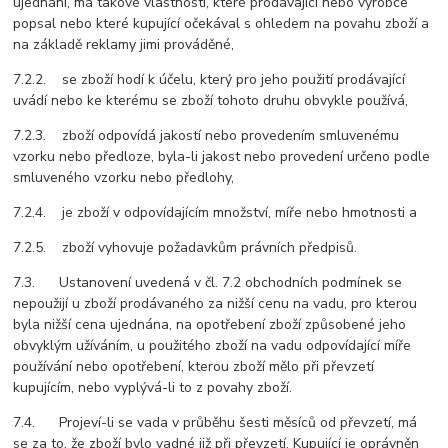
ujednání, má takové vlastnosti, které prodávající nebo výrobce
popsal nebo které kupující očekával s ohledem na povahu zboží a
na základě reklamy jimi prováděné,
7.2.2. se zboží hodí k účelu, který pro jeho použití prodávající
uvádí nebo ke kterému se zboží tohoto druhu obvykle používá,
7.2.3. zboží odpovídá jakostí nebo provedením smluvenému
vzorku nebo předloze, byla-li jakost nebo provedení určeno podle
smluveného vzorku nebo předlohy,
7.2.4. je zboží v odpovídajícím množství, míře nebo hmotnosti a
7.2.5. zboží vyhovuje požadavkům právních předpisů.
7.3. Ustanovení uvedená v čl. 7.2 obchodních podmínek se
nepoužijí u zboží prodávaného za nižší cenu na vadu, pro kterou
byla nižší cena ujednána, na opotřebení zboží způsobené jeho
obvyklým užíváním, u použitého zboží na vadu odpovídající míře
používání nebo opotřebení, kterou zboží mělo při převzetí
kupujícím, nebo vyplývá-li to z povahy zboží.
7.4. Projeví-li se vada v průběhu šesti měsíců od převzetí, má
se za to, že zboží bylo vadné již při převzetí. Kupující je oprávněn