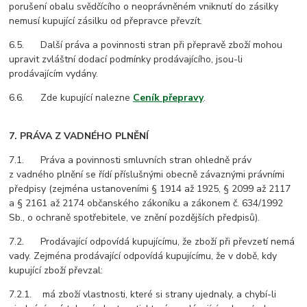
porušení obalu svědčícího o neoprávněném vniknutí do zásilky
nemusí kupující zásilku od přepravce převzít.
6.5. Další práva a povinnosti stran při přepravě zboží mohou
upravit zvláštní dodací podmínky prodávajícího, jsou-li
prodávajícím vydány.
6.6. Zde kupující nalezne
Ceník přepravy
.
7. PRÁVA Z VADNÉHO PLNĚNÍ
7.1. Práva a povinnosti smluvních stran ohledně práv
z vadného plnění se řídí příslušnými obecně závaznými právními
předpisy (zejména ustanoveními § 1914 až 1925, § 2099 až 2117
a § 2161 až 2174 občanského zákoníku a zákonem č. 634/1992
Sb., o ochraně spotřebitele, ve znění pozdějších předpisů).
7.2. Prodávající odpovídá kupujícímu, že zboží při převzetí nemá
vady. Zejména prodávající odpovídá kupujícímu, že v době, kdy
kupující zboží převzal:
7.2.1. má zboží vlastnosti, které si strany ujednaly, a chybí-li