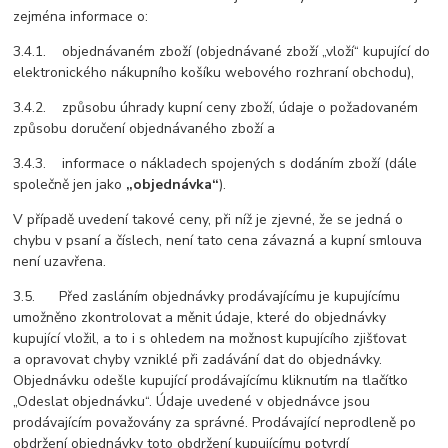
zejména informace o:
3.4.1. objednávaném zboží (objednávané zboží „vloží“ kupující do
elektronického nákupního košíku webového rozhraní obchodu),
3.4.2. způsobu úhrady kupní ceny zboží, údaje o požadovaném
způsobu doručení objednávaného zboží a
3.4.3. informace o nákladech spojených s dodáním zboží (dále
společně jen jako
„objednávka“
).
V případě uvedení takové ceny, při níž je zjevné, že se jedná o
chybu v psaní a číslech, není tato cena závazná a kupní smlouva
není uzavřena.
3.5. Před zasláním objednávky prodávajícímu je kupujícímu
umožněno zkontrolovat a měnit údaje, které do objednávky
kupující vložil, a to i s ohledem na možnost kupujícího zjišťovat
a opravovat chyby vzniklé při zadávání dat do objednávky.
Objednávku odešle kupující prodávajícímu kliknutím na tlačítko
„Odeslat objednávku“. Údaje uvedené v objednávce jsou
prodávajícím považovány za správné. Prodávající neprodleně po
obdržení objednávky toto obdržení kupujícímu potvrdí