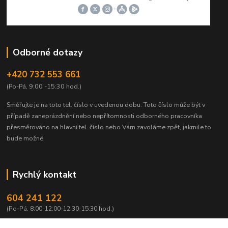
Odborné dotazy
+420 732 553 661
(Po-Pá, 9:00 -15:30 hod.)
Směřujte je na toto tel. číslo v uvedenou dobu.
Toto číslo může být v
případě zaneprázdnění nebo nepřítomnosti odborného pracovníka
přesměrováno na hlavní tel. číslo nebo Vám zavoláme zpět, jakmile to
bude možné.
Rychlý kontakt
604 241 122
(Po-Pá, 8:00-12:00-12:30-15:30 hod.)
info@qtest.cz