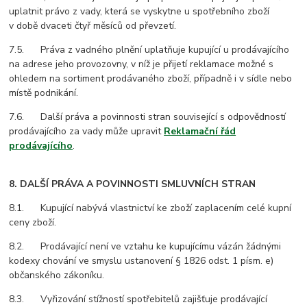
uplatnit právo z vady, která se vyskytne u spotřebního zboží
v době dvaceti čtyř měsíců od převzetí.
7.5. Práva z vadného plnění uplatňuje kupující u prodávajícího
na adrese jeho provozovny, v níž je přijetí reklamace možné s
ohledem na sortiment prodávaného zboží, případně i v sídle nebo
místě podnikání.
7.6. Další práva a povinnosti stran související s odpovědností
prodávajícího za vady může upravit
Reklamační řád
prodávajícího
.
8. DALŠÍ PRÁVA A POVINNOSTI SMLUVNÍCH STRAN
8.1. Kupující nabývá vlastnictví ke zboží zaplacením celé kupní
ceny zboží.
8.2. Prodávající není ve vztahu ke kupujícímu vázán žádnými
kodexy chování ve smyslu ustanovení § 1826 odst. 1 písm. e)
občanského zákoníku.
8.3. Vyřizování stížností spotřebitelů zajišťuje prodávající