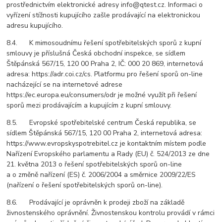
prostřednictvím elektronické adresy info@qtest.cz. Informaci o
vyřízení stížnosti kupujícího zašle prodávající na elektronickou
adresu kupujícího.
8.4. K mimosoudnímu řešení spotřebitelských sporů z kupní
smlouvy je příslušná Česká obchodní inspekce, se sídlem
Štěpánská 567/15, 120 00 Praha 2, IČ: 000 20 869, internetová
adresa: https://adr.coi.cz/cs. Platformu pro řešení sporů on-line
nacházející se na internetové adrese
https://ec.europa.eu/consumers/odr je možné využít při řešení
sporů mezi prodávajícím a kupujícím z kupní smlouvy.
8.5. Evropské spotřebitelské centrum Česká republika, se
sídlem Štěpánská 567/15, 120 00 Praha 2, internetová adresa:
https://www.evropskyspotrebitel.cz je kontaktním místem podle
Nařízení Evropského parlamentu a Rady (EU) č. 524/2013 ze dne
21. května 2013 o řešení spotřebitelských sporů on-line
a o změně nařízení (ES) č. 2006/2004 a směrnice 2009/22/ES
(nařízení o řešení spotřebitelských sporů on-line).
8.6. Prodávající je oprávněn k prodeji zboží na základě
živnostenského oprávnění. Živnostenskou kontrolu provádí v rámci