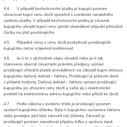
4.4. V případě bezhotovostní platby je kupující povinen
uhrazovat kupní cenu zboží společně s uvedením variabilního
symbolu platby. V případě bezhotovostní platby je závazek
kupujícího uhradit kupní cenu splněn okamžikem připsání příslušné
částky na účet prodávajícího.
4.5. Případné slevy z ceny zboží poskytnuté prodávajícím
kupujícímu nelze vzájemně kombinovat.
4.6. Je-li to v obchodním styku obvyklé nebo je-li tak
stanoveno obecně závaznými právními předpisy, vystaví
prodávající ohledně plateb prováděných na základě kupní smlouvy
kupujícímu daňový doklad – fakturu. Prodávající je plátcem daně
z přidané hodnoty. Daňový doklad – fakturu vystaví prodávající
kupujícímu po uhrazení ceny zboží a zašle jej v elektronické
podobě na elektronickou adresu kupujícího nebo přiloží ke zboží.
4.7. Podle zákona o evidenci tržeb je prodávající povinen
vystavit kupujícímu účtenku. Byla-li kupujícímu vystavena faktura
nebo prodejka, plní tato zároveň roli účtenky. Zároveň je
prodávající povinen zaevidovat přijatou tržbu u správce daně