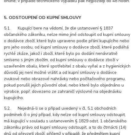
online; v případě technického výpadku pak nejpozději do 48 hodin.
5. ODSTOUPENÍ OD KUPNÍ SMLOUVY
5.1. Kupující bere na vědomí, že dle ustanovení § 1837
občanského zákoníku, nelze mimo jiné odstoupit od kupní smlouvy
o dodávce zboží, které bylo upraveno podle přání kupujícího nebo
pro jeho osobu, od kupní smlouvy o dodávce zboží, které podléhá
rychlé zkáze, jakož i zboží, které bylo po dodání nenávratně
smíseno s jiným zbožím, od kupní smlouvy o dodávce zboží v
uzavřeném obalu, které spotřebitel z obalu vyňal a z hygienických
důvodů jej není možné vrátit a od kupní smlouvy o dodávce
zvukové nebo obrazové nahrávky nebo počítačového programu,
pokud porušil jejich původní obal, nebo které bylo objednáno u
výrobce, popř. dovezeno ze zahraničí výslovně na objednávku
kupujícího.
5.2. Nejedná-li se o případ uvedený v čl. 5.1 obchodních
podmínek či o jiný případ, kdy nelze od kupní smlouvy odstoupit,
má kupující v souladu s ustanovením § 1829 odst. 1 občanského
zákoníku právo od kupní smlouvy odstoupit, a to do čtrnácti (14)
dnů od převzetí zboží, přičemž v případě, že předmětem kupní