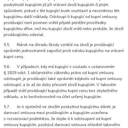
poskytnuté kupujícím již při vrácení zboží kupujícím či jiným
způsobem, pokud s tím kupující bude souhlasit a nevzniknou tím
kupujícímu další náklady. Odstoupí-li kupující od kupní smlouvy,
prodávající není povinen vrátit přijaté peněžní prostředky
kupujícímu dříve, než mu kupující zboží vrátí nebo prokáže, že zboží
prodávajícímu odeslal.
5.5. Nárok na úhradu škody vzniklé na zboží je prodávající
oprávněn jednostranně započíst proti nároku kupujícího na vrácení
kupní ceny.
5.6. V případech, kdy má kupující v souladu s ustanovením
§ 1829 odst. 1 občanského zákoníku právo od kupní smlouvy
odstoupit, je prodávající také oprávněn kdykoliv od kupní smlouvy
odstoupit, a to až do doby převzetí zboží kupujícím. V takovém
případě vrátí prodávající kupujícímu kupní cenu bez zbytečného
odkladu, a to bezhotovostně na účet určený kupujícím.
5.7. Je-li společně se zbožím poskytnut kupujícímu dárek, je
darovací smlouva mezi prodávajícím a kupujícím uzavřena
s rozvazovací podmínkou, že dojde-li k odstoupení od kupní
smlouvy kupujícím, pozbývá darovací smlouva ohledně takového