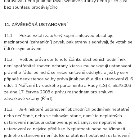
upravovat nebo jinak používat webové stránky nebo jejich část
bez souhlasu prodávajícího.
11. ZÁVĚREČNÁ USTANOVENÍ
11.1. Pokud vztah založený kupní smlouvou obsahuje
mezinárodní (zahraniční) prvek, pak strany sjednávají, že vztah se
řídí českým právem.
11.2. Volbou práva dle tohoto článku obchodních podmínek
není spotřebitel zbaven ochrany, kterou mu poskytují ustanovení
právního řádu, od nichž se nelze smluvně odchýlit, a jež by se v
případě neexistence volby práva jinak použila dle ustanovení čl. 6
odst. 1 Nařízení Evropského parlamentu a Rady (ES) č. 593/2008
ze dne 17. června 2008 o právu rozhodném pro smluvní
závazkové vztahy (Řím I).
11.3. Je-li některé ustanovení obchodních podmínek neplatné
nebo neúčinné, nebo se takovým stane, namísto neplatných
ustanovení nastoupí ustanovení, jehož smysl se neplatnému
ustanovení co nejvíce přibližuje. Neplatností nebo neúčinností
jednoho ustanovení není dotčena platnost ostatních ustanovení.