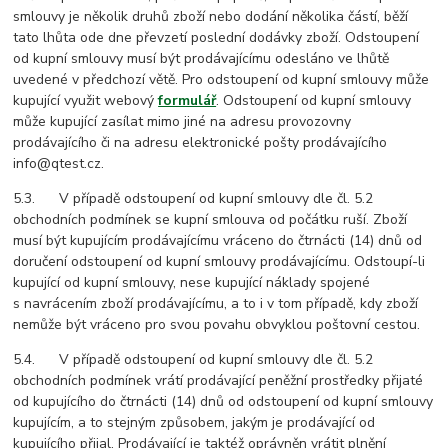
smlouvy je několik druhů zboží nebo dodání několika částí, běží
tato lhůta ode dne převzetí poslední dodávky zboží. Odstoupení
od kupní smlouvy musí být prodávajícímu odesláno ve lhůtě
uvedené v předchozí větě. Pro odstoupení od kupní smlouvy může
kupující využit webový
formulář
. Odstoupení od kupní smlouvy
může kupující zasílat mimo jiné na adresu provozovny
prodávajícího či na adresu elektronické pošty prodávajícího
info@qtest.cz.
5.3. V případě odstoupení od kupní smlouvy dle čl. 5.2
obchodních podmínek se kupní smlouva od počátku ruší. Zboží
musí být kupujícím prodávajícímu vráceno do čtrnácti (14) dnů od
doručení odstoupení od kupní smlouvy prodávajícímu. Odstoupí-li
kupující od kupní smlouvy, nese kupující náklady spojené
s navrácením zboží prodávajícímu, a to i v tom případě, kdy zboží
nemůže být vráceno pro svou povahu obvyklou poštovní cestou.
5.4. V případě odstoupení od kupní smlouvy dle čl. 5.2
obchodních podmínek vrátí prodávající peněžní prostředky přijaté
od kupujícího do čtrnácti (14) dnů od odstoupení od kupní smlouvy
kupujícím, a to stejným způsobem, jakým je prodávající od
kupujícího přijal. Prodávající je taktéž oprávněn vrátit plnění