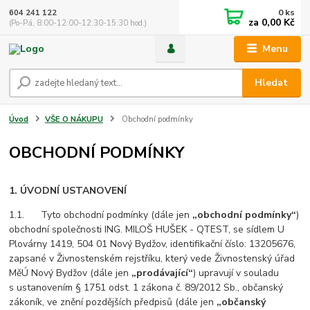
0
ks
604 241 122
za
0,00 Kč
(Po-Pá, 8:00-12:00-12:30-15:30 hod.)
Menu
Hledat
Úvod
VŠE O NÁKUPU
Obchodní podmínky
OBCHODNÍ PODMÍNKY
1. ÚVODNÍ USTANOVENÍ
1.1. Tyto obchodní podmínky (dále jen
„obchodní podmínky“
)
obchodní společnosti ING. MILOŠ HUŠEK - QTEST, se sídlem U
Plovárny 1419, 504 01 Nový Bydžov, identifikační číslo: 13205676,
zapsané v Živnostenském rejstříku, který vede Živnostenský úřad
MěÚ Nový Bydžov (dále jen
„prodávající“
) upravují v souladu
s ustanovením § 1751 odst. 1 zákona č. 89/2012 Sb., občanský
zákoník, ve znění pozdějších předpisů (dále jen
„občanský