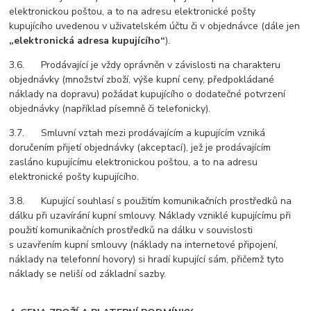
elektronickou poštou, a to na adresu elektronické pošty
kupujícího uvedenou v uživatelském účtu či v objednávce (dále jen
„elektronická adresa kupujícího“
).
3.6. Prodávající je vždy oprávněn v závislosti na charakteru
objednávky (množství zboží, výše kupní ceny, předpokládané
náklady na dopravu) požádat kupujícího o dodatečné potvrzení
objednávky (například písemně či telefonicky).
3.7. Smluvní vztah mezi prodávajícím a kupujícím vzniká
doručením přijetí objednávky (akceptací), jež je prodávajícím
zasláno kupujícímu elektronickou poštou, a to na adresu
elektronické pošty kupujícího.
3.8. Kupující souhlasí s použitím komunikačních prostředků na
dálku při uzavírání kupní smlouvy. Náklady vzniklé kupujícímu při
použití komunikačních prostředků na dálku v souvislosti
s uzavřením kupní smlouvy (náklady na internetové připojení,
náklady na telefonní hovory) si hradí kupující sám, přičemž tyto
náklady se neliší od základní sazby.