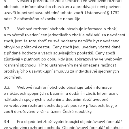
3.1. Veškerá prezentace zboží umístěná ve webovém rozhraní
obchodu je informativního charakteru a prodávající není povinen
uzavřít kupní smlouvu ohledně tohoto zboží. Ustanovení § 1732
odst. 2 občanského zákoníku se nepoužije.
3.2. Webové rozhraní obchodu obsahuje informace o zboží,
a to včetně uvedení cen jednotlivého zboží a nákladů za navrácení
zboží, jestliže toto zboží ze své podstaty nemůže být navráceno
obvyklou poštovní cestou. Ceny zboží jsou uvedeny včetně daně
z přidané hodnoty a všech souvisejících poplatků. Ceny zboží
zůstávají v platnosti po dobu, kdy jsou zobrazovány ve webovém
rozhraní obchodu. Tímto ustanovením není omezena možnost
prodávajícího uzavřít kupní smlouvu za individuálně sjednaných
podmínek.
3.3. Webové rozhraní obchodu obsahuje také informace
o nákladech spojených s balením a dodáním zboží. Informace o
nákladech spojených s balením a dodáním zboží uvedené
ve webovém rozhraní obchodu platí pouze v případech, kdy je
zboží doručováno v rámci území České republiky.
3.4. Pro objednání zboží vyplní kupující objednávkový formulář
ve webovém rozhraní obchodu. Objednávkový formulář obsahuje