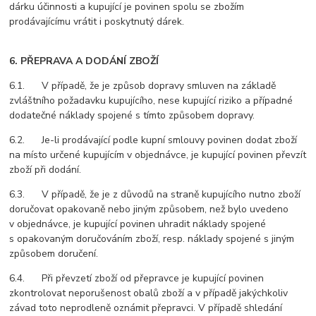
dárku účinnosti a kupující je povinen spolu se zbožím
prodávajícímu vrátit i poskytnutý dárek.
6. PŘEPRAVA A DODÁNÍ ZBOŽÍ
6.1. V případě, že je způsob dopravy smluven na základě
zvláštního požadavku kupujícího, nese kupující riziko a případné
dodatečné náklady spojené s tímto způsobem dopravy.
6.2. Je-li prodávající podle kupní smlouvy povinen dodat zboží
na místo určené kupujícím v objednávce, je kupující povinen převzít
zboží při dodání.
6.3. V případě, že je z důvodů na straně kupujícího nutno zboží
doručovat opakovaně nebo jiným způsobem, než bylo uvedeno
v objednávce, je kupující povinen uhradit náklady spojené
s opakovaným doručováním zboží, resp. náklady spojené s jiným
způsobem doručení.
6.4. Při převzetí zboží od přepravce je kupující povinen
zkontrolovat neporušenost obalů zboží a v případě jakýchkoliv
závad toto neprodleně oznámit přepravci. V případě shledání