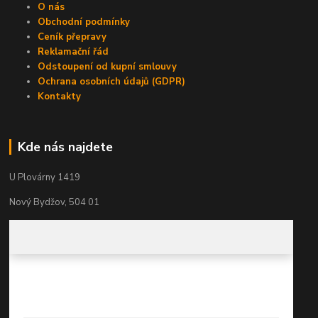
O nás
Obchodní podmínky
Ceník přepravy
Reklamační řád
Odstoupení od kupní smlouvy
Ochrana osobních údajů (GDPR)
Kontakty
Kde nás najdete
U Plovárny 1419
Nový Bydžov, 504 01