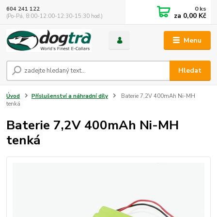
0
ks
604 241 122
za
0,00 Kč
(Po-Pá, 8:00-12:00-12:30-15:30 hod.)
Menu
Hledat
Úvod
Příslušenství a náhradní díly
Baterie 7,2V 400mAh Ni-MH
tenká
Baterie 7,2V 400mAh Ni-MH
tenká