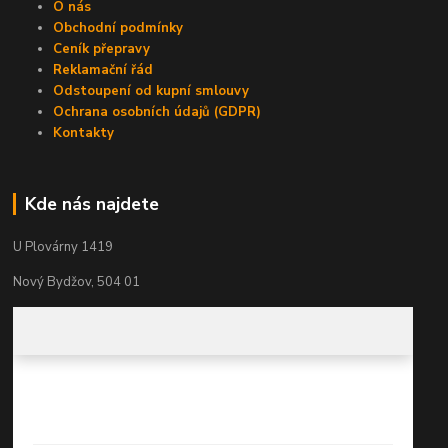
O nás
Obchodní podmínky
Ceník přepravy
Reklamační řád
Odstoupení od kupní smlouvy
Ochrana osobních údajů (GDPR)
Kontakty
Kde nás najdete
U Plovárny 1419
Nový Bydžov, 504 01