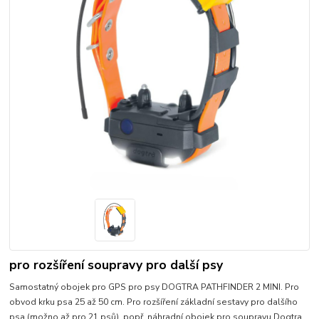
pro rozšíření soupravy pro další psy
Samostatný obojek pro GPS pro psy DOGTRA PATHFINDER 2 MINI. Pro
obvod krku psa 25 až 50 cm. Pro rozšíření základní sestavy pro dalšího
psa (možno až pro 21 psů), popř. náhradní obojek pro soupravu Dogtra