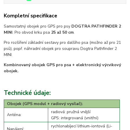
Kompletní specifikace
Samostatný obojek pro GPS pro psy
DOGTRA PATHFINDER 2
MINI
. Pro obvod krku psa
25 až 50 cm
.
Pro rozšíření základní sestavy pro dalšího psa (možno až pro 21
psů), popř. náhradní obojek pro soupravu Dogtra Pathfinder 2
MINI.
Kombinovaný obojek GPS pro psa + elektronický výcvikový
obojek.
Technické údaje:
Obojek (GPS modul + radiový vysílač):
radiová: pružná vnější
Anténa:
GPS: integrovaná (vnitřní)
rychlonabíjecí lithium-iontová (Li-
Napájení: