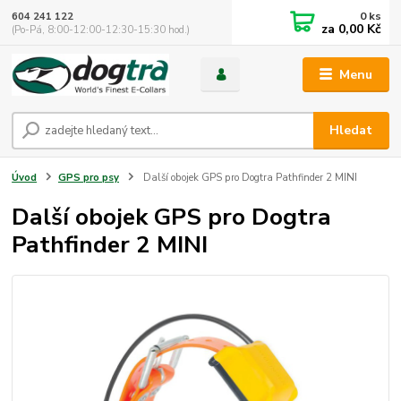
0
ks
604 241 122
za
0,00 Kč
(Po-Pá, 8:00-12:00-12:30-15:30 hod.)
Menu
Hledat
Úvod
GPS pro psy
Další obojek GPS pro Dogtra Pathfinder 2 MINI
Další obojek GPS pro Dogtra
Pathfinder 2 MINI