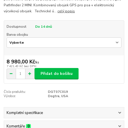
Pathfinder 2 MINI. Kombinovaný obojek GPS pro psa + elektronický
výcvikový obojek. Technické ú...
celý popis
Dostupnost
Do 14 dnů
Barva obojku
8 980,00 Kč
/
ks
7 421,49 Kč
bez DPH
Přidat do košíku
Číslo produktu:
DGT07C019
Výrobce:
Dogtra, USA
Kompletní specifikace
Komentáře
0