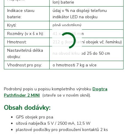
Ion) baterie
Indikace stavu
údaj v % na displeji telefonu
baterie:
indikátor LED na obojku
Krytí:
plně vodotěsný
Rozměry (v x š x h):
41 x 77 x 36 mm
Hmotnost:
212 g (kompletní obojek vč. řemínku)
Nastavitelná délka
na obvod krku od 25 do 50 cm
obojku:
Vhodnost pro psy:
o hmotnosti 7 kg a více
Podrobný popis u popisu kompletního výrobku
Dogtra
Pathfinder 2 MINI
(otevře se v novém okně).
Obsah dodávky:
GPS obojek pro psa
síťová nabíječka 5 V / 2500 mA, 12,5 W
plastové podložky pro prodloužení kontaktů 2 ks