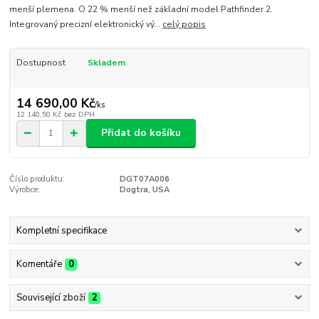
menší plemena. O 22 % menší než základní model Pathfinder 2.
Integrovaný precizní elektronický vý...
celý popis
Dostupnost
Skladem
14 690,00 Kč
/
ks
12 140,50 Kč
bez DPH
Přidat do košíku
Číslo produktu:
DGT07A006
Výrobce:
Dogtra, USA
Kompletní specifikace
Komentáře
0
Související zboží
2