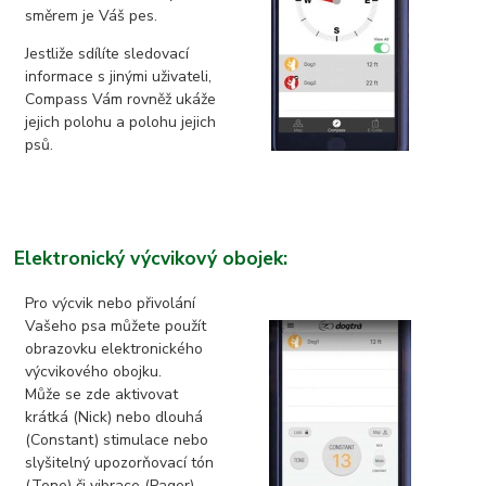
směrem je Váš pes.
Jestliže sdílíte sledovací
informace s jinými uživateli,
Compass Vám rovněž ukáže
jejich polohu a polohu jejich
psů.
Elektronický výcvikový obojek:
Pro výcvik nebo přivolání
Vašeho psa můžete použít
obrazovku elektronického
výcvikového obojku.
Může se zde aktivovat
krátká (Nick) nebo dlouhá
(Constant) stimulace nebo
slyšitelný upozorňovací tón
(Tone) či vibrace (Pager).