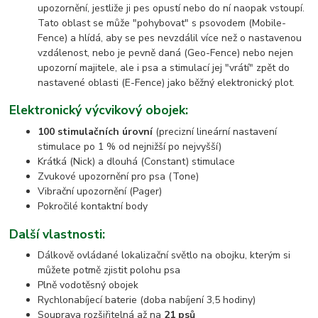
upozornění, jestliže ji pes opustí nebo do ní naopak vstoupí.
Tato oblast se může "pohybovat" s psovodem (Mobile-
Fence) a hlídá, aby se pes nevzdálil více než o nastavenou
vzdálenost, nebo je pevně daná (Geo-Fence) nebo nejen
upozorní majitele, ale i psa a stimulací jej "vrátí" zpět do
nastavené oblasti (E-Fence) jako běžný elektronický plot.
Elektronický výcvikový obojek:
100 stimulačních úrovní
(precizní lineární nastavení
stimulace po 1 % od nejnižší po nejvyšší)
Krátká (Nick) a dlouhá (Constant) stimulace
Zvukové upozornění pro psa (Tone)
Vibrační upozornění (Pager)
Pokročilé kontaktní body
Další vlastnosti:
Dálkově ovládané lokalizační světlo na obojku, kterým si
můžete potmě zjistit polohu psa
Plně vodotěsný obojek
Rychlonabíjecí baterie (doba nabíjení 3,5 hodiny)
Souprava rozšiřitelná až na
21 psů