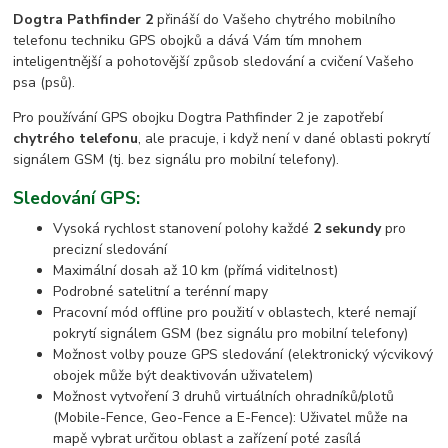
Dogtra Pathfinder 2
přináší do Vašeho chytrého mobilního
telefonu techniku GPS obojků a dává Vám tím mnohem
inteligentnější a pohotovější způsob sledování a cvičení Vašeho
psa (psů).
Pro používání GPS obojku Dogtra Pathfinder 2 je zapotřebí
chytrého telefonu
, ale pracuje, i když není v dané oblasti pokrytí
signálem GSM (tj. bez signálu pro mobilní telefony).
Sledování GPS:
Vysoká rychlost stanovení polohy každé
2 sekundy
pro
precizní sledování
Maximální dosah až 10 km (přímá viditelnost)
Podrobné satelitní a terénní mapy
Pracovní mód offline pro použití v oblastech, které nemají
pokrytí signálem GSM (bez signálu pro mobilní telefony)
Možnost volby pouze GPS sledování (elektronický výcvikový
obojek může být deaktivován uživatelem)
Možnost vytvoření 3 druhů virtuálních ohradníků/plotů
(Mobile-Fence, Geo-Fence a E-Fence): Uživatel může na
mapě vybrat určitou oblast a zařízení poté zasílá