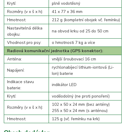
Krytí:
plně vodotěsný
Rozměry (v x š x h):
41 x 77 x 36 mm
Hmotnost:
212 g (kompletní obojek vč. řemínku)
Nastavitelná délka
na obvod krku od 25 do 50 cm
obojku:
Vhodnost pro psy:
o hmotnosti 7 kg a více
Radiová komunikační jednotka (GPS konektor):
Anténa:
vnější šroubovací 16 cm
rychlonabíjecí lithium-iontová (Li-
Napájení:
Ion) baterie
Indikace stavu
indikátor LED
baterie:
Krytí:
voděodolný (ne proti ponoření)
102 x 50 x 24 mm (bez antény)
Rozměry (v x š x h):
255 x 50 x 24 mm (s anténou)
Hmotnost:
125 g (vč. řemínku na krk)