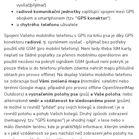
vysílač/přijímač)
radiové komunikační jednotky
zajišťující spojení mezi GPS
obojkem a smartphonem (tzv. "
GPS konektor
")
a
chytrého telefonu
uživatele
Spojení Vašeho mobilního telefonu s GPS na krku psa je díky GPS
konektoru
radiové
, tj. systémem vysílač - přijímač bez potřeby
použití sítě GSM (pro mobilní telefony). Není tedy třeba SIM karty,
neplatí se žádné poplatky za přenos mobilnímu operátorovi ani
použití nezávisí na pokrytí signálem GSM (pokud není pokrytí, je
pouze třeba si do telefonu předem zdarma nahrát mapu příslušné
oblasti pro provoz offline). Na displeji Vašeho mobilního telefonu
se zobrazuje buď
Vámi zvolená mapa (
normální, satelitní nebo
terénní Google mapa, případně pro provoz offline OpenStreetMap
Outdoors)
s vyznačením polohy psa
(psů)
a Vaše poloha
, nebo
alternativně
směr a vzdálenost ke sledovanému psovi
(psům).
Je možné si rovněž "přidat" psy svých kolegů a sledovat i je a
rovněž polohu a pohyb Vašich kolegů. Druhý způsob zobrazení
(nemapový, tzv. "GPS kompas") je vhodný např. v lese nebo v
málo členitém terénu, kde je praktičtější informace, kterým směrem
a v jaké vzdálenosti se pes nachází než zobrazení jeho polohy na