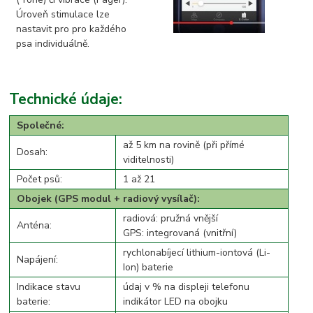
Úroveň stimulace lze
nastavit pro pro každého
psa individuálně.
Technické údaje:
Společné:
až 5 km na rovině (při přímé
Dosah:
viditelnosti)
Počet psů:
1 až 21
Obojek (GPS modul + radiový vysílač):
radiová: pružná vnější
Anténa:
GPS: integrovaná (vnitřní)
rychlonabíjecí lithium-iontová (Li-
Napájení:
Ion) baterie
Indikace stavu
údaj v % na displeji telefonu
baterie:
indikátor LED na obojku