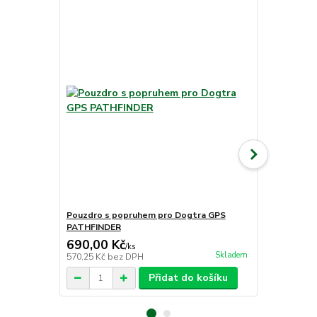
Pouzdro s popruhem pro Dogtra GPS
Další oboje
PATHFINDER
MINI
690,00 Kč
8 980,00
/
ks
Skladem
570,25 Kč
bez DPH
7 421,49 Kč
Přidat do košíku