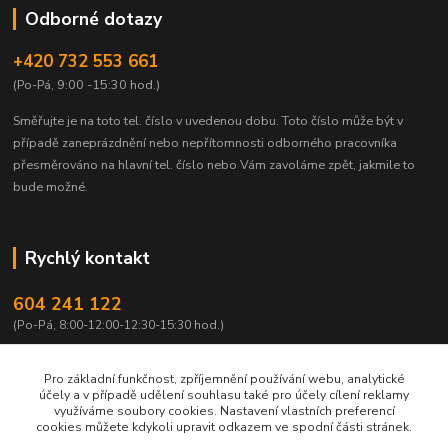
Odborné dotazy
+420 732 553 661
(Po-Pá, 9:00 -15:30 hod.)
Směřujte je na toto tel. číslo v uvedenou dobu.
Toto číslo může být v
případě zaneprázdnění nebo nepřítomnosti odborného pracovníka
přesměrováno na hlavní tel. číslo nebo Vám zavoláme zpět, jakmile to
bude možné.
Rychlý kontakt
604 241 122
(Po-Pá, 8:00-12:00-12:30-15:30 hod.)
info@qtest.cz
Pro základní funkčnost, zpříjemnění používání webu, analytické
účely a v případě udělení souhlasu také pro účely cílení reklamy
využíváme soubory cookies. Nastavení vlastních preferencí
cookies můžete kdykoli upravit odkazem ve spodní části stránek.