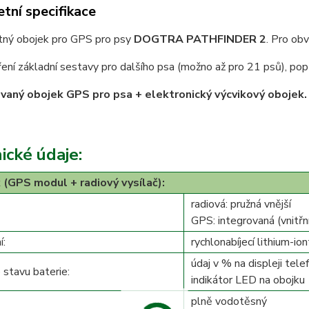
tní specifikace
ný obojek pro GPS pro psy
DOGTRA PATHFINDER 2
. Pro ob
ření základní sestavy pro dalšího psa (možno až pro 21 psů), pop
aný obojek GPS pro psa + elektronický výcvikový obojek.
ické údaje:
 (GPS modul + radiový vysílač):
radiová: pružná vnější
GPS: integrovaná (vnitřn
í:
rychlonabíjecí lithium-ion
údaj v % na displeji tele
 stavu baterie:
indikátor LED na obojku
plně vodotěsný