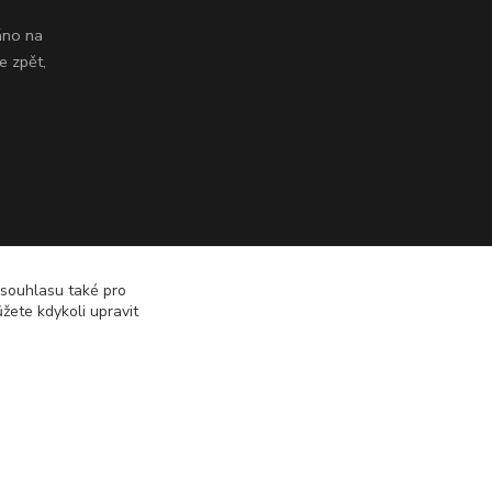
áno na
e zpět,
 souhlasu také pro
žete kdykoli upravit
Vytvořeno na
Eshop-rychle.cz