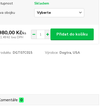
tupnost
Skladem
va obojku
980,00 Kč
/
ks
Přidat do košíku
21,49 Kč
bez DPH
roduktu:
DGT07C015
Výrobce:
Dogtra, USA
Komentáře
0