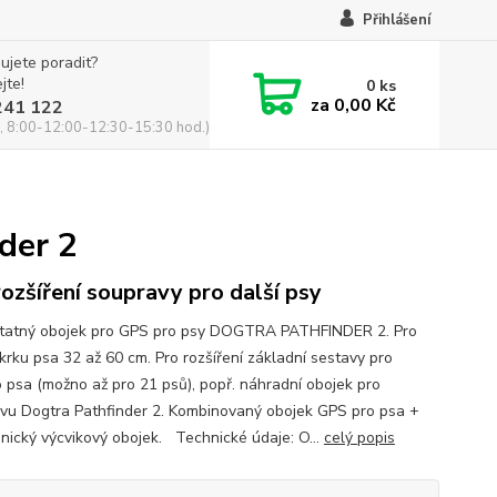
Přihlášení
ujete poradit?
jte!
0
ks
za
0,00 Kč
241 122
, 8:00-12:00-12:30-15:30 hod.)
der 2
rozšíření soupravy pro další psy
atný obojek pro GPS pro psy DOGTRA PATHFINDER 2. Pro
krku psa 32 až 60 cm. Pro rozšíření základní sestavy pro
o psa (možno až pro 21 psů), popř. náhradní obojek pro
vu Dogtra Pathfinder 2. Kombinovaný obojek GPS pro psa +
onický výcvikový obojek. Technické údaje: O...
celý popis