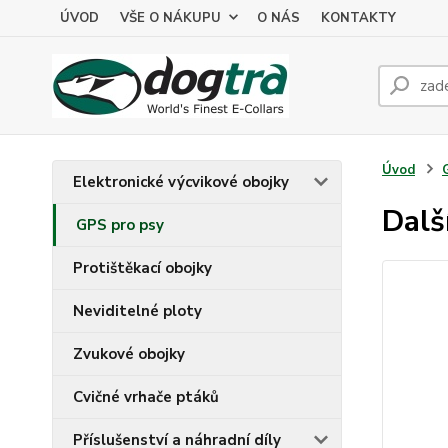
ÚVOD
VŠE O NÁKUPU
O NÁS
KONTAKTY
Úvod
Elektronické výcvikové obojky
Dalš
GPS pro psy
Protištěkací obojky
Neviditelné ploty
Zvukové obojky
Cvičné vrhače ptáků
Příslušenství a náhradní díly