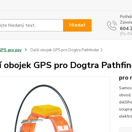
Potřeb
Zavole
Hledat
604 
(Po-Pá
GPS pro psy
Další obojek GPS pro Dogtra Pathfinder 2
í obojek GPS pro Dogtra Pathfin
pro 
Samost
obvod 
dalšíh
soupra
elektr