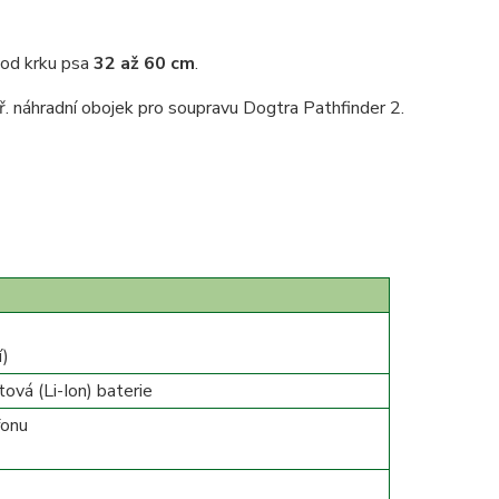
vod krku psa
32 až 60 cm
.
ř. náhradní obojek pro soupravu Dogtra Pathfinder 2.
í)
tová (Li-Ion) baterie
fonu