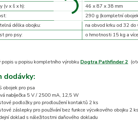
(v x š x h):
46 x 87 x 38 mm
st:
290 g (kompletní obojek
telná délka obojku:
na obvod krku od 32 do
t pro psy:
o hmotnosti 15 kg a víc
 popis u popisu kompletního výrobku
Dogtra Pathfinder 2
(ot
 dodávky:
 obojek pro psa
ová nabíječka 5 V / 2500 mA, 12,5 W
stové podložky pro prodloužení kontaktů 2 ks
stové záslepky pro používání bez funkce výcvikového obojku 2 k
dejní doklad s náležitostmi daňového dokladu