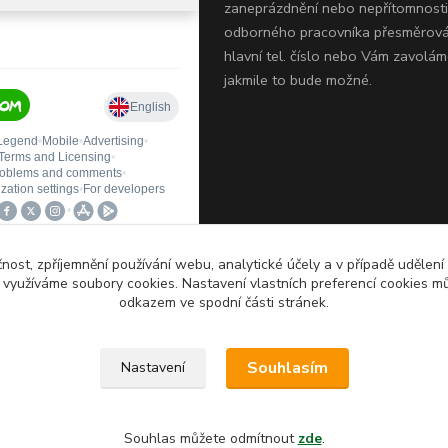
zaneprázdnění nebo nepřítomnosti
odborného pracovníka přesměrov
hlavní tel. číslo nebo Vám zavolám
jakmile to bude možné.
čnost, zpříjemnění používání webu, analytické účely a v případě udělení
y využíváme soubory cookies. Nastavení vlastních preferencí cookies mů
odkazem ve spodní části stránek.
hrazena. Jakékoliv užití obsahu
Souhlasím
Nastavení
jejich částí, obrázků, fotografií a
 známky QTEST zakázáno.
Souhlas můžete odmítnout
zde
.