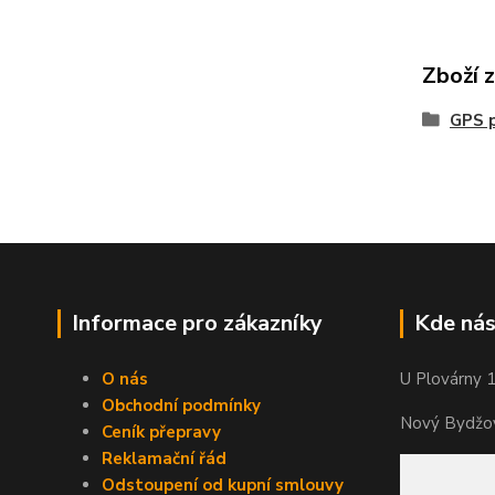
Zboží 
GPS p
Informace pro zákazníky
Kde nás
O nás
U Plovárny 
Obchodní podmínky
Nový Bydžov
Ceník přepravy
Reklamační řád
Odstoupení od kupní smlouvy