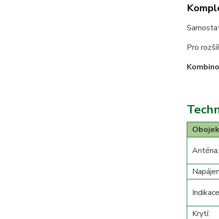
Komple
Samostat
Pro rozší
Kombinov
Techn
Obojek
Anténa:
Napájen
Indikace
Krytí: