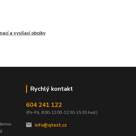
ímací a vysílací obojky
Rychlý kontakt
604 241 122
(Po-Pá, 8:00-12:00-12:30-15:30 hod.)
edenou
info@qtest.cz
dě