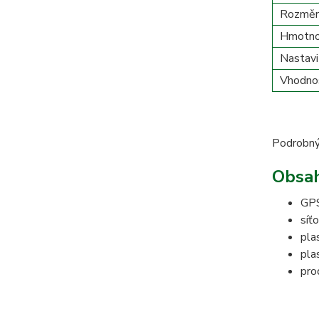
Rozměry 
Hmotno
Nastavi
Vhodnos
Podrobný
Obsah
GPS
síť
pla
pla
pro