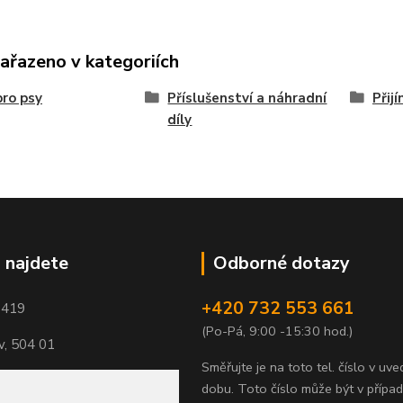
zařazeno v kategoriích
ro psy
Příslušenství a náhradní
Přij
díly
 najdete
Odborné dotazy
+420 732 553 661
1419
(Po-Pá, 9:00 -15:30 hod.)
, 504 01
Směřujte je na toto tel. číslo v uv
dobu.
Toto číslo může být v přípa