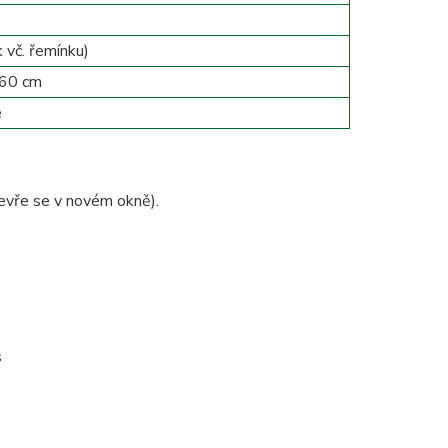
 vč. řemínku)
 60 cm
e
evře se v novém okně).
s