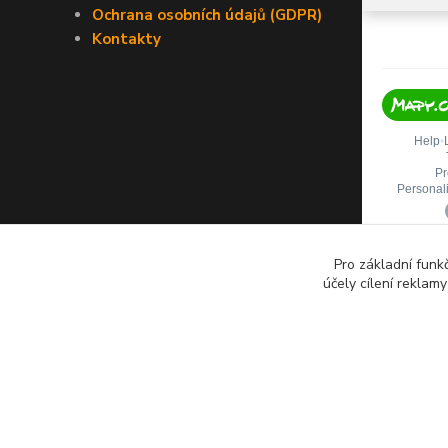
Ochrana osobních údajů (GDPR)
Kontakty
Pro základní funk
účely cílení reklam
Copyright © 2022 Ing. Miloš Hušek - QTEST. Všechna práva vy
včetně převzetí, šíření či dalšího zpřístupňování článků, textů či 
videí je bez výslovného souhlasu majitele webu a ochranné