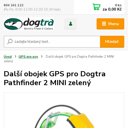
0
ks
604 241 122
za
0,00 Kč
(Po-Pá, 8:00-12:00-12:30-15:30 hod.)
Menu
Hledat
Úvod
GPS pro psy
Další obojek GPS pro Dogtra Pathfinder 2 MINI
zelený
Další obojek GPS pro Dogtra
Pathfinder 2 MINI zelený