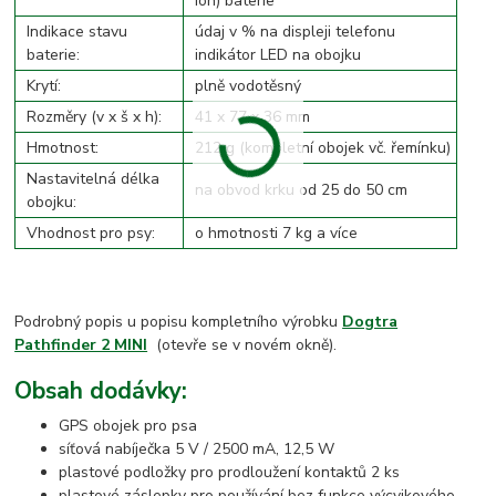
Ion) baterie
Indikace stavu
údaj v % na displeji telefonu
baterie:
indikátor LED na obojku
Krytí:
plně vodotěsný
Rozměry (v x š x h):
41 x 77 x 36 mm
Hmotnost:
212 g (kompletní obojek vč. řemínku)
Nastavitelná délka
na obvod krku od 25 do 50 cm
obojku:
Vhodnost pro psy:
o hmotnosti 7 kg a více
Podrobný popis u popisu kompletního výrobku
Dogtra
Pathfinder 2 MINI
(otevře se v novém okně).
Obsah dodávky:
GPS obojek pro psa
síťová nabíječka 5 V / 2500 mA, 12,5 W
plastové podložky pro prodloužení kontaktů 2 ks
plastové záslepky pro používání bez funkce výcvikového