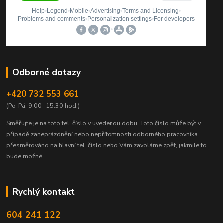
Odborné dotazy
+420 732 553 661
(Po-Pá, 9:00 -15:30 hod.)
Směřujte je na toto tel. číslo v uvedenou dobu.
Toto číslo může být v
případě zaneprázdnění nebo nepřítomnosti odborného pracovníka
přesměrováno na hlavní tel. číslo nebo Vám zavoláme zpět, jakmile to
bude možné.
Rychlý kontakt
604 241 122