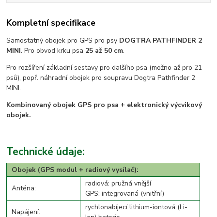
Kompletní specifikace
Samostatný obojek pro GPS pro psy
DOGTRA PATHFINDER 2
MINI
. Pro obvod krku psa
25 až 50 cm
.
Pro rozšíření základní sestavy pro dalšího psa (možno až pro 21
psů), popř. náhradní obojek pro soupravu Dogtra Pathfinder 2
MINI.
Kombinovaný obojek GPS pro psa + elektronický výcvikový
obojek.
Technické údaje:
Obojek (GPS modul + radiový vysílač):
radiová: pružná vnější
Anténa:
GPS: integrovaná (vnitřní)
rychlonabíjecí lithium-iontová (Li-
Napájení: