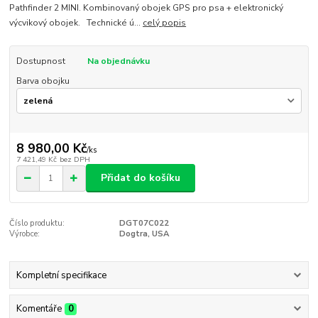
Pathfinder 2 MINI. Kombinovaný obojek GPS pro psa + elektronický
výcvikový obojek. Technické ú...
celý popis
Dostupnost
Na objednávku
Barva obojku
8 980,00 Kč
/
ks
7 421,49 Kč
bez DPH
Přidat do košíku
Číslo produktu:
DGT07C022
Výrobce:
Dogtra, USA
Kompletní specifikace
Komentáře
0