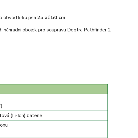
ro obvod krku psa
25 až 50 cm
.
př. náhradní obojek pro soupravu Dogtra Pathfinder 2
í)
tová (Li-Ion) baterie
fonu