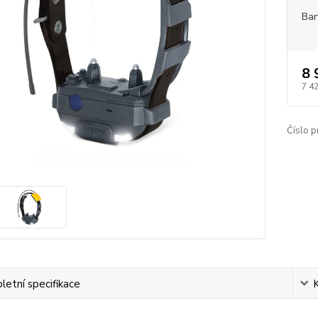
Bar
8 
7 4
Číslo p
etní specifikace