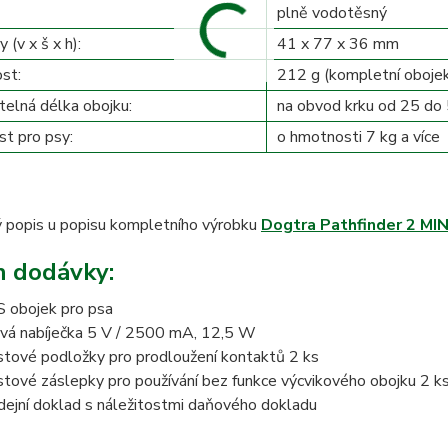
plně vodotěsný
(v x š x h):
41 x 77 x 36 mm
st:
212 g (kompletní obojek
telná délka obojku:
na obvod krku od 25 do
t pro psy:
o hmotnosti 7 kg a více
 popis u popisu kompletního výrobku
Dogtra Pathfinder 2 MIN
 dodávky:
 obojek pro psa
ová nabíječka 5 V / 2500 mA, 12,5 W
stové podložky pro prodloužení kontaktů 2 ks
stové záslepky pro používání bez funkce výcvikového obojku 2 k
dejní doklad s náležitostmi daňového dokladu