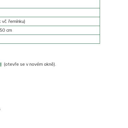
 vč. řemínku)
 50 cm
I
(otevře se v novém okně).
s