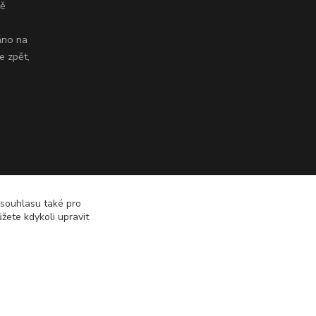
dě
áno na
e zpět,
 souhlasu také pro
žete kdykoli upravit
Vytvořeno na
Eshop-rychle.cz