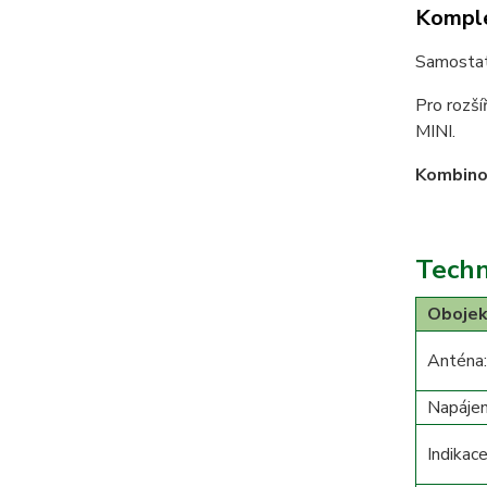
Komple
Samostat
Pro rozší
MINI.
Kombinov
Techn
Obojek
Anténa:
Napájen
Indikace