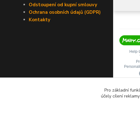
Odstoupení od kupní smlouvy
Ochrana osobních údajů (GDPR)
Kontakty
Pro základní funk
účely cílení reklam
Copyright © 2026 Ing. Miloš Hušek - QTEST. Všechna práva vy
včetně převzetí, šíření či dalšího zpřístupňování článků, textů či 
videí je bez výslovného souhlasu majitele webu a ochranné