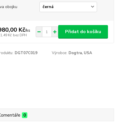
va obojku
980,00 Kč
/
ks
Přidat do košíku
21,49 Kč
bez DPH
roduktu:
DGT07C019
Výrobce:
Dogtra, USA
Komentáře
0