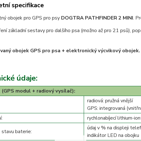
tní specifikace
ný obojek pro GPS pro psy
DOGTRA PATHFINDER 2 MINI
. P
ření základní sestavy pro dalšího psa (možno až pro 21 psů), po
aný obojek GPS pro psa + elektronický výcvikový obojek.
ické údaje:
 (GPS modul + radiový vysílač):
radiová: pružná vnější
GPS: integrovaná (vnitřn
í:
rychlonabíjecí lithium-ion
údaj v % na displeji tele
 stavu baterie:
indikátor LED na obojku