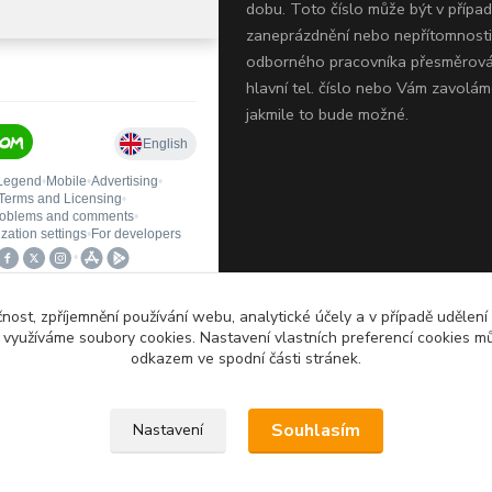
dobu.
Toto číslo může být v přípa
zaneprázdnění nebo nepřítomnosti
odborného pracovníka přesměrov
hlavní tel. číslo nebo Vám zavolám
jakmile to bude možné.
čnost, zpříjemnění používání webu, analytické účely a v případě udělení
y využíváme soubory cookies. Nastavení vlastních preferencí cookies mů
odkazem ve spodní části stránek.
hrazena. Jakékoliv užití obsahu
Souhlasím
Nastavení
jejich částí, obrázků, fotografií a
 známky QTEST zakázáno.