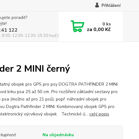
Přihlášení
ujete poradit?
jte!
0
ks
za
0,00 Kč
241 122
, 8:00-12:00-12:30-15:30 hod.)
der 2 MINI černý
atný obojek pro GPS pro psy DOGTRA PATHFINDER 2 MINI.
vod krku psa 25 až 50 cm. Pro rozšíření základní sestavy pro
o psa (možno až pro 21 psů), popř. náhradní obojek pro
vu Dogtra Pathfinder 2 MINI. Kombinovaný obojek GPS pro
elektronický výcvikový obojek. Technické ú...
celý popis
tupnost
Na objednávku