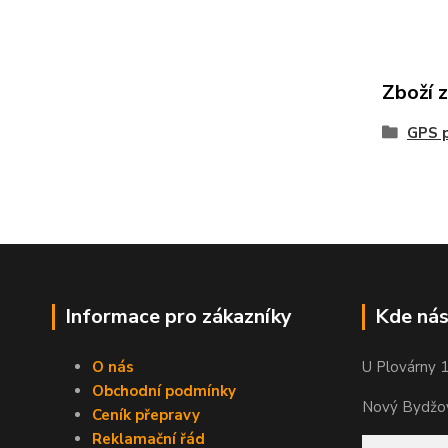
Zboží 
GPS p
Informace pro zákazníky
Kde nás
O nás
U Plovárny 
Obchodní podmínky
Nový Bydžov
Ceník přepravy
Reklamační řád