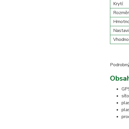
Krytí:
Rozměry 
Hmotno
Nastavi
Vhodnos
Podrobný
Obsah
GPS
síť
pla
pla
pro