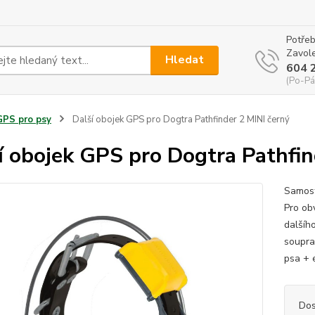
Potřeb
Zavole
Hledat
604 
(Po-Pá
GPS pro psy
Další obojek GPS pro Dogtra Pathfinder 2 MINI černý
í obojek GPS pro Dogtra Pathfin
Samost
Pro ob
dalšíh
soupra
psa + 
Dos