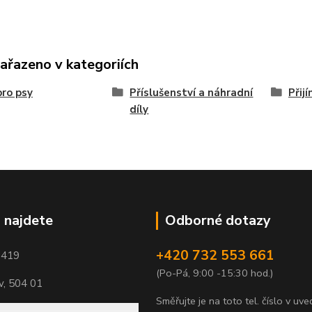
zařazeno v kategoriích
ro psy
Příslušenství a náhradní
Přij
díly
 najdete
Odborné dotazy
+420 732 553 661
1419
(Po-Pá, 9:00 -15:30 hod.)
, 504 01
Směřujte je na toto tel. číslo v uv