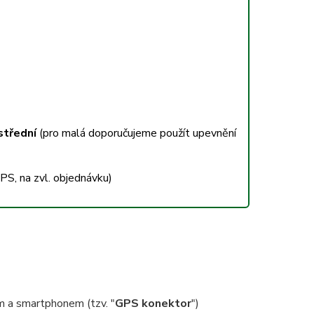
střední
(pro malá doporučujeme použít upevnění
S, na zvl. objednávku)
em a smartphonem (tzv. "
GPS konektor
")