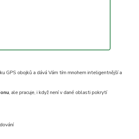
iku GPS obojků a dává Vám tím mnohem inteligentnější a
fonu
, ale pracuje, i když není v dané oblasti pokrytí
edování