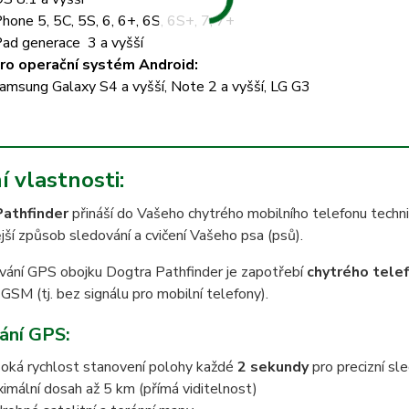
Phone 5, 5C, 5S, 6, 6+, 6S, 6S+, 7, 7+
Pad generace 3 a vyšší
ro operační systém Android:
amsung Galaxy S4 a vyšší, Note 2 a vyšší, LG G3
í vlastnosti:
Pathfinder
přináší do Vašeho chytrého mobilního telefonu techn
ší způsob sledování a cvičení Vašeho psa (psů).
vání GPS obojku Dogtra Pathfinder je zapotřebí
chytrého tele
GSM (tj. bez signálu pro mobilní telefony).
ání GPS:
oká rychlost stanovení polohy každé
2 sekundy
pro precizní sl
imální dosah až 5 km (přímá viditelnost)