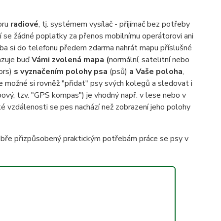
oru
radiové
, tj. systémem vysílač - přijímač bez potřeby
tí se žádné poplatky za přenos mobilnímu operátorovi ani
řeba si do telefonu předem zdarma nahrát mapu příslušné
razuje buď
Vámi zvolená mapa (
normální, satelitní nebo
ors)
s vyznačením polohy psa
(psů)
a Vaše poloha
,
e možné si rovněž "přidat" psy svých kolegů a sledovat i
ový, tzv. "GPS kompas") je vhodný např. v lese nebo v
ké vzdálenosti se pes nachází než zobrazení jeho polohy
dobře přizpůsobený praktickým potřebám práce se psy v