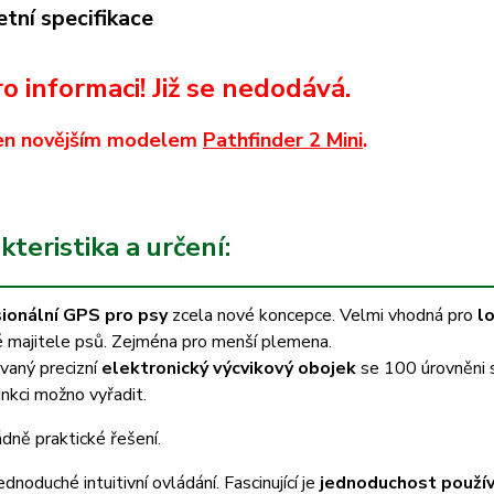
tní specifikace
o informaci! Již se nedodává.
en novějším modelem
Pathfinder 2 Mini
.
teristika a určení:
ionální GPS pro psy
zcela nové koncepce. Velmi vhodná pro
l
é majitele psů. Zejména pro menší plemena.
vaný precizní
elektronický výcvikový obojek
se 100 úrovněni 
nkci možno vyřadit.
ně praktické řešení.
ednoduché intuitivní ovládání. Fascinující je
jednoduchost použív