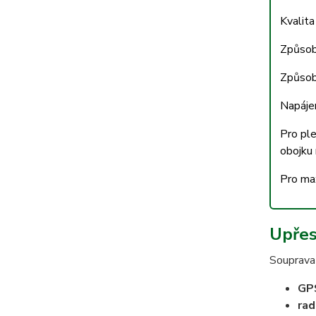
Kvalita
Způsob
Způsob
Napáje
Pro pl
obojku 
Pro ma
Upřes
Souprava 
GPS
rad