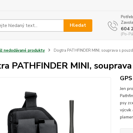
Potřeb
Zavole
Hledat
604 
(Po-Pá
Již nedodávané produkty
Dogtra PATHFINDER MINI, souprava s pouz
ra PATHFINDER MINI, souprava
GPS 
Jen pr
Pathfi
psy zc
výcvik
plemena