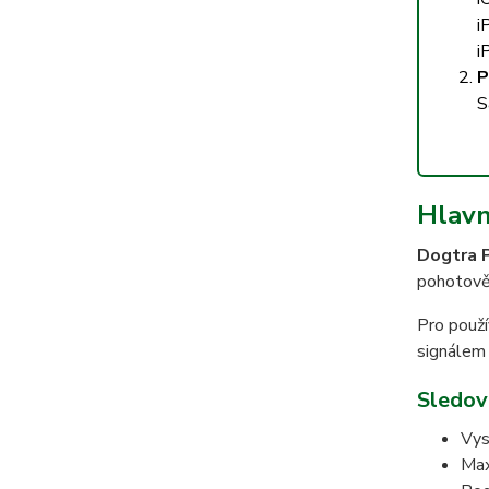
i
i
P
S
Hlavn
Dogtra 
pohotověj
Pro použí
signálem 
Sledov
Vys
Max