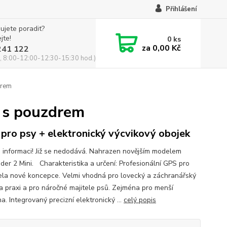
Přihlášení
ujete poradit?
jte!
0
ks
za
0,00 Kč
241 122
, 8:00-12:00-12:30-15:30 hod.)
drem
 s pouzdrem
pro psy + elektronický výcvikový obojek
o informaci! Již se nedodává. Nahrazen novějším modelem
nder 2 Mini. Charakteristika a určení: Profesionální GPS pro
ela nové koncepce. Velmi vhodná pro lovecký a záchranářský
 a praxi a pro náročné majitele psů. Zejména pro menší
. Integrovaný precizní elektronický ...
celý popis