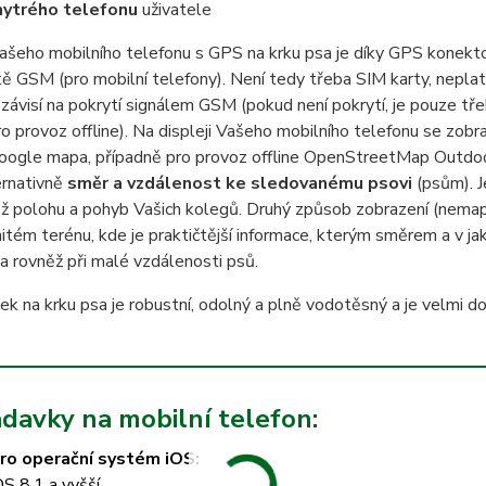
hytrého telefonu
uživatele
ašeho mobilního telefonu s GPS na krku psa je díky GPS konekt
ítě GSM (pro mobilní telefony). Není tedy třeba SIM karty, nepla
ezávisí na pokrytí signálem GSM (pokud není pokrytí, je pouze t
ro provoz offline). Na displeji Vašeho mobilního telefonu se zob
Google mapa, případně pro provoz offline OpenStreetMap Outdo
ernativně
směr a vzdálenost ke sledovanému psovi
(psům). J
ěž polohu a pohyb Vašich kolegů. Druhý způsob zobrazení (nemap
itém terénu, kde je praktičtější informace, kterým směrem a v ja
a rovněž při malé vzdálenosti psů.
k na krku psa je robustní, odolný a plně vodotěsný a je velmi 
davky na mobilní telefon:
ro operační systém iOS:
OS 8.1 a vyšší