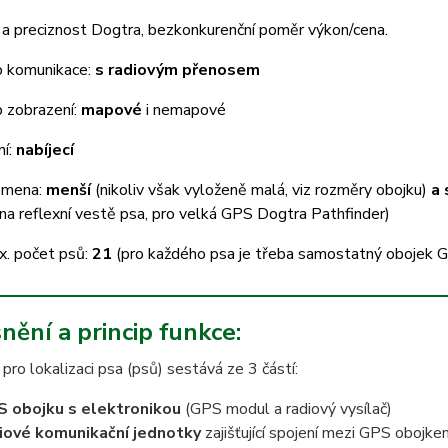
 a preciznost Dogtra, bezkonkurenční poměr výkon/cena.
 komunikace:
s radiovým přenosem
 zobrazení:
mapové
i nemapové
ní:
nabíjecí
emena:
menší
(nikoliv však vyloženě malá, viz rozměry obojku)
a
na reflexní vestě psa, pro velká GPS Dogtra Pathfinder)
x. počet psů:
21
(pro každého psa je třeba samostatný obojek GP
nění a princip funkce:
pro lokalizaci psa (psů) sestává ze 3 částí:
 obojku s elektronikou
(GPS modul a radiový vysílač)
iové k
omunikační
jednotky
zajišťující spojení mezi GPS obojk