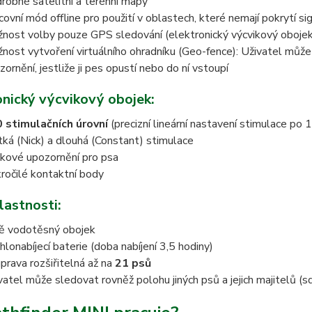
robné satelitní a terénní mapy
covní mód offline pro použití v oblastech, které nemají pokrytí 
nost volby pouze GPS sledování (elektronický výcvikový oboje
nost vytvoření virtuálního ohradníku (Geo-fence): Uživatel může 
zornění, jestliže ji pes opustí nebo do ní vstoupí
onický výcvikový obojek:
 stimulačních úrovní
(precizní lineární nastavení stimulace po 1
tká (Nick) a dlouhá (Constant) stimulace
kové upozornění pro psa
ročilé kontaktní body
lastnosti:
ě vodotěsný obojek
hlonabíjecí baterie (doba nabíjení 3,5 hodiny)
prava rozšiřitelná až na
21 psů
vatel může sledovat rovněž polohu jiných psů a jejich majitelů (