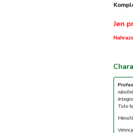
Komple
Jen pr
Nahraz
Charak
Profes
náročn
Integro
Tuto fu
Mimořád
Velmi j