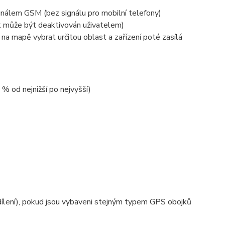
signálem GSM (bez signálu pro mobilní telefony)
k může být deaktivován uživatelem)
na mapě vybrat určitou oblast a zařízení poté zasílá
 % od nejnižší po nejvyšší)
sdílení), pokud jsou vybaveni stejným typem GPS obojků