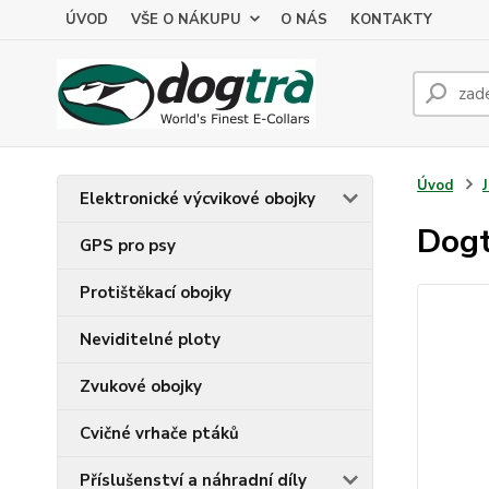
ÚVOD
VŠE O NÁKUPU
O NÁS
KONTAKTY
Úvod
Elektronické výcvikové obojky
Dogt
GPS pro psy
Protištěkací obojky
Neviditelné ploty
Zvukové obojky
Cvičné vrhače ptáků
Příslušenství a náhradní díly