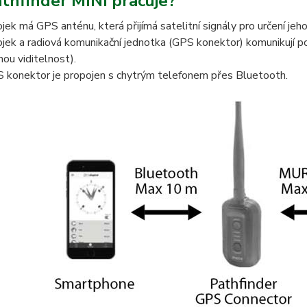
athfinder MINI pracuje?
jek má GPS anténu, která přijímá satelitní signály pro určení jeh
jek a radiová komunikační jednotka (GPS konektor) komunikují po
mou viditelnost).
 konektor je propojen s chytrým telefonem přes Bluetooth.