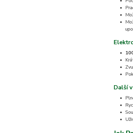
Pod
Pra
Mož
Mož
upo
Elektr
100
Krá
Zvu
Pok
Další v
Pln
Ryc
Sou
Uži