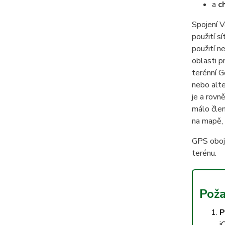
a
c
Spojení V
použití s
použití n
oblasti p
terénní 
nebo alt
je a rovn
málo člen
na mapě, 
GPS oboje
terénu.
Poža
P
i