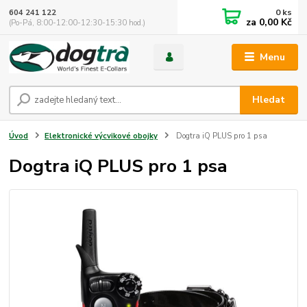
0
ks
604 241 122
za
0,00 Kč
(Po-Pá, 8:00-12:00-12:30-15:30 hod.)
Menu
Hledat
Úvod
Elektronické výcvikové obojky
Dogtra iQ PLUS pro 1 psa
Dogtra iQ PLUS pro 1 psa