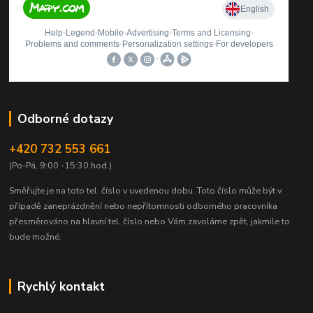
Odborné dotazy
+420 732 553 661
(Po-Pá, 9:00 -15:30 hod.)
Směřujte je na toto tel. číslo v uvedenou dobu.
Toto číslo může být v
případě zaneprázdnění nebo nepřítomnosti odborného pracovníka
přesměrováno na hlavní tel. číslo nebo Vám zavoláme zpět, jakmile to
bude možné.
Rychlý kontakt