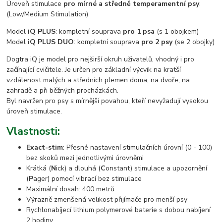
Úroveň stimulace
pro mírné a středně temperamentní psy
.
(Low/Medium Stimulation)
Model
iQ PLUS
: kompletní souprava
pro 1 psa
(s 1 obojkem)
Model
iQ PLUS DUO
: kompletní souprava
pro 2 psy
(se 2 obojky)
Dogtra iQ je model pro nejširší okruh uživatelů, vhodný i pro
začínající cvičitele. Je určen pro základní výcvik na kratší
vzdálenost malých a středních plemen doma, na dvoře, na
zahradě a při běžných procházkách.
Byl navržen pro psy s mírnější povahou, kteří nevyžadují vysokou
úroveň stimulace.
Vlastnosti:
Exact-stim
: Přesné nastavení stimulačních úrovní (0 - 100)
bez skoků mezi jednotlivými úrovněmi
Krátká (
N
ick) a dlouhá (
C
onstant) stimulace a upozornění
(
P
ager) pomocí vibrací bez stimulace
Maximální dosah: 400 metrů
Výrazně zmenšená velikost přijímače pro menší psy
Rychlonabíjecí lithium polymerové baterie s dobou nabíjení
2 hodiny