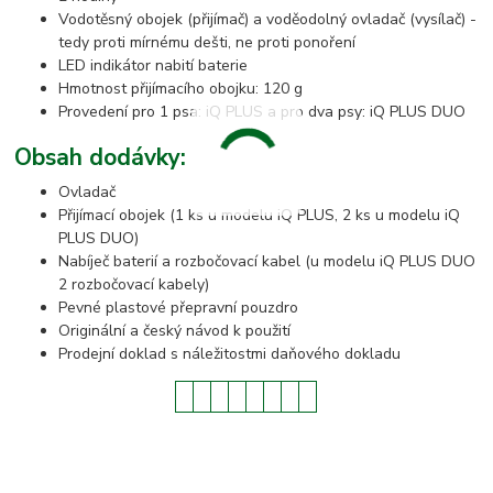
Vodotěsný obojek (přijímač) a voděodolný ovladač (vysílač) -
tedy proti mírnému dešti, ne proti ponoření
LED indikátor nabití baterie
Hmotnost přijímacího obojku: 120 g
Provedení pro 1 psa: iQ PLUS a pro dva psy: iQ PLUS DUO
Obsah dodávky:
Ovladač
Přijímací obojek (1 ks u modelu iQ PLUS, 2 ks u modelu iQ
PLUS DUO)
Nabíječ baterií a rozbočovací kabel (u modelu iQ PLUS DUO
2 rozbočovací kabely)
Pevné plastové přepravní pouzdro
Originální a český návod k použití
Prodejní doklad s náležitostmi daňového dokladu