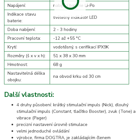
Napájení:
nabíjecí baterie Li-Po
Indikace stavu
světelný indikátor LED
baterie:
Doba nabíjení:
2 - 3 hodiny
Pracovní teplota:
-12 až +55 °C
Krytí:
vodotěsný, s cerifikací IPX9K
Rozměry (š x v x h):
51 x 38 x 30 mm
Hmotnost:
68 g
Nastavitelná délka
na obvod krku od 30 cm
obojku:
Další vlastnosti:
4 druhy působení: krátký stimulační impuls (Nick), dlouhý
stimulační impuls (Constant, tlačítko Booster), zvuk (Tone) a
vibrace (Pager)
precizní nastavení úrovně stimulace
velmi jednoduché ovládání
výrobce, firma DOGTRA, je zakládajícím členem