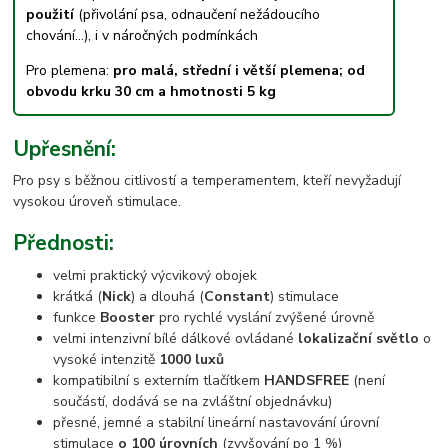
použití
(přivolání psa, odnaučení nežádoucího
chování...), i v náročných podmínkách
Pro plemena:
pro malá, střední i větší plemena; od
obvodu krku 30 cm a hmotnosti 5 kg
Upřesnění:
Pro psy s běžnou citlivostí a temperamentem, kteří nevyžadují
vysokou úroveň stimulace.
Přednosti:
velmi praktický výcvikový obojek
krátká (
Nick
) a dlouhá (
Constant
) stimulace
funkce
Booster
pro rychlé vyslání zvýšené úrovně
velmi intenzivní bílé dálkové ovládané
lokalizační světlo
o
vysoké intenzitě
1000 luxů
kompatibilní s externím tlačítkem
HANDSFREE
(není
součástí, dodává se na zvláštní objednávku)
přesné, jemné a stabilní lineární nastavování úrovní
stimulace
o 100 úrovních
(zvyšování po 1 %)