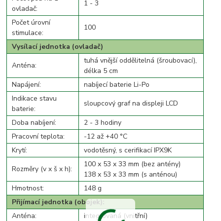
1 - 3
ovladač:
Počet úrovní
100
stimulace:
Vysílací jednotka (ovladač)
tuhá vnější oddělitelná (šroubovací),
Anténa:
délka 5 cm
Napájení:
nabíjecí baterie Li-Po
Indikace stavu
sloupcový graf na displeji LCD
baterie:
Doba nabíjení:
2 - 3 hodiny
Pracovní teplota:
-12 až +40 °C
Krytí:
vodotěsný, s cerifikací IPX9K
100 x 53 x 33 mm (bez antény)
Rozměry (v x š x h):
138 x 53 x 33 mm (s anténou)
Hmotnost:
148 g
Přijímací jednotka (obojek):
Anténa:
integrovaná (vnitřní)