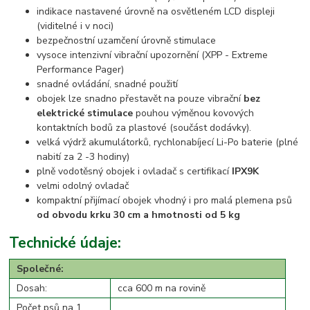
indikace nastavené úrovně na osvětleném LCD displeji
(viditelné i v noci)
bezpečnostní uzamčení úrovně stimulace
vysoce intenzivní vibrační upozornění (XPP - Extreme
Performance Pager)
snadné ovládání, snadné použití
obojek lze snadno přestavět na pouze vibrační
bez
elektrické stimulace
pouhou výměnou kovových
kontaktních bodů za plastové (součást dodávky).
velká výdrž akumulátorků, rychlonabíjecí Li-Po baterie (plné
nabití za 2 -3 hodiny)
plně vodotěsný obojek i ovladač s certifikací
IPX9K
velmi odolný ovladač
kompaktní přijímací obojek vhodný i pro malá plemena psů
od obvodu krku 30 cm a hmotnosti od 5 kg
Technické údaje:
Společné:
Dosah:
cca 600 m na rovině
Počet psů na 1