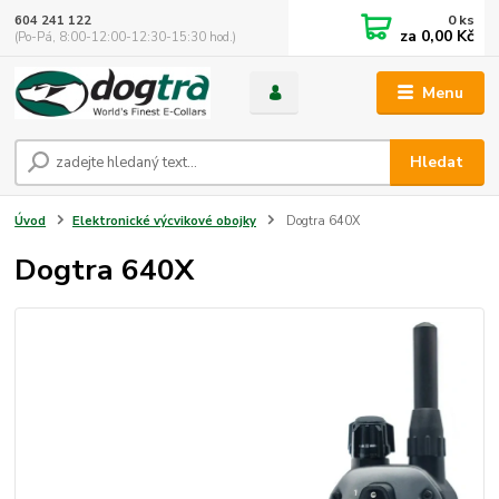
0
ks
604 241 122
za
0,00 Kč
(Po-Pá, 8:00-12:00-12:30-15:30 hod.)
Menu
Hledat
Úvod
Elektronické výcvikové obojky
Dogtra 640X
Dogtra 640X