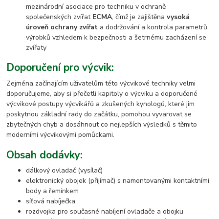
mezinárodní asociace pro techniku v ochraně
společenských zvířat
ECMA
, čímž je zajištěna
vysoká
úroveň ochrany zvířat
a dodržování a kontrola parametrů
výrobků vzhledem k bezpečnosti a šetrnému zacházení se
zvířaty
Doporučení pro výcvik:
Zejména začínajícím uživatelům této výcvikové techniky velmi
doporučujeme, aby si přečetli kapitoly o výcviku a doporučené
výcvikové postupy výcvikářů a zkušených kynologů, které jim
poskytnou základní rady do začátku, pomohou vyvarovat se
zbytečných chyb a dosáhnout co nejlepších výsledků s těmito
moderními výcvikovými pomůckami.
Obsah dodávky:
dálkový ovladač (vysílač)
elektronický obojek (přijímač) s namontovanými kontaktními
body a řemínkem
síťová nabíječka
rozdvojka pro současné nabíjení ovladače a obojku