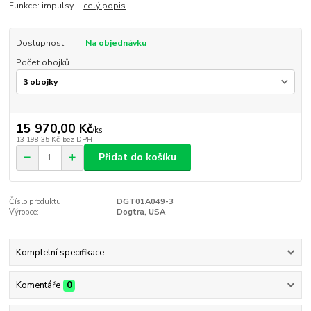
Funkce: impulsy,...
celý popis
Dostupnost
Na objednávku
Počet obojků
15 970,00 Kč
/
ks
13 198,35 Kč
bez DPH
Přidat do košíku
Číslo produktu:
DGT01A049-3
Výrobce:
Dogtra, USA
Kompletní specifikace
Komentáře
0