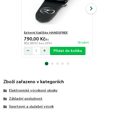
Externí tlačítko HANDSFREE
Přijímací ob
790,00 Kč
4 490,00
/
ks
Skladem
652,89 Kč
bez DPH
3 710,74 Kč
Přidat do košíku
Zboží zařazeno v kategoriích
Elektronické výcvikové obojky
Základní poslušnost
Sportovní a služební výcvik