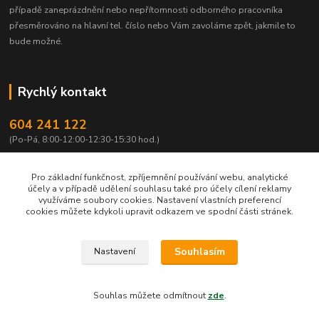
případě zaneprázdnění nebo nepřítomnosti odborného pracovníka
přesměrováno na hlavní tel. číslo nebo Vám zavoláme zpět, jakmile to
bude možné.
Rychlý kontakt
604 241 122
(Po-Pá, 8:00-12:00-12:30-15:30 hod.)
info@qtest.cz
Pro základní funkčnost, zpříjemnění používání webu, analytické
účely a v případě udělení souhlasu také pro účely cílení reklamy
využíváme soubory cookies. Nastavení vlastních preferencí
cookies můžete kdykoli upravit odkazem ve spodní části stránek.
Copyright © 2026 Ing. Miloš Hušek - QTEST. Všechna práva vyhrazena.
Souhlasím
Nastavení
Jakékoliv užití obsahu včetně převzetí, šíření či dalšího zpřístupňování článků,
textů či jejich částí, obrázků, fotografií a videí je bez výslovného souhlasu
majitele webu a ochranné známky QTEST zakázáno.
Souhlas můžete odmítnout
zde
.
Vytvořeno na
Eshop-rychle.cz