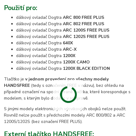
Použití pro:
dálkový ovladač Dogtra
ARC 800 FREE PLUS
dálkový ovladač Dogtra
ARC 802 FREE PLUS
dálkový ovladač Dogtra
ARC 1200S FREE PLUS
dálkový ovladač Dogtra
ARC 1202S FREE PLUS
dálkový ovladač Dogtra
640X
dálkový ovladač Dogtra
ARC-X
dálkový ovladač Dogtra
1200X
dálkový ovladač Dogtra
1200X CAMO
dálkový ovladač Dogtra
1200X BLACK EDITION
Tlačítko je
v jednom provedení pro všechny modely
HANDSFREE
(tedy s označením FREE v názvu), bez ohledu na
případné označení na spodní straně tlačítka, které koresponduje s
modelem, s kterým bylo dodáno v soupravě.
S jinými modely elektronických výcvikových obojků nelze použít.
Rovněž nelze použít s předchozími modely ARC 800/802 a ARC
1200S/1202S (bez označení FREE PLUS).
Externí tlačítko HANDSFREE: