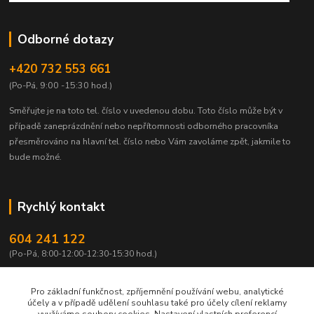
Odborné dotazy
+420 732 553 661
(Po-Pá, 9:00 -15:30 hod.)
Směřujte je na toto tel. číslo v uvedenou dobu.
Toto číslo může být v
případě zaneprázdnění nebo nepřítomnosti odborného pracovníka
přesměrováno na hlavní tel. číslo nebo Vám zavoláme zpět, jakmile to
bude možné.
Rychlý kontakt
604 241 122
(Po-Pá, 8:00-12:00-12:30-15:30 hod.)
info@qtest.cz
Pro základní funkčnost, zpříjemnění používání webu, analytické
účely a v případě udělení souhlasu také pro účely cílení reklamy