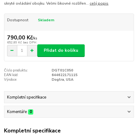
skryté ovládání obojku. Velmi šikovné rozšířen...
celý popis
Dostupnost
Skladem
790,00 Kč
/
ks
652,89 Kč
bez DPH
Přidat do košíku
Číslo produktu:
DGT01C050
EAN kód:
644622171115
Výrobce:
Dogtra, USA
Kompletní specifikace
Komentáře
0
Kompletní specifikace