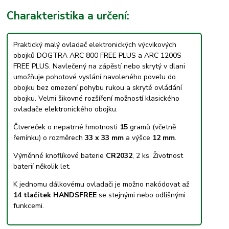
Charakteristika a určení:
Praktický malý ovladač elektronických výcvikových
obojků DOGTRA ARC 800 FREE PLUS a ARC 1200S
FREE PLUS. Navlečený na zápěstí nebo skrytý v dlani
umožňuje pohotové vyslání navoleného povelu do
obojku bez omezení pohybu rukou a skryté ovládání
obojku. Velmi šikovné rozšíření možností klasického
ovladače elektronického obojku.
Čtvereček o nepatrné hmotnosti
15
gramů (včetně
řemínku) o rozměrech
33 x 33 mm
a výšce
12 mm
.
Výměnné knoflíkové baterie
CR2032
, 2 ks. Životnost
baterií několik let.
K jednomu dálkovému ovladači je možno nakódovat až
14 tlačítek HANDSFREE
se stejnými nebo odlišnými
funkcemi.