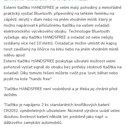
Externí tlačítko HANDSFREE je velmi malý, pohodlný a mimořádně
praktický vysílač Bluetooth, připevněný na lehkém řemínku na
zápěstí, skrytý v dlani nebo na jiném vhodném místě, který je
možno napárovat k příslušnému tlačítku na vašem ovladači
elektronického výcvikového obojku. Technologie Bluetooth
vyžaduje, aby tlačítko HANDSFREE a ovladač od sebe nebyly
vzdáleny více než 10 metrů. Ovladač je možno umístit do kapsy,
nosit zavěšený na šňůrce na krku nebo na jiném vhodném místě
oděvu apod.
Externí tlačítko HANDSFREE poskytuje uživateli možnost velmi
pohotově vyslat signál do obojku bez potřeby stisknutí tlačítka na
ovladači. Díky tomuto řešení můžete cvičit psa, lovit, běhat nebo
jezdit na kole "hands free".
Tlačítko HANDSFREE není vodotěsné a je třeba jej chránit před
deštěm.
Tlačítko je napájeno 2 ks standardních knoflíkových baterií
CR2032, vyměnitelných uživatelem. Nicméně výrobce uvádí velmi
dlouhou životnost baterií několik let, podobně jako např. u
dálkového zamykání automobilů.