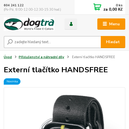
0
ks
604 241 122
za
0,00 Kč
(Po-Pá, 8:00-12:00-12:30-15:30 hod.)
Menu
Hledat
Úvod
Příslušenství a náhradní díly
Externí tlačítko HANDSFREE
Externí tlačítko HANDSFREE
Novinka