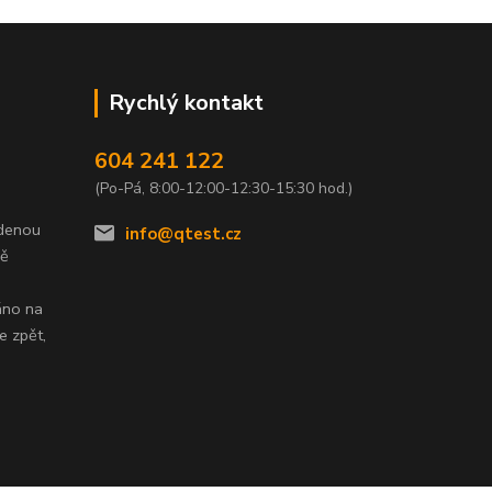
Rychlý kontakt
604 241 122
(Po-Pá, 8:00-12:00-12:30-15:30 hod.)
edenou
info@qtest.cz
dě
áno na
e zpět,