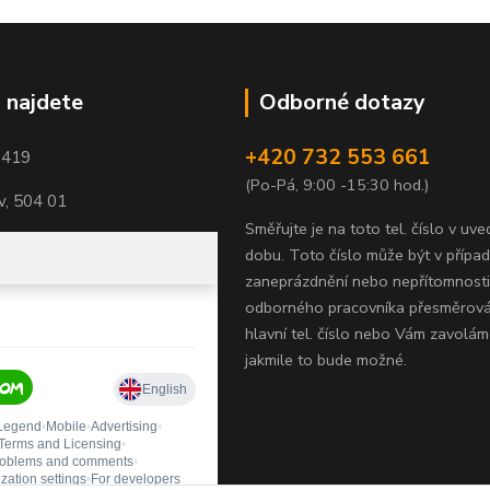
 najdete
Odborné dotazy
+420 732 553 661
1419
(Po-Pá, 9:00 -15:30 hod.)
, 504 01
Směřujte je na toto tel. číslo v uv
dobu.
Toto číslo může být v přípa
zaneprázdnění nebo nepřítomnosti
odborného pracovníka přesměrov
hlavní tel. číslo nebo Vám zavolám
jakmile to bude možné.