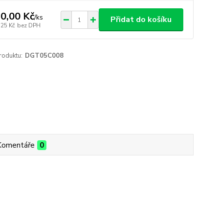
0,00 Kč
/
ks
Přidat do košíku
,25 Kč
bez DPH
roduktu:
DGT05C008
Komentáře
0