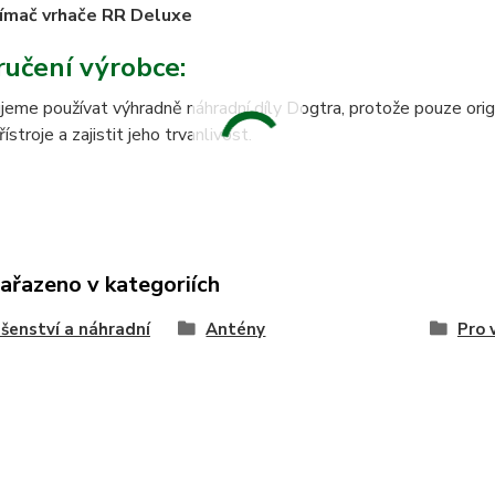
jímač vrhače RR Deluxe
učení výrobce:
eme používat výhradně náhradní díly Dogtra, protože pouze origi
stroje a zajistit jeho trvanlivost.
zařazeno v kategoriích
ušenství a náhradní
Antény
Pro 