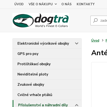
ÚVOD
VŠE O NÁKUPU
O NÁS
KONTAKTY
Úvod
Elektronické výcvikové obojky
Anté
GPS pro psy
Protištěkací obojky
Neviditelné ploty
Zvukové obojky
Cvičné vrhače ptáků
Příslušenství a náhradní díly