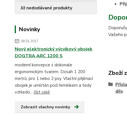
Při
Již nedodávané produkty
Dopor
Doporučuj
Novinky
Vašeho pří
08.01.2017
Nový elektronický výcvikový obojek
DOGTRA ARC 1200 S
moderní koncepce s dokonale
ergonomickým tvarem. Dosah 1 200
Zboží 
metrů, pro 1 nebo 2 psy. Vlastní přijímací
Přísl
obojek je umístěn pod řemínkem a tedy
díly
vzhledo...
číst celé
Zobrazit všechny novinky