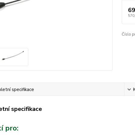
69
570
Číslo p
etní specifikace
tní specifikace
í pro: