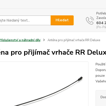
Potřeb
Zavole
Hledat
604 
(Po-Pá
Příslušenství a náhradní díly
Anténa pro přijímač vrhače RR Deluxe
na pro přijímač vrhače RR Delu
Použit
Doporu
pouze 
Vašeho 
Dos