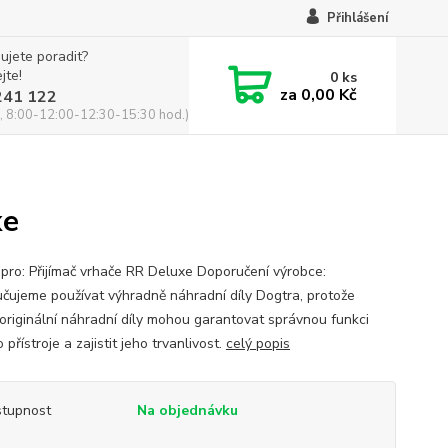
Přihlášení
ujete poradit?
jte!
0
ks
za
0,00 Kč
241 122
, 8:00-12:00-12:30-15:30 hod.)
xe
í pro: Přijímač vrhače RR Deluxe Doporučení výrobce:
čujeme používat výhradně náhradní díly Dogtra, protože
originální náhradní díly mohou garantovat správnou funkci
přístroje a zajistit jeho trvanlivost.
celý popis
tupnost
Na objednávku