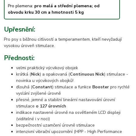
Pro plemena:
pro malá a střední plemena; od
obvodu krku 30 cm a hmotnosti 5 kg
Upřesnění:
Pro psy s běžnou citlivostí a temperamentem, kteří nevyžadují
vysokou úroveň stimulace.
Přednosti:
velmi praktický výcvikový obojek
krátká (
Nick
) a opakovaná (
Continuous Nick
) stimulace -
novinka u výcvikových obojků!
dlouhá (
Constant
) stimulace a funkce
Booster
pro rychlé
vyslání zvýšené úrovně
přesné, jemné a stabilní lineární nastavování úrovní
stimulace
o 127 úrovních
indikace nastavené úrovně na osvětleném LCD displeji
(viditelné i v noci)
bezpečnostní uzamčení úrovně stimulace
intenzivní vibrační upozornění (HPP - High Performance