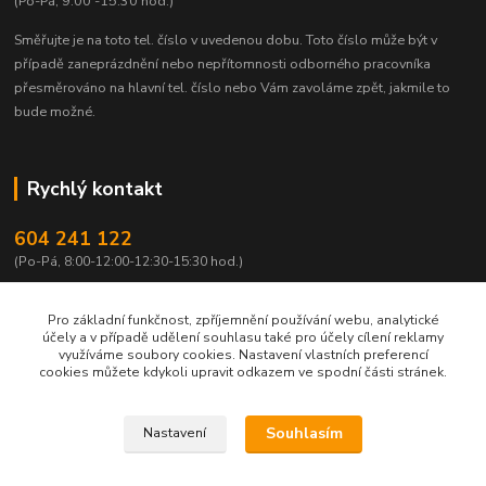
(Po-Pá, 9:00 -15:30 hod.)
Směřujte je na toto tel. číslo v uvedenou dobu.
Toto číslo může být v
případě zaneprázdnění nebo nepřítomnosti odborného pracovníka
přesměrováno na hlavní tel. číslo nebo Vám zavoláme zpět, jakmile to
bude možné.
Rychlý kontakt
604 241 122
(Po-Pá, 8:00-12:00-12:30-15:30 hod.)
info@qtest.cz
Pro základní funkčnost, zpříjemnění používání webu, analytické
účely a v případě udělení souhlasu také pro účely cílení reklamy
využíváme soubory cookies. Nastavení vlastních preferencí
cookies můžete kdykoli upravit odkazem ve spodní části stránek.
Copyright © 2026 Ing. Miloš Hušek - QTEST. Všechna práva vyhrazena.
Souhlasím
Nastavení
Jakékoliv užití obsahu včetně převzetí, šíření či dalšího zpřístupňování článků,
textů či jejich částí, obrázků, fotografií a videí je bez výslovného souhlasu