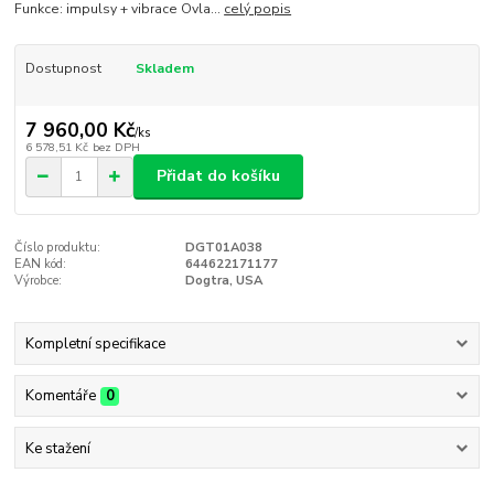
Funkce: impulsy + vibrace Ovla...
celý popis
Dostupnost
Skladem
7 960,00 Kč
/
ks
6 578,51 Kč
bez DPH
Přidat do košíku
Číslo produktu:
DGT01A038
EAN kód:
644622171177
Výrobce:
Dogtra, USA
Kompletní specifikace
Komentáře
0
Ke stažení