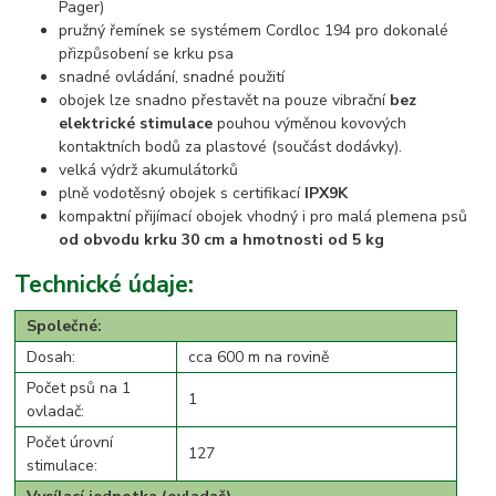
Pager)
pružný řemínek se systémem Cordloc 194 pro dokonalé
přizpůsobení se krku psa
snadné ovládání, snadné použití
obojek lze snadno přestavět na pouze vibrační
bez
elektrické stimulace
pouhou výměnou kovových
kontaktních bodů za plastové (součást dodávky).
velká výdrž akumulátorků
plně vodotěsný obojek s certifikací
IPX9K
kompaktní přijímací obojek vhodný i pro malá plemena psů
od obvodu krku 30 cm a hmotnosti od 5 kg
Technické údaje:
Společné:
Dosah:
cca 600 m na rovině
Počet psů na 1
1
ovladač:
Počet úrovní
127
stimulace: