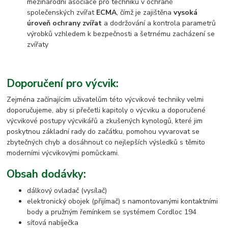
mezinárodní asociace pro techniku v ochraně
společenských zvířat
ECMA
, čímž je zajištěna
vysoká
úroveň ochrany zvířat
a dodržování a kontrola parametrů
výrobků vzhledem k bezpečnosti a šetrnému zacházení se
zvířaty
Doporučení pro výcvik:
Zejména začínajícím uživatelům této výcvikové techniky velmi
doporučujeme, aby si přečetli kapitoly o výcviku a doporučené
výcvikové postupy výcvikářů a zkušených kynologů, které jim
poskytnou základní rady do začátku, pomohou vyvarovat se
zbytečných chyb a dosáhnout co nejlepších výsledků s těmito
moderními výcvikovými pomůckami.
Obsah dodávky:
dálkový ovladač (vysílač)
elektronický obojek (přijímač) s namontovanými kontaktními
body a pružným řemínkem se systémem Cordloc 194
síťová nabíječka