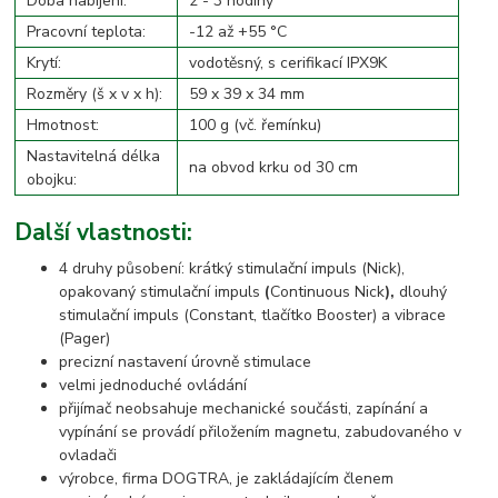
Doba nabíjení:
2 - 3 hodiny
Pracovní teplota:
-12 až +55 °C
Krytí:
vodotěsný, s cerifikací IPX9K
Rozměry (š x v x h):
59 x 39 x 34 mm
Hmotnost:
100 g (vč. řemínku)
Nastavitelná délka
na obvod krku od 30 cm
obojku:
Další vlastnosti:
4 druhy působení: krátký stimulační impuls (Nick),
opakovaný stimulační impuls
(
Continuous Nick
),
dlouhý
stimulační impuls (Constant, tlačítko Booster) a vibrace
(Pager)
precizní nastavení úrovně stimulace
velmi jednoduché ovládání
přijímač neobsahuje mechanické součásti, zapínání a
vypínání se provádí přiložením magnetu, zabudovaného v
ovladači
výrobce, firma DOGTRA, je zakládajícím členem