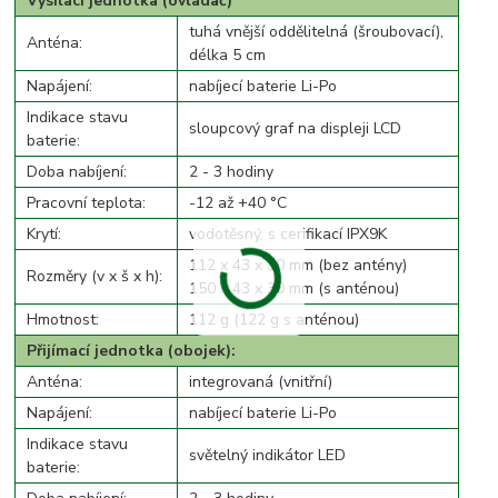
Vysílací jednotka (ovladač)
tuhá vnější oddělitelná (šroubovací),
Anténa:
délka 5 cm
Napájení:
nabíjecí baterie Li-Po
Indikace stavu
sloupcový graf na displeji LCD
baterie:
Doba nabíjení:
2 - 3 hodiny
Pracovní teplota:
-12 až +40 °C
Krytí:
vodotěsný, s cerifikací IPX9K
112 x 43 x 30 mm (bez antény)
Rozměry (v x š x h):
150 x 43 x 30 mm (s anténou)
Hmotnost:
112 g (122 g s anténou)
Přijímací jednotka (obojek):
Anténa:
integrovaná (vnitřní)
Napájení:
nabíjecí baterie Li-Po
Indikace stavu
světelný indikátor LED
baterie: