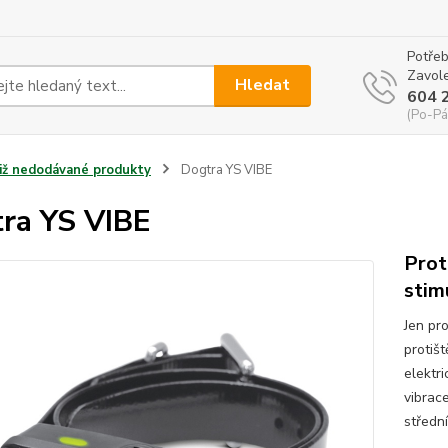
Potřeb
Zavole
Hledat
604 
(Po-Pá
Již nedodávané produkty
Dogtra YS VIBE
ra YS VIBE
Prot
stim
Jen pro
protiš
elektr
vibrac
středn