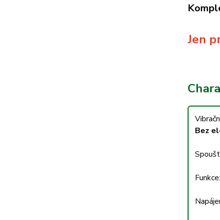
Komple
Jen pr
Charak
Vibračn
Bez el
Spoušt
Funkce
Napáje