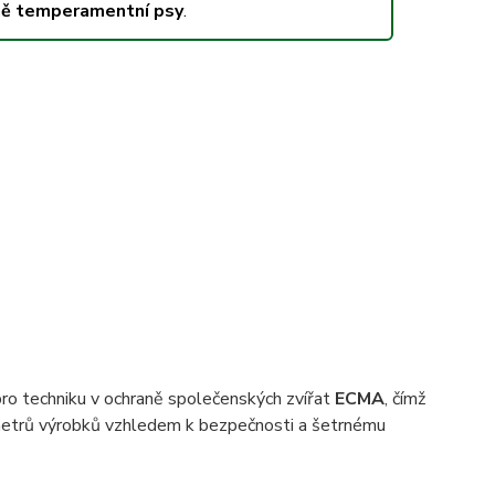
ně temperamentní psy
.
pro techniku v ochraně společenských zvířat
ECMA
, čímž
metrů výrobků vzhledem k bezpečnosti a šetrnému