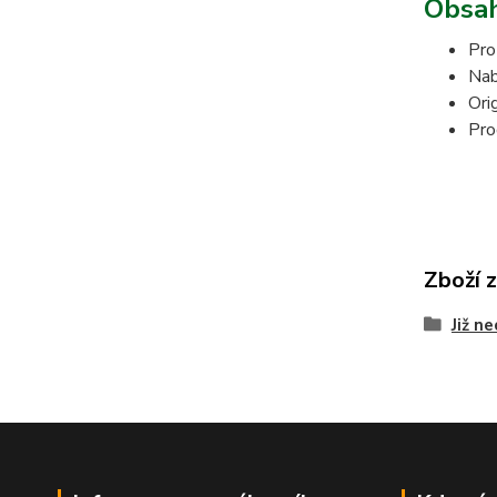
Obsah
Pro
Nab
Ori
Pro
Zboží 
Již n