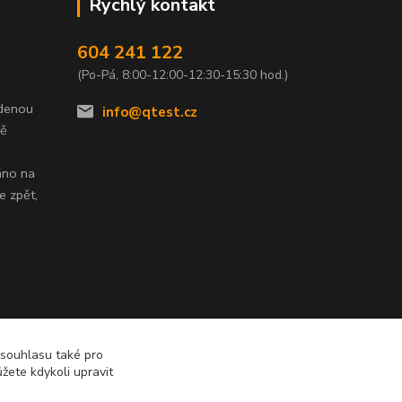
Rychlý kontakt
604 241 122
(Po-Pá, 8:00-12:00-12:30-15:30 hod.)
edenou
info@qtest.cz
dě
áno na
e zpět,
 souhlasu také pro
žete kdykoli upravit