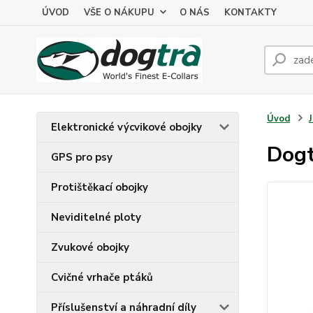
ÚVOD
VŠE O NÁKUPU
O NÁS
KONTAKTY
Úvod
Elektronické výcvikové obojky
Dogt
GPS pro psy
Protištěkací obojky
Neviditelné ploty
Zvukové obojky
Cvičné vrhače ptáků
Příslušenství a náhradní díly