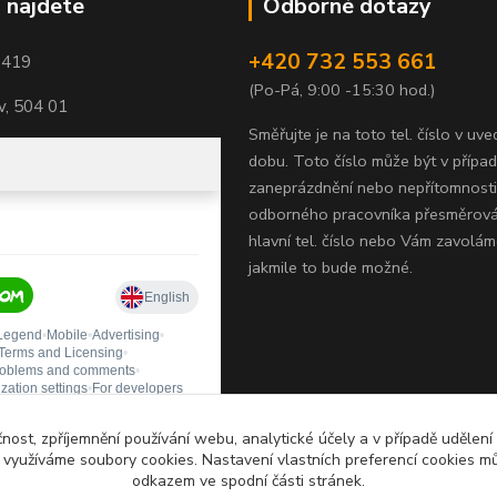
 najdete
Odborné dotazy
+420 732 553 661
1419
(Po-Pá, 9:00 -15:30 hod.)
, 504 01
Směřujte je na toto tel. číslo v uv
dobu.
Toto číslo může být v přípa
zaneprázdnění nebo nepřítomnosti
odborného pracovníka přesměrov
hlavní tel. číslo nebo Vám zavolám
jakmile to bude možné.
čnost, zpříjemnění používání webu, analytické účely a v případě udělení
y využíváme soubory cookies. Nastavení vlastních preferencí cookies mů
odkazem ve spodní části stránek.