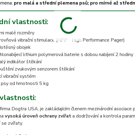
emena:
pro
malá a střední plemena
psů;
pro mírné až střed
dní vlastnosti:
mi malé rozměry
rovňová vibrační stimulace (HPP - High Performance Pager)
otěsný obojek
hlonabíjecí lithium polymerová baterie s dobou nabíjení 2 hodiny
alý indikátor štěkání
uštění zvukovým senzorem štěkání
cí vibrační systém
 psy od hmotnosti 5 kg
vlastnosti:
firma Dogtra USA, je zakládajícím členem mezinárodní asociace 
ěna
vysoká úroveň ochrany zvířat
a dodržování a kontrola para
 se zvířaty.