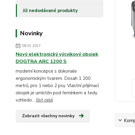
Již nedodávané produkty
Novinky
08.01.2017
Nový elektronický výcvikový obojek
DOGTRA ARC 1200 S
moderní koncepce s dokonale
ergonomickým tvarem. Dosah 1 200
metrů, pro 1 nebo 2 psy. Vlastní přijímací
obojek je umístěn pod řemínkem a tedy
vzhledo...
číst celé
Zobrazit všechny novinky
Kompl