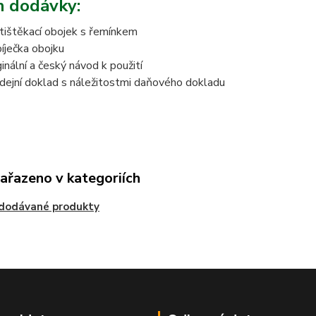
 dodávky:
tištěkací obojek s řemínkem
íječka obojku
ginální a český návod k použití
dejní doklad s náležitostmi daňového dokladu
zařazeno v kategoriích
edodávané produkty