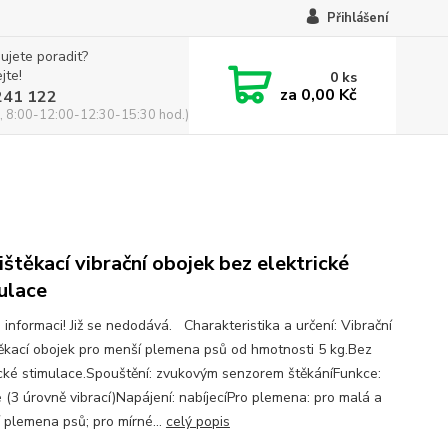
Přihlášení
ujete poradit?
jte!
0
ks
za
0,00 Kč
241 122
, 8:00-12:00-12:30-15:30 hod.)
ištěkací vibrační obojek bez elektrické
ulace
 informaci! Již se nedodává. Charakteristika a určení: Vibrační
těkací obojek pro menší plemena psů od hmotnosti 5 kg.Bez
ické stimulace.Spouštění: zvukovým senzorem štěkáníFunkce:
e (3 úrovně vibrací)Napájení: nabíjecíPro plemena: pro malá a
í plemena psů; pro mírné...
celý popis