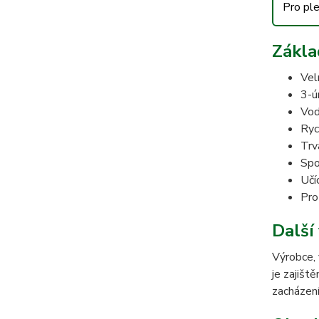
Pro pl
Zákla
Vel
3-ú
Vod
Ryc
Trv
Spo
Učí
Pro
Další 
Výrobce, 
je zajišt
zacházení