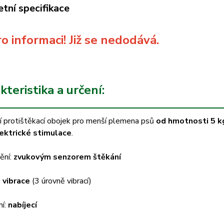
tní specifikace
o informaci! Již se nedodává.
teristika a určení:
í protištěkací obojek pro menší plemena psů
od hmotnosti 5 k
ektrické stimulace
.
ění:
zvukovým senzorem štěkání
:
vibrace
(3 úrovně vibrací)
ní:
nabíjecí