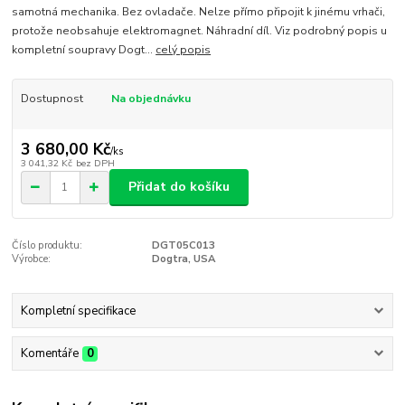
samotná mechanika. Bez ovladače. Nelze přímo připojit k jinému vrhači,
protože neobsahuje elektromagnet. Náhradní díl. Viz podrobný popis u
kompletní soupravy Dogt...
celý popis
Dostupnost
Na objednávku
3 680,00 Kč
/
ks
3 041,32 Kč
bez DPH
Přidat do košíku
Číslo produktu:
DGT05C013
Výrobce:
Dogtra, USA
Kompletní specifikace
Komentáře
0