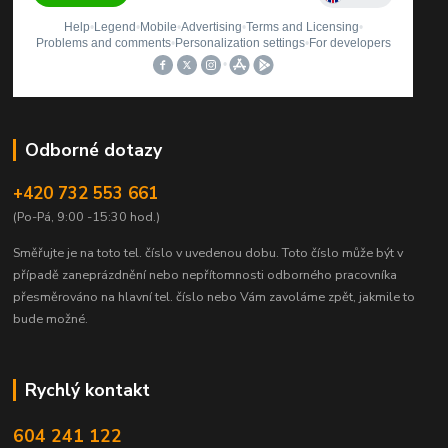
Odborné dotazy
+420 732 553 661
(Po-Pá, 9:00 -15:30 hod.)
Směřujte je na toto tel. číslo v uvedenou dobu.
Toto číslo může být v
případě zaneprázdnění nebo nepřítomnosti odborného pracovníka
přesměrováno na hlavní tel. číslo nebo Vám zavoláme zpět, jakmile to
bude možné.
Rychlý kontakt
604 241 122