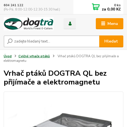
0
ks
604 241 122
za
0,00 Kč
(Po-Pá, 8:00-12:00-12:30-15:30 hod.)
Menu
Hledat
Úvod
Cvičné vrhače ptáků
Vrhač ptáků DOGTRA QL bez přijímače a
elektromagnetu
Vrhač ptáků DOGTRA QL bez
přijímače a elektromagnetu