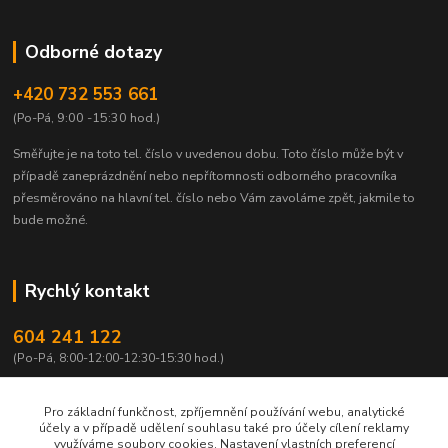
Odborné dotazy
+420 732 553 661
(Po-Pá, 9:00 -15:30 hod.)
Směřujte je na toto tel. číslo v uvedenou dobu.
Toto číslo může být v
případě zaneprázdnění nebo nepřítomnosti odborného pracovníka
přesměrováno na hlavní tel. číslo nebo Vám zavoláme zpět, jakmile to
bude možné.
Rychlý kontakt
604 241 122
(Po-Pá, 8:00-12:00-12:30-15:30 hod.)
info@qtest.cz
Pro základní funkčnost, zpříjemnění používání webu, analytické
účely a v případě udělení souhlasu také pro účely cílení reklamy
využíváme soubory cookies. Nastavení vlastních preferencí