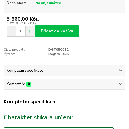
Dostupnost
Na objednávku
5 660,00 Kč
/
ks
4 677,69 Kč
bez DPH
Přidat do košíku
Číslo produktu:
DGT05C012
Výrobce:
Dogtra, USA
Kompletní specifikace
Komentáře
0
Kompletní specifikace
Charakteristika a určení: