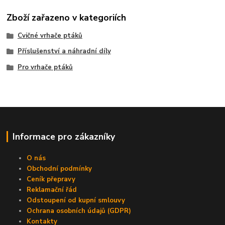
Zboží zařazeno v kategoriích
Cvičné vrhače ptáků
Příslušenství a náhradní díly
Pro vrhače ptáků
Informace pro zákazníky
O nás
Obchodní podmínky
Ceník přepravy
Reklamační řád
Odstoupení od kupní smlouvy
Ochrana osobních údajů (GDPR)
Kontakty