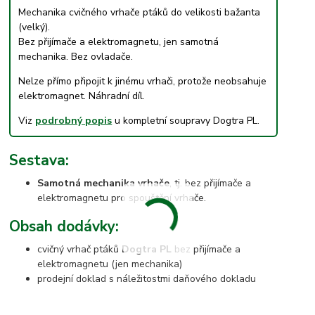
Mechanika cvičného vrhače ptáků do velikosti bažanta
(velký).
Bez přijímače a elektromagnetu, jen samotná
mechanika. Bez ovladače.
Nelze přímo připojit k jinému vrhači, protože neobsahuje
elektromagnet. Náhradní díl.
Viz
podrobný popis
u kompletní soupravy Dogtra PL.
Sestava:
Samotná mechanika vrhače
, tj. bez přijímače a
elektromagnetu pro spouštění vrhače.
Obsah dodávky:
cvičný vrhač ptáků
Dogtra PL
bez přijímače a
elektromagnetu (jen mechanika)
prodejní doklad s náležitostmi daňového dokladu