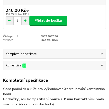
240,00 Kč
/
ks
198,35 Kč
bez DPH
Přidat do košíku
Číslo produktu:
DGT90C056
Výrobce:
Dogtra, USA
Kompletní specifikace
Komentáře
0
Kompletní specifikace
Sada podložek a klíče pro vyšroubování/zašroubování kontaktního
bodu.
Podložky jsou k
ompatibilní pouze s 15mm kontaktními body
(místo delšího kontaktního bodu).