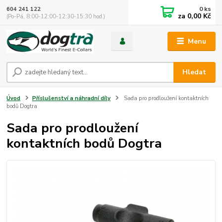
0
ks
604 241 122
za
0,00 Kč
(Po-Pá, 8:00-12:00-12:30-15:30 hod.)
Menu
Hledat
Úvod
Příslušenství a náhradní díly
Sada pro prodloužení kontaktních
bodů Dogtra
Sada pro prodloužení
kontaktních bodů Dogtra