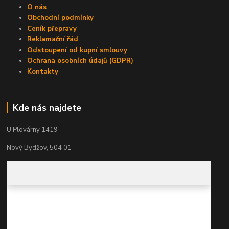
O nás
Obchodní podmínky
Ceník přepravy
Reklamační řád
Odstoupení od kupní smlouvy
Ochrana osobních údajů (GDPR)
Kontakty
Kde nás najdete
U Plovárny 1419
Nový Bydžov, 504 01