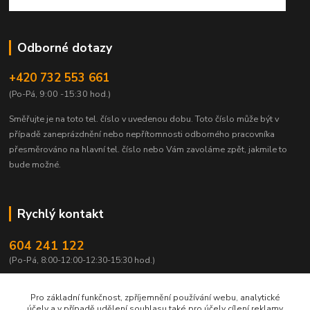
Odborné dotazy
+420 732 553 661
(Po-Pá, 9:00 -15:30 hod.)
Směřujte je na toto tel. číslo v uvedenou dobu.
Toto číslo může být v
případě zaneprázdnění nebo nepřítomnosti odborného pracovníka
přesměrováno na hlavní tel. číslo nebo Vám zavoláme zpět, jakmile to
bude možné.
Rychlý kontakt
604 241 122
(Po-Pá, 8:00-12:00-12:30-15:30 hod.)
info@qtest.cz
Pro základní funkčnost, zpříjemnění používání webu, analytické
účely a v případě udělení souhlasu také pro účely cílení reklamy