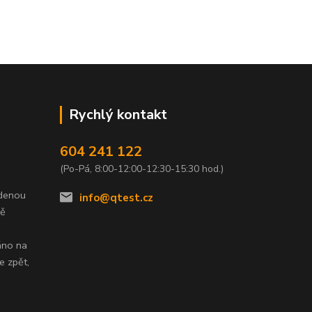
Rychlý kontakt
604 241 122
(Po-Pá, 8:00-12:00-12:30-15:30 hod.)
edenou
info@qtest.cz
dě
áno na
e zpět,