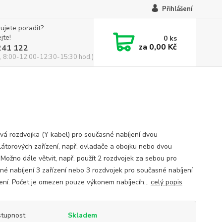
Přihlášení
ujete poradit?
jte!
0
ks
za
0,00 Kč
241 122
, 8:00-12:00-12:30-15:30 hod.)
vá rozdvojka (Y kabel) pro současné nabíjení dvou
átorových zařízení, např. ovladače a obojku nebo dvou
.Možno dále větvit, např. použít 2 rozdvojek za sebou pro
né nabíjení 3 zařízení nebo 3 rozdvojek pro současné nabíjení
zení. Počet je omezen pouze výkonem nabíjecíh...
celý popis
tupnost
Skladem