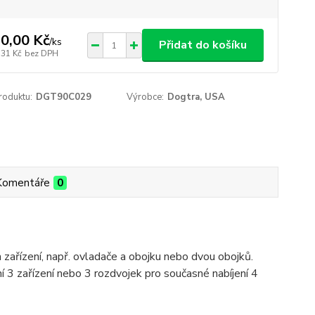
0,00 Kč
/
ks
Přidat do košíku
,31 Kč
bez DPH
roduktu:
DGT90C029
Výrobce:
Dogtra, USA
Komentáře
0
zařízení, např. ovladače a obojku nebo dvou obojků.
í 3 zařízení nebo 3 rozdvojek pro současné nabíjení 4