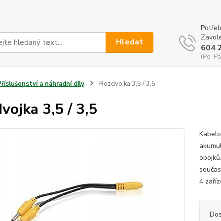
Potřeb
Zavole
Hledat
604 
(Po-Pá
Příslušenství a náhradní díly
Rozdvojka 3,5 / 3,5
vojka 3,5 / 3,5
Kabelo
akumul
obojků
součas
4 zaří
Dos