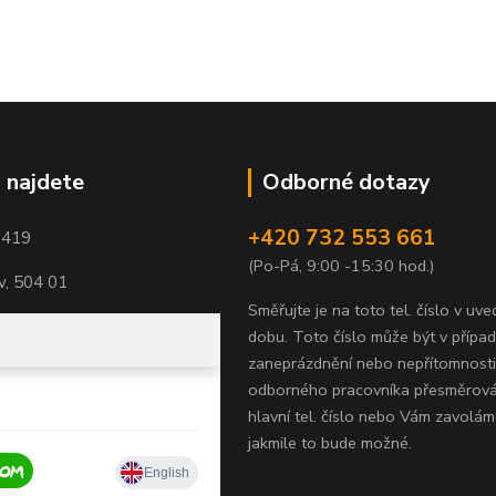
 najdete
Odborné dotazy
+420 732 553 661
1419
(Po-Pá, 9:00 -15:30 hod.)
, 504 01
Směřujte je na toto tel. číslo v uv
dobu.
Toto číslo může být v přípa
zaneprázdnění nebo nepřítomnosti
odborného pracovníka přesměrov
hlavní tel. číslo nebo Vám zavolám
jakmile to bude možné.