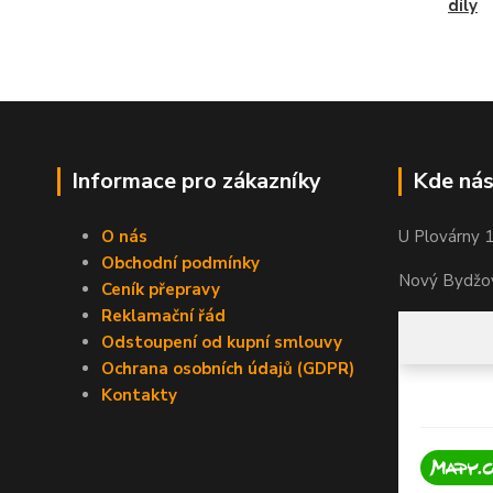
díly
Informace pro zákazníky
Kde nás
O nás
U Plovárny 
Obchodní podmínky
Nový Bydžov
Ceník přepravy
Reklamační řád
Odstoupení od kupní smlouvy
Ochrana osobních údajů (GDPR)
Kontakty