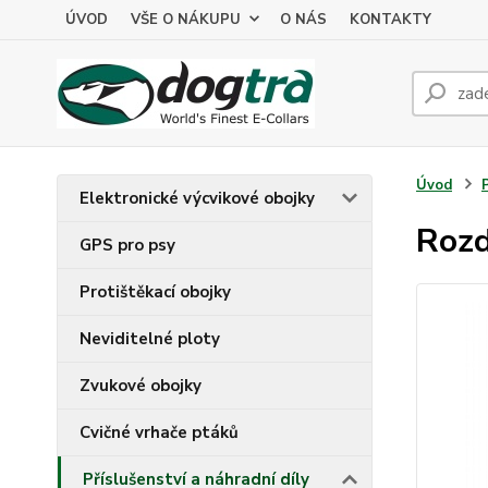
ÚVOD
VŠE O NÁKUPU
O NÁS
KONTAKTY
Úvod
Elektronické výcvikové obojky
Rozd
GPS pro psy
Protištěkací obojky
Neviditelné ploty
Zvukové obojky
Cvičné vrhače ptáků
Příslušenství a náhradní díly