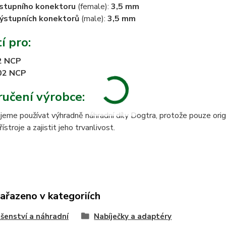
stupního konektoru
(female):
3,5 mm
ýstupních konektorů
(male):
3,5 mm
í pro:
2 NCP
02 NCP
učení výrobce:
eme používat výhradně náhradní díly Dogtra, protože pouze origi
stroje a zajistit jeho trvanlivost.
zařazeno v kategoriích
ušenství a náhradní
Nabíječky a adaptéry