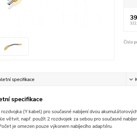
39
322
Číslo p
etní specifikace
tní specifikace
rozdvojka (Y kabel) pro současné nabíjení dvou akumulátorových 
e větvit, např. použít 2 rozdvojek za sebou pro současné nabíjen
 Počet je omezen pouze výkonem nabíjecího adaptéru.