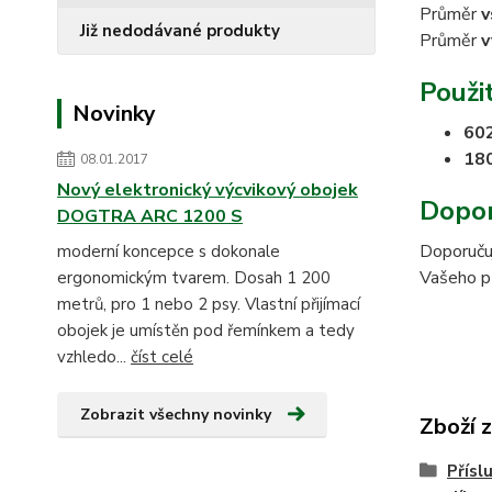
Průměr
v
Již nedodávané produkty
Průměr
v
Použit
Novinky
60
18
08.01.2017
Nový elektronický výcvikový obojek
Dopor
DOGTRA ARC 1200 S
Doporučuj
moderní koncepce s dokonale
Vašeho pří
ergonomickým tvarem. Dosah 1 200
metrů, pro 1 nebo 2 psy. Vlastní přijímací
obojek je umístěn pod řemínkem a tedy
vzhledo...
číst celé
Zobrazit všechny novinky
Zboží 
Přísl