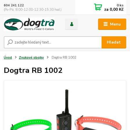
0
ks
604 241 122
za
0,00 Kč
(Po-Pá, 8:00-12:00-12:30-15:30 hod.)
Menu
Hledat
Úvod
Zvukové obojky
Dogtra RB 1002
Dogtra RB 1002