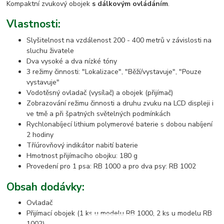
Kompaktní zvukový obojek
s dálkovým ovládáním
.
Vlastnosti:
Slyšitelnost na vzdálenost 200 - 400 metrů v závislosti na
sluchu živatele
Dva vysoké a dva nízké tóny
3 režimy činnosti: "Lokalizace", "Běží/vystavuje", "Pouze
vystavuje"
Vodotěsný ovladač (vysílač) a obojek (přijímač)
Zobrazování režimu činnosti a druhu zvuku na LCD displeji i
ve tmě a při špatných světelných podmínkách
Rychlonabíjecí lithium polymerové baterie s dobou nabíjení
2 hodiny
Tříúrovňový indikátor nabití baterie
Hmotnost přijímacího obojku: 180 g
Provedení pro 1 psa: RB 1000 a pro dva psy: RB 1002
Obsah dodávky:
Ovladač
Přijímací obojek (1 ks u modelu RB 1000, 2 ks u modelu RB
1002)