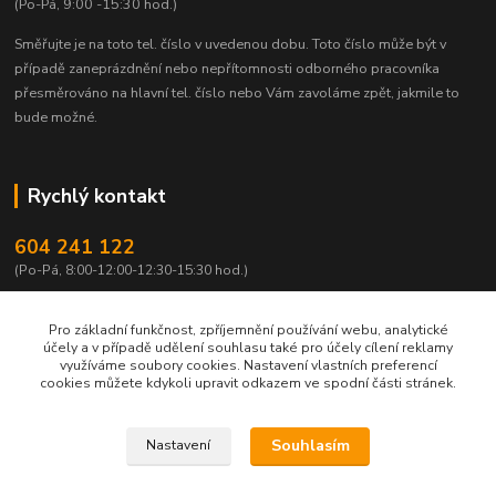
(Po-Pá, 9:00 -15:30 hod.)
Směřujte je na toto tel. číslo v uvedenou dobu.
Toto číslo může být v
případě zaneprázdnění nebo nepřítomnosti odborného pracovníka
přesměrováno na hlavní tel. číslo nebo Vám zavoláme zpět, jakmile to
bude možné.
Rychlý kontakt
604 241 122
(Po-Pá, 8:00-12:00-12:30-15:30 hod.)
info@qtest.cz
Pro základní funkčnost, zpříjemnění používání webu, analytické
účely a v případě udělení souhlasu také pro účely cílení reklamy
využíváme soubory cookies. Nastavení vlastních preferencí
cookies můžete kdykoli upravit odkazem ve spodní části stránek.
Copyright © 2022 Ing. Miloš Hušek - QTEST. Všechna práva vyhrazena.
Souhlasím
Nastavení
Jakékoliv užití obsahu včetně převzetí, šíření či dalšího zpřístupňování článků,
textů či jejich částí, obrázků, fotografií a videí je bez výslovného souhlasu