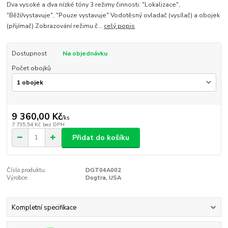
Dva vysoké a dva nízké tóny 3 režimy činnosti: "Lokalizace",
"Běží/vystavuje", "Pouze vystavuje" Vodotěsný ovladač (vysílač) a obojek
(přijímač) Zobrazování režimu č...
celý popis
Dostupnost
Na objednávku
Počet obojků
9 360,00 Kč
/
ks
7 735,54 Kč
bez DPH
Přidat do košíku
Číslo produktu:
DGT04A002
Výrobce:
Dogtra, USA
Kompletní specifikace