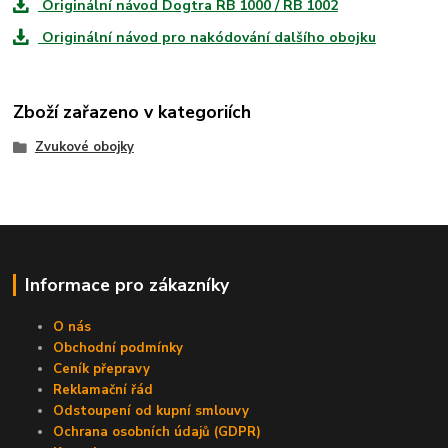
Originální návod Dogtra RB 1000 / RB 1002
Originální návod pro nakódování dalšího obojku
Zboží zařazeno v kategoriích
Zvukové obojky
Informace pro zákazníky
O nás
Obchodní podmínky
Ceník přepravy
Reklamační řád
Odstoupení od kupní smlouvy
Ochrana osobních údajů (GDPR)