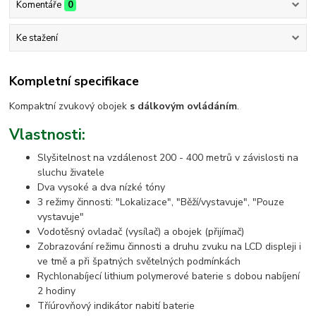
Komentáře
0
Ke stažení
Kompletní specifikace
Kompaktní zvukový obojek
s dálkovým ovládáním
.
Vlastnosti:
Slyšitelnost na vzdálenost 200 - 400 metrů v závislosti na
sluchu živatele
Dva vysoké a dva nízké tóny
3 režimy činnosti: "Lokalizace", "Běží/vystavuje", "Pouze
vystavuje"
Vodotěsný ovladač (vysílač) a obojek (přijímač)
Zobrazování režimu činnosti a druhu zvuku na LCD displeji i
ve tmě a při špatných světelných podmínkách
Rychlonabíjecí lithium polymerové baterie s dobou nabíjení
2 hodiny
Tříúrovňový indikátor nabití baterie