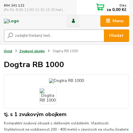
0
ks
604 241 122
za
0,00 Kč
(Po-Pá, 8:00-12:00-12:30-15:30 hod.)
Menu
Hledat
Úvod
Zvukové obojky
Dogtra RB 1000
Dogtra RB 1000
tj. s 1 zvukovým obojkem
Kompaktní zvukový obojek s dálkovým ovládáním. Vlastnosti:
Slyšitelnost na vzdálenost 200 - 400 metrů v závislosti na sluchu živatele