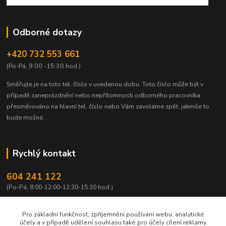
Odborné dotazy
+420 732 553 661
(Po-Pá, 9:00 -15:30 hod.)
Směřujte je na toto tel. číslo v uvedenou dobu.
Toto číslo může být v
případě zaneprázdnění nebo nepřítomnosti odborného pracovníka
přesměrováno na hlavní tel. číslo nebo Vám zavoláme zpět, jakmile to
bude možné.
Rychlý kontakt
604 241 122
(Po-Pá, 8:00-12:00-12:30-15:30 hod.)
info@qtest.cz
Pro základní funkčnost, zpříjemnění používání webu, analytické
účely a v případě udělení souhlasu také pro účely cílení reklamy