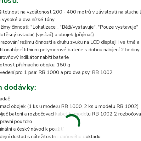
nosti:
šitelnost na vzdálenost 200 - 400 metrů v závislosti na sluchu 
 vysoké a dva nízké tóny
ežimy činnosti: "Lokalizace", "Běží/vystavuje", "Pouze vystavuje"
otěsný ovladač (vysílač) a obojek (přijímač)
razování režimu činnosti a druhu zvuku na LCD displeji i ve tmě 
hlonabíjecí lithium polymerové baterie s dobou nabíjení 2 hodiny
úrovňový indikátor nabití baterie
tnost přijímacího obojku: 180 g
vedení pro 1 psa: RB 1000 a pro dva psy: RB 1002
 dodávky:
adač
jímací obojek (1 ks u modelu RB 1000, 2 ks u modelu RB 1002)
íječ baterií a rozbočovací kabel (u modelu RB 1002 2 rozbočova
pravní pouzdro
ginální a český návod k použití
dejní doklad s náležitostmi daňového dokladu