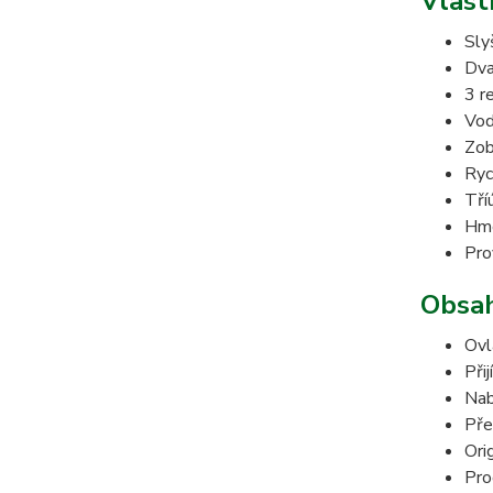
Vlast
Sly
Dva
3 r
Vod
Zob
Ryc
Tří
Hmo
Pro
Obsah
Ovl
Při
Nab
Pře
Ori
Pro