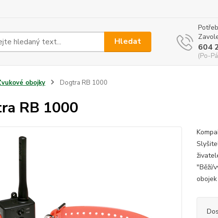
Potřeb
Zavole
Hledat
604 
(Po-Pá
Zvukové obojky
Dogtra RB 1000
ra RB 1000
Kompak
Slyšit
živatel
"Běží/
obojek 
Dos