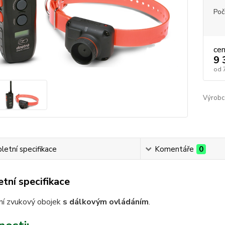
Poč
ce
9 
od
Výrobc
etní specifikace
Komentáře
0
tní specifikace
í zvukový obojek
s dálkovým ovládáním
.