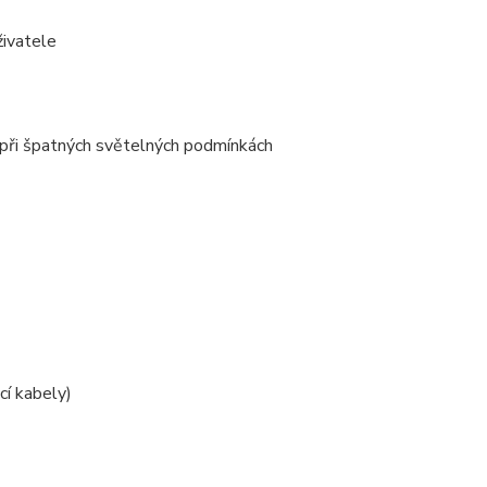
živatele
a při špatných světelných podmínkách
cí kabely)