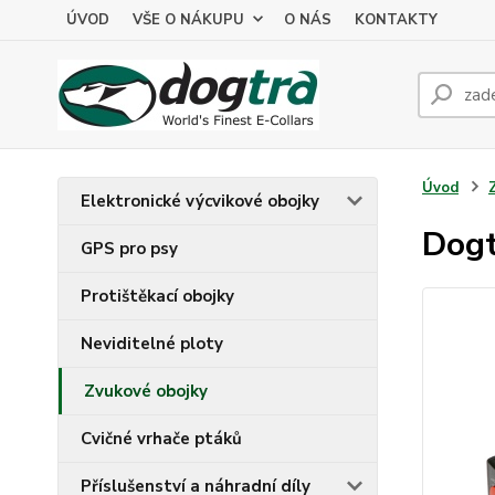
ÚVOD
VŠE O NÁKUPU
O NÁS
KONTAKTY
Úvod
Elektronické výcvikové obojky
Dogt
GPS pro psy
Protištěkací obojky
Neviditelné ploty
Zvukové obojky
Cvičné vrhače ptáků
Příslušenství a náhradní díly