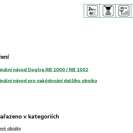
žení
inální návod Dogtra RB 1000 / RB 1002
inální návod pro nakódování dalšího obojku
zařazeno v kategoriích
vé obojky