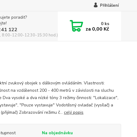
Přihlášení
ujete poradit?
jte!
0
ks
za
0,00 Kč
241 122
, 8:00-12:00-12:30-15:30 hod.)
tní zvukový obojek s dálkovým ovládáním. Vlastnosti:
elnost na vzdálenost 200 - 400 metrů v závislosti na sluchu
e Dva vysoké a dva nízké tóny 3 režimy činnosti: "Lokalizace",
vystavuje", "Pouze vystavuje" Vodotěsný ovladač (vysílač) a
(přijímač) Zobrazování režimu č...
celý popis
tupnost
Na objednávku