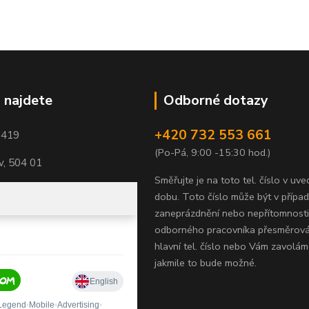
 najdete
Odborné dotazy
+420 732 553 661
1419
(Po-Pá, 9:00 -15:30 hod.)
, 504 01
Směřujte je na toto tel. číslo v uv
dobu.
Toto číslo může být v přípa
zaneprázdnění nebo nepřítomnosti
odborného pracovníka přesměrov
hlavní tel. číslo nebo Vám zavolám
jakmile to bude možné.