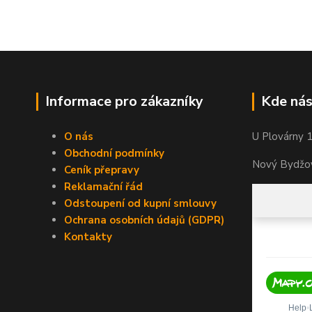
Informace pro zákazníky
Kde nás
O nás
U Plovárny 
Obchodní podmínky
Nový Bydžov
Ceník přepravy
Reklamační řád
Odstoupení od kupní smlouvy
Ochrana osobních údajů (GDPR)
Kontakty