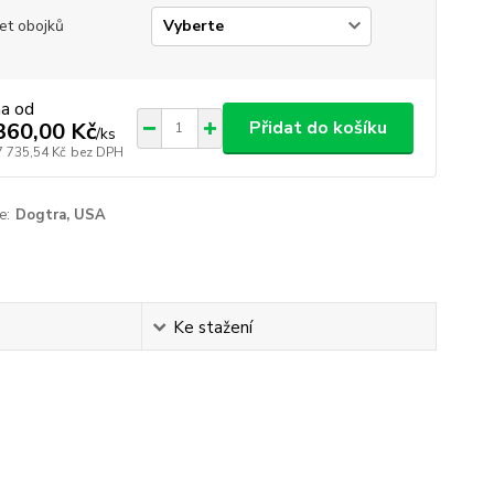
et obojků
na od
Přidat do košíku
360,00 Kč
/
ks
7 735,54 Kč
bez DPH
e:
Dogtra, USA
Ke stažení