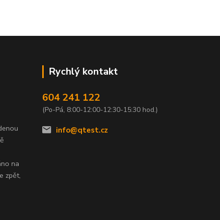
Rychlý kontakt
604 241 122
(Po-Pá, 8:00-12:00-12:30-15:30 hod.)
edenou
info@qtest.cz
dě
áno na
e zpět,