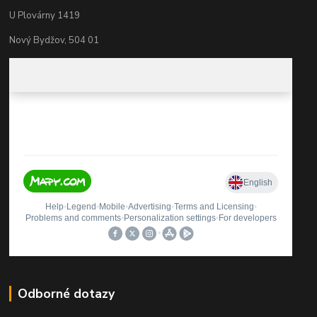
U Plovárny 1419
Nový Bydžov, 504 01
Odborné dotazy