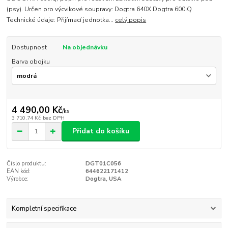
(psy). Určen pro výcvikové soupravy: Dogtra 640X Dogtra 600iQ
Technické údaje: Přijímací jednotka...
celý popis
Dostupnost
Na objednávku
Barva obojku
4 490,00 Kč
/
ks
3 710,74 Kč
bez DPH
Přidat do košíku
Číslo produktu:
DGT01C056
EAN kód:
644622171412
Výrobce:
Dogtra, USA
Kompletní specifikace