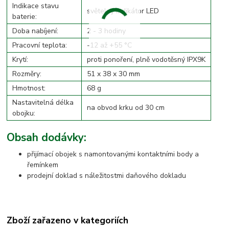
Indikace stavu
světelný indikátor LED
baterie:
Doba nabíjení:
2 - 3 hodiny
Pracovní teplota:
-12 až +55 °C
Krytí:
proti ponoření, plně vodotěsný IPX9K
Rozměry:
51 x 38 x 30 mm
Hmotnost:
68 g
Nastavitelná délka
na obvod krku od 30 cm
obojku:
Obsah dodávky:
přijímací obojek s namontovanými kontaktními body a
řemínkem
prodejní doklad s náležitostmi daňového dokladu
Zboží zařazeno v kategoriích