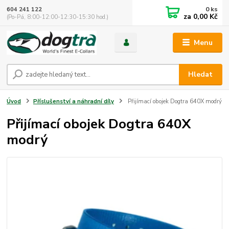
0
ks
604 241 122
za
0,00 Kč
(Po-Pá, 8:00-12:00-12:30-15:30 hod.)
Menu
Hledat
Úvod
Příslušenství a náhradní díly
Přijímací obojek Dogtra 640X modrý
Přijímací obojek Dogtra 640X
modrý