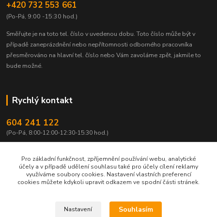
+420 732 553 661
(Po-Pá, 9:00 -15:30 hod.)
Směřujte je na toto tel. číslo v uvedenou dobu.
Toto číslo může být v
případě zaneprázdnění nebo nepřítomnosti odborného pracovníka
přesměrováno na hlavní tel. číslo nebo Vám zavoláme zpět, jakmile to
bude možné.
Rychlý kontakt
604 241 122
(Po-Pá, 8:00-12:00-12:30-15:30 hod.)
info@qtest.cz
Pro základní funkčnost, zpříjemnění používání webu, analytické
účely a v případě udělení souhlasu také pro účely cílení reklamy
využíváme soubory cookies. Nastavení vlastních preferencí
cookies můžete kdykoli upravit odkazem ve spodní části stránek.
Copyright © 2026 Ing. Miloš Hušek - QTEST. Všechna práva vyhrazena.
Souhlasím
Nastavení
Jakékoliv užití obsahu včetně převzetí, šíření či dalšího zpřístupňování článků,