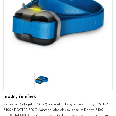
modrý řemínek
Samostatný obojek (přijímač) pro elektrické výcvikové obojky DOGTRA
640X a DOGTRA 600iQ. Náhradní obojek k ovladačům Dogtra 640X
a DOGTRA 600iQ, popř. pro rozšíření základní sestavy pro dalšího psa