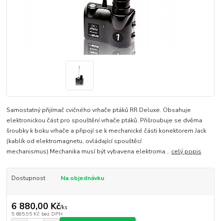
Samostatný přijímač cvičného vrhače ptáků RR Deluxe. Obsahuje
elektronickou část pro spouštění vrhače ptáků. Přišroubuje se dvěma
šroubky k boku vrhače a připojí se k mechanické části konektorem Jack
(kablík od elektromagnetu, ovládající spouštěcí
mechanismus).Mechanika musí být vybavena elektroma...
celý popis
Dostupnost
Na objednávku
6 880,00 Kč
/
ks
5 685,95 Kč
bez DPH