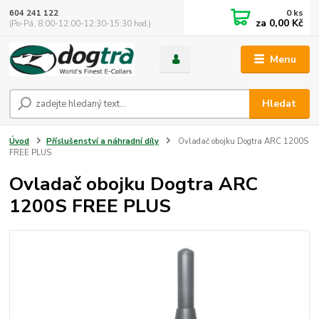
0
ks
604 241 122
za
0,00 Kč
(Po-Pá, 8:00-12:00-12:30-15:30 hod.)
Menu
Hledat
Úvod
Příslušenství a náhradní díly
Ovladač obojku Dogtra ARC 1200S
FREE PLUS
Ovladač obojku Dogtra ARC
1200S FREE PLUS