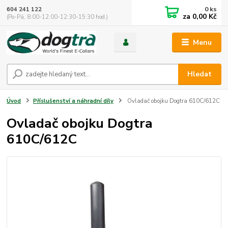
0
ks
604 241 122
za
0,00 Kč
(Po-Pá, 8:00-12:00-12:30-15:30 hod.)
Menu
Hledat
Úvod
Příslušenství a náhradní díly
Ovladač obojku Dogtra 610C/612C
Ovladač obojku Dogtra
610C/612C