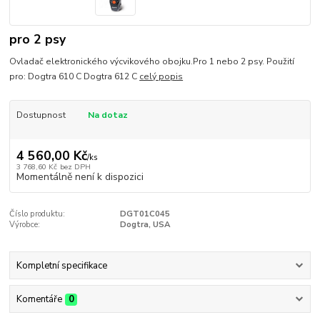
pro 2 psy
Ovladač elektronického výcvikového obojku.Pro 1 nebo 2 psy. Použití
pro: Dogtra 610 C Dogtra 612 C
celý popis
Dostupnost
Na dotaz
4 560,00 Kč
/
ks
3 768,60 Kč
bez DPH
Momentálně není k dispozici
Číslo produktu:
DGT01C045
Výrobce:
Dogtra, USA
Kompletní specifikace
Komentáře
0