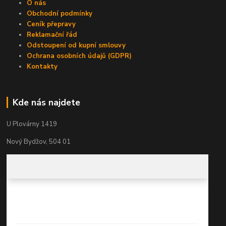
O nás
Obchodní podmínky
Ceník přepravy
Reklamační řád
Odstoupení od kupní smlouvy
Ochrana osobních údajů (GDPR)
Kontakty
Kde nás najdete
U Plovárny 1419
Nový Bydžov, 504 01