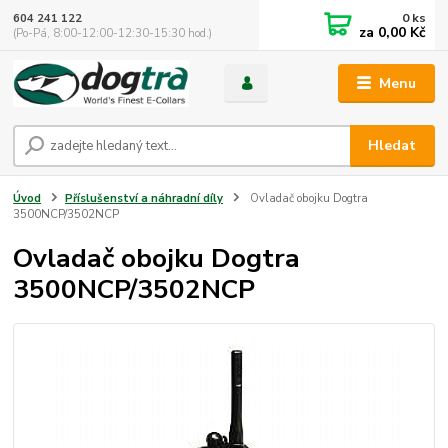
0
ks
604 241 122
za
0,00 Kč
(Po-Pá, 8:00-12:00-12:30-15:30 hod.)
Menu
Hledat
Úvod
Příslušenství a náhradní díly
Ovladač obojku Dogtra
3500NCP/3502NCP
Ovladač obojku Dogtra
3500NCP/3502NCP