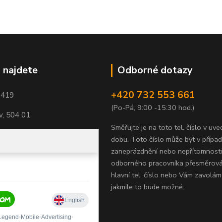
 najdete
Odborné dotazy
+420 732 553 661
1419
(Po-Pá, 9:00 -15:30 hod.)
, 504 01
Směřujte je na toto tel. číslo v uv
dobu.
Toto číslo může být v přípa
zaneprázdnění nebo nepřítomnosti
odborného pracovníka přesměrov
hlavní tel. číslo nebo Vám zavolám
jakmile to bude možné.