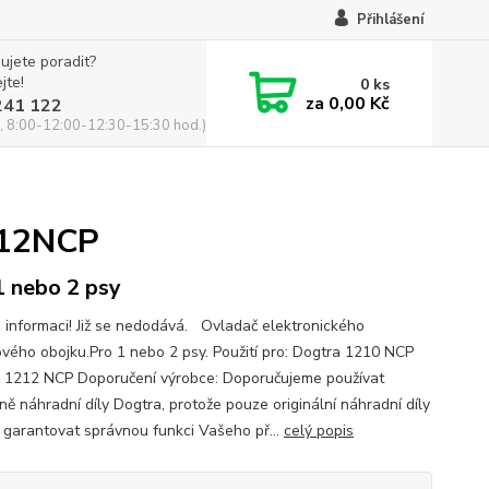
Přihlášení
ujete poradit?
jte!
0
ks
za
0,00 Kč
241 122
, 8:00-12:00-12:30-15:30 hod.)
212NCP
1 nebo 2 psy
o informaci! Již se nedodává. Ovladač elektronického
ového obojku.Pro 1 nebo 2 psy. Použití pro: Dogtra 1210 NCP
 1212 NCP Doporučení výrobce: Doporučujeme používat
ně náhradní díly Dogtra, protože pouze originální náhradní díly
garantovat správnou funkci Vašeho př...
celý popis