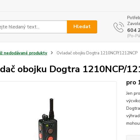
Potřeb
Zavole
Hledat
604 
(Po-Pá
Již nedodávané produkty
Ovladač obojku Dogtra 1210NCP/1212NCP
dač obojku Dogtra 1210NCP/1
pro 
Jen pr
výcvik
Dogtra
výhrad
mohou 