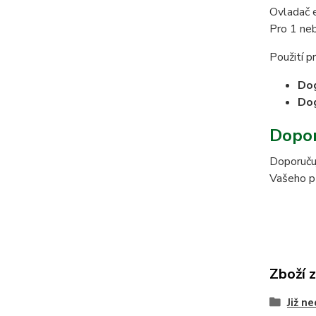
Ovladač e
Pro 1 neb
Použití pr
Do
Do
Dopor
Doporučuj
Vašeho pří
Zboží 
Již n