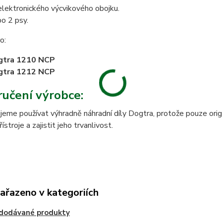
lektronického výcvikového obojku.
o 2 psy.
o:
gtra 1210 NCP
gtra 1212 NCP
učení výrobce:
eme používat výhradně náhradní díly Dogtra, protože pouze origi
stroje a zajistit jeho trvanlivost.
zařazeno v kategoriích
edodávané produkty