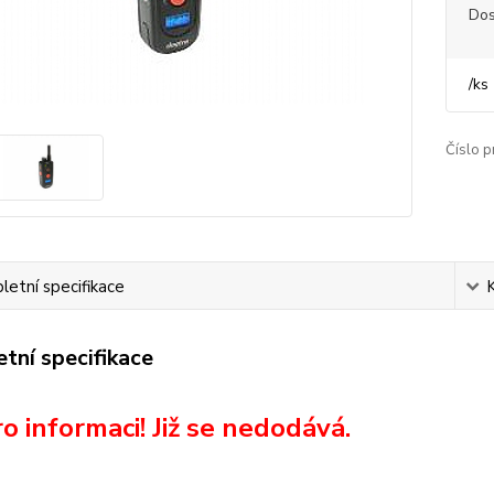
Dos
/
ks
Číslo p
etní specifikace
tní specifikace
o informaci! Již se nedodává.