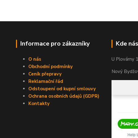
Informace pro zákazníky
Kde nás
O nás
U Plovárny 
Obchodní podmínky
Nový Bydžov
Ceník přepravy
Reklamační řád
Odstoupení od kupní smlouvy
Ochrana osobních údajů (GDPR)
Kontakty