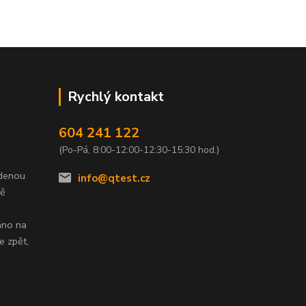
Rychlý kontakt
604 241 122
(Po-Pá, 8:00-12:00-12:30-15:30 hod.)
edenou
info@qtest.cz
dě
áno na
e zpět,