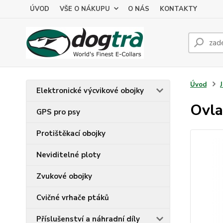
ÚVOD
VŠE O NÁKUPU
O NÁS
KONTAKTY
Úvod
Elektronické výcvikové obojky
Ovla
GPS pro psy
Protištěkací obojky
Neviditelné ploty
Zvukové obojky
Cvičné vrhače ptáků
Příslušenství a náhradní díly