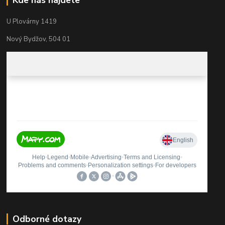
Kde nás najdete
U Plovárny 1419
Nový Bydžov, 504 01
Odborné dotazy