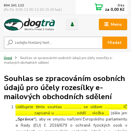
0
ks
604 241 122
za
0,00 Kč
(Po-Pá, 8:00-12:00-12:30-15:30 hod.)
Menu
Hledat
Úvod
Souhlas se zpracováním osobních údajů pro účely rozesílky e-
mailových obchodních sdělení
Souhlas se zpracováním osobních
údajů pro účely rozesílky e-
mailových obchodních sdělení
Udělujete tímto souhlas ……………..., se sídlem ………………, IČ
………………., zapsaná u ………………… , oddíl …, vložka …..
(dále jen
„Správce“
), aby ve smyslu nařízení Evropského parlamentu
a Rady (EU) č. 2016/679 o ochraně fyzických osob v