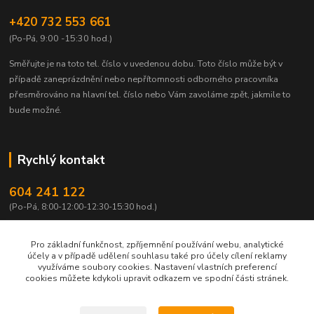
+420 732 553 661
(Po-Pá, 9:00 -15:30 hod.)
Směřujte je na toto tel. číslo v uvedenou dobu.
Toto číslo může být v
případě zaneprázdnění nebo nepřítomnosti odborného pracovníka
přesměrováno na hlavní tel. číslo nebo Vám zavoláme zpět, jakmile to
bude možné.
Rychlý kontakt
604 241 122
(Po-Pá, 8:00-12:00-12:30-15:30 hod.)
info@qtest.cz
Pro základní funkčnost, zpříjemnění používání webu, analytické
účely a v případě udělení souhlasu také pro účely cílení reklamy
využíváme soubory cookies. Nastavení vlastních preferencí
cookies můžete kdykoli upravit odkazem ve spodní části stránek.
Copyright © 2022 Ing. Miloš Hušek - QTEST. Všechna práva vyhrazena.