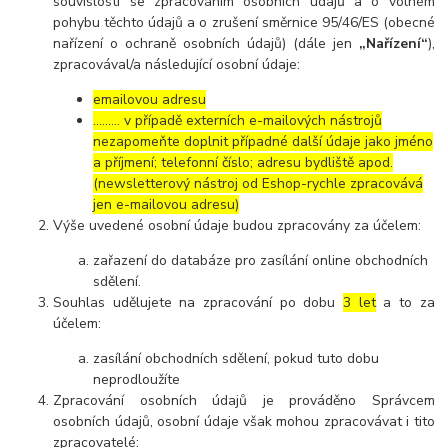
souvislosti se zpracováním osobních údajů a o volném
pohybu těchto údajů a o zrušení směrnice 95/46/ES (obecné
nařízení o ochraně osobních údajů) (dále jen
„Nařízení“
),
zpracovával/a následující osobní údaje:
emailovou adresu
……… v případě externích e-mailových nástrojů
nezapomeňte doplnit případné další údaje jako jméno
a příjmení; telefonní číslo; adresu bydliště apod.
(newsletterový nástroj od Eshop-rychle zpracovává
jen e-mailovou adresu)
Výše uvedené osobní údaje budou zpracovány za účelem:
zařazení do databáze pro zasílání online obchodních
sdělení.
Souhlas udělujete na zpracování po dobu
3 let
a to za
účelem:
zasílání obchodních sdělení, pokud tuto dobu
neprodloužíte
Zpracování osobních údajů je prováděno Správcem
osobních údajů, osobní údaje však mohou zpracovávat i tito
zpracovatelé: