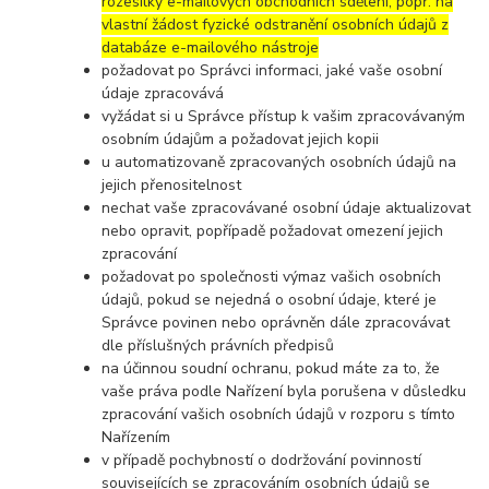
rozesílky e-mailových obchodních sdělení, popř. na
vlastní žádost fyzické odstranění osobních údajů z
databáze e-mailového nástroje
požadovat po Správci informaci, jaké vaše osobní
údaje zpracovává
vyžádat si u Správce přístup k vašim zpracovávaným
osobním údajům a požadovat jejich kopii
u automatizovaně zpracovaných osobních údajů na
jejich přenositelnost
nechat vaše zpracovávané osobní údaje aktualizovat
nebo opravit, popřípadě požadovat omezení jejich
zpracování
požadovat po společnosti výmaz vašich osobních
údajů, pokud se nejedná o osobní údaje, které je
Správce povinen nebo oprávněn dále zpracovávat
dle příslušných právních předpisů
na účinnou soudní ochranu, pokud máte za to, že
vaše práva podle Nařízení byla porušena v důsledku
zpracování vašich osobních údajů v rozporu s tímto
Nařízením
v případě pochybností o dodržování povinností
souvisejících se zpracováním osobních údajů se