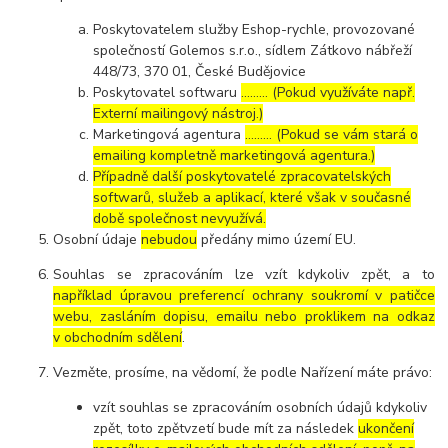
Poskytovatelem služby Eshop-rychle, provozované
společností Golemos s.r.o., sídlem Zátkovo nábřeží
448/73, 370 01, České Budějovice
Poskytovatel softwaru
……… (Pokud využíváte např.
Externí mailingový nástroj.)
Marketingová agentura
……… (Pokud se vám stará o
emailing kompletně marketingová agentura.)
Případně další poskytovatelé zpracovatelských
softwarů, služeb a aplikací, které však v současné
době společnost nevyužívá.
Osobní údaje
nebudou
předány mimo území EU.
Souhlas se zpracováním lze vzít kdykoliv zpět, a to
například úpravou preferencí ochrany soukromí v patičce
webu, zasláním dopisu, emailu nebo proklikem na odkaz
v obchodním sdělení
.
Vezměte, prosíme, na vědomí, že podle Nařízení máte právo:
vzít souhlas se zpracováním osobních údajů kdykoliv
zpět, toto zpětvzetí bude mít za následek
ukončení