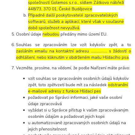
společností Golemos s.r.o., sídlem Zátkovo nábřeží
448/73, 370 01, České Budějovice
Případně další poskytovatelé zpracovatelských
softwarů, služeb a aplikací, které však v současné
době společnost nevyužívá.
Osobní údaje
nebudou
předány mimo území EU.
Souhlas se zpracováním lze vzít kdykoliv zpět, a to
zasláním emailu na kontaktní adresu ..……………. s žádostí o
odhlášení, nebo kliknutím v obdrženém mailu Hlídacího psa
.
Vezměte, prosíme, na vědomí, že podle Nařízení máte právo:
vzít souhlas se zpracováním osobních údajů kdykoliv
zpět, toto zpětvzetí bude mít za následek
odstranění
e-mailové adresy z funkce Hlídací pes
požadovat po Správci informaci, jaké vaše osobní
údaje zpracovává
vyžádat si u Správce přístup k vašim zpracovávaným
osobním údajům a požadovat jejich kopii
u automatizovaně zpracovaných osobních údajů na
jejich přenositelnost