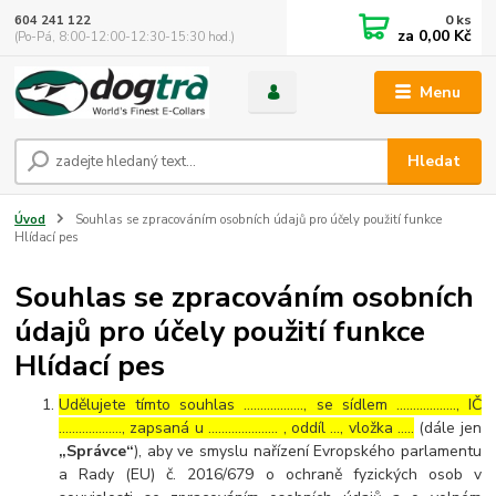
0
ks
604 241 122
za
0,00 Kč
(Po-Pá, 8:00-12:00-12:30-15:30 hod.)
Menu
Hledat
Úvod
Souhlas se zpracováním osobních údajů pro účely použití funkce
Hlídací pes
Souhlas se zpracováním osobních
údajů pro účely použití funkce
Hlídací pes
Udělujete tímto souhlas ……………..., se sídlem ………………, IČ
………………., zapsaná u ………………… , oddíl …, vložka …..
(dále jen
„Správce“
), aby ve smyslu nařízení Evropského parlamentu
a Rady (EU) č. 2016/679 o ochraně fyzických osob v