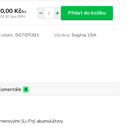
0,00 Kč
/
ks
Přidat do košíku
,01 Kč
bez DPH
roduktu:
DGT07C011
Výrobce:
Dogtra, USA
Komentáře
0
ymerovými (Li-Po) akumulátory.