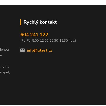
Rychlý kontakt
604 241 122
(Po-Pá, 8:00-12:00-12:30-15:30 hod.)
edenou
info@qtest.cz
dě
áno na
e zpět,