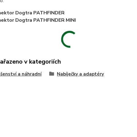
o:
nektor Dogtra PATHFINDER
nektor Dogtra PATHFINDER MINI
zařazeno v kategoriích
ušenství a náhradní
Nabíječky a adaptéry