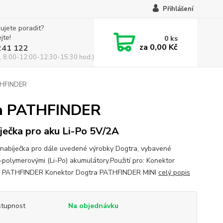
Přihlášení
ujete poradit?
jte!
0
ks
za
0,00 Kč
241 122
, 8:00-12:00-12:30-15:30 hod.)
ATHFINDER
tra PATHFINDER
ječka pro aku Li-Po 5V/2A
 nabíječka pro dále uvedené výrobky Dogtra, vybavené
m-polymerovými (Li-Po) akumulátory.Použití pro: Konektor
a PATHFINDER Konektor Dogtra PATHFINDER MINI
celý popis
tupnost
Na objednávku