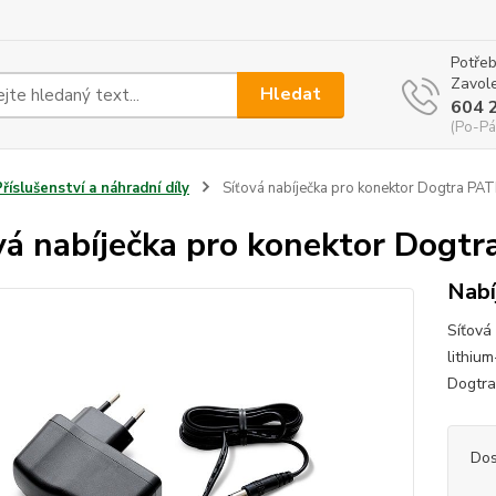
Potřeb
Zavole
Hledat
604 
(Po-Pá
Příslušenství a náhradní díly
Síťová nabíječka pro konektor Dogtra P
vá nabíječka pro konektor Dog
Nabí
Síťová
lithiu
Dogtr
Dos