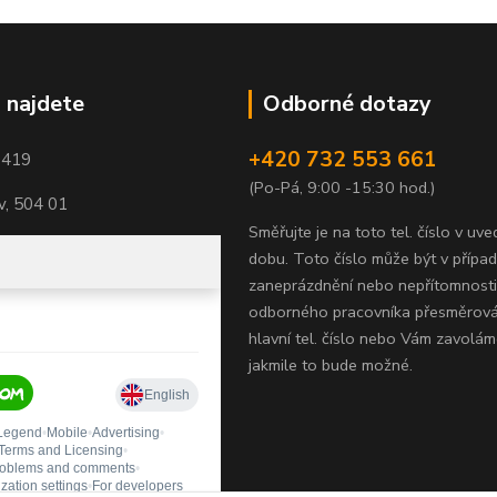
 najdete
Odborné dotazy
+420 732 553 661
1419
(Po-Pá, 9:00 -15:30 hod.)
, 504 01
Směřujte je na toto tel. číslo v uv
dobu.
Toto číslo může být v přípa
zaneprázdnění nebo nepřítomnosti
odborného pracovníka přesměrov
hlavní tel. číslo nebo Vám zavolám
jakmile to bude možné.