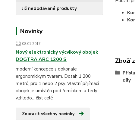
Použití pr
Již nedodávané produkty
Ko
Ko
Novinky
08.01.2017
Nový elektronický výcvikový obojek
DOGTRA ARC 1200 S
Zboží 
moderní koncepce s dokonale
Přísl
ergonomickým tvarem. Dosah 1 200
díly
metrů, pro 1 nebo 2 psy. Vlastní přijímací
obojek je umístěn pod řemínkem a tedy
vzhledo...
číst celé
Zobrazit všechny novinky