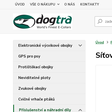
ÚVOD
VŠE O NÁKUPU
O NÁS
KONTAKTY
Úvod
Elektronické výcvikové obojky
Síťo
GPS pro psy
Protištěkací obojky
Neviditelné ploty
Zvukové obojky
Cvičné vrhače ptáků
Příslušenství a náhradní díly