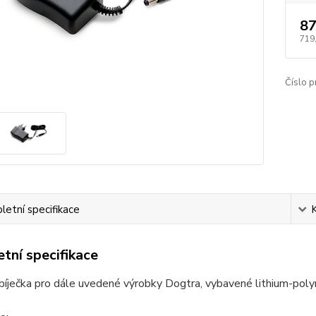
87
719
Číslo p
etní specifikace
tní specifikace
bíječka pro dále uvedené výrobky Dogtra, vybavené lithium-pol