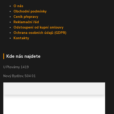
O nás
Obchodní podmínky
Ceník přepravy
Reklamační řád
Odstoupení od kupní smlouvy
Ochrana osobních údajů (GDPR)
Kontakty
Kde nás najdete
U Plovárny 1419
Nový Bydžov, 504 01