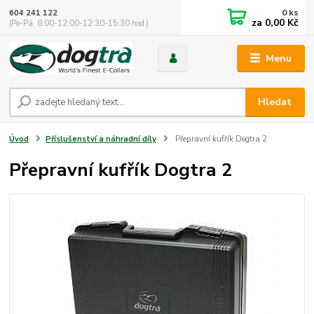
0
ks
604 241 122
za
0,00 Kč
(Po-Pá, 8:00-12:00-12:30-15:30 hod.)
Menu
Hledat
Úvod
Příslušenství a náhradní díly
Přepravní kufřík Dogtra 2
Přepravní kufřík Dogtra 2