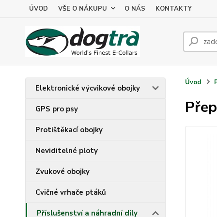
ÚVOD
VŠE O NÁKUPU
O NÁS
KONTAKTY
Úvod
Elektronické výcvikové obojky
Přep
GPS pro psy
Protištěkací obojky
Neviditelné ploty
Zvukové obojky
Cvičné vrhače ptáků
Příslušenství a náhradní díly