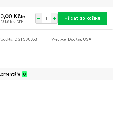
0,00 Kč
/
ks
Přidat do košíku
,63 Kč
bez DPH
roduktu:
DGT90C053
Výrobce:
Dogtra, USA
Komentáře
0