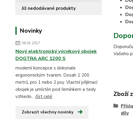
Do
Do
Již nedodávané produkty
Do
Dog
Novinky
Dopor
08.01.2017
Doporučuj
Nový elektronický výcvikový obojek
Vašeho pří
DOGTRA ARC 1200 S
moderní koncepce s dokonale
ergonomickým tvarem. Dosah 1 200
metrů, pro 1 nebo 2 psy. Vlastní přijímací
obojek je umístěn pod řemínkem a tedy
Zboží 
vzhledo...
číst celé
Přísl
Zobrazit všechny novinky
díly