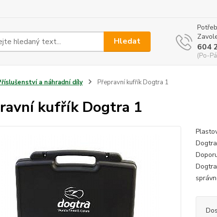
Potřeb
Zavole
Hledat
604 
(Po-Pá
Příslušenství a náhradní díly
Přepravní kufřík Dogtra 1
ravní kufřík Dogtra 1
Plastov
Dogtra
Doporu
Dogtra
správno
Dos