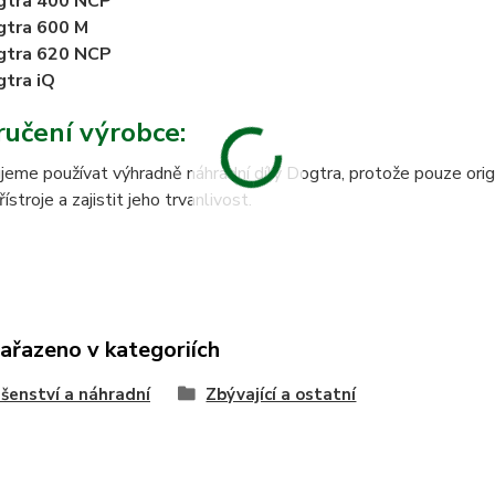
gtra 400 NCP
gtra 600 M
gtra 620 NCP
tra iQ
učení výrobce:
eme používat výhradně náhradní díly Dogtra, protože pouze origi
stroje a zajistit jeho trvanlivost.
zařazeno v kategoriích
ušenství a náhradní
Zbývající a ostatní