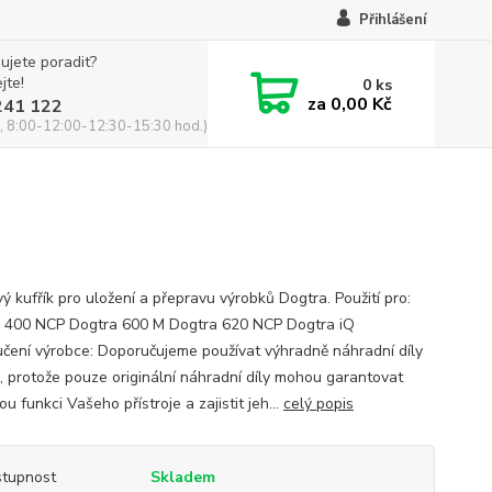
Přihlášení
ujete poradit?
jte!
0
ks
za
0,00 Kč
241 122
, 8:00-12:00-12:30-15:30 hod.)
ý kufřík pro uložení a přepravu výrobků Dogtra. Použití pro:
 400 NCP Dogtra 600 M Dogtra 620 NCP Dogtra iQ
čení výrobce: Doporučujeme používat výhradně náhradní díly
, protože pouze originální náhradní díly mohou garantovat
u funkci Vašeho přístroje a zajistit jeh...
celý popis
tupnost
Skladem