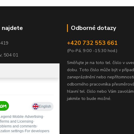
 najdete
Odborné dotazy
+420 732 553 661
1419
(Po-Pá, 9:00 -15:30 hod.)
, 504 01
Směřujte je na toto tel. číslo v uv
dobu.
Toto číslo může být v přípa
zaneprázdnění nebo nepřítomnosti
odborného pracovníka přesměrov
hlavní tel. číslo nebo Vám zavolám
jakmile to bude možné.