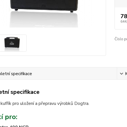
78
644
Číslo p
etní specifikace
tní specifikace
kufřík pro uložení a přepravu výrobků Dogtra.
í pro: