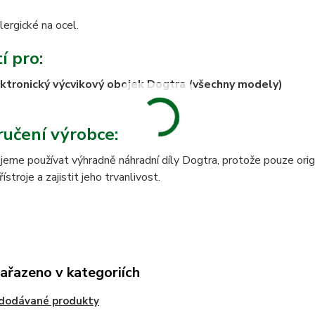
lergické na ocel.
í pro:
ktronický výcvikový obojek Dogtra (všechny modely)
učení výrobce:
eme používat výhradně náhradní díly Dogtra, protože pouze origi
stroje a zajistit jeho trvanlivost.
zařazeno v kategoriích
edodávané produkty