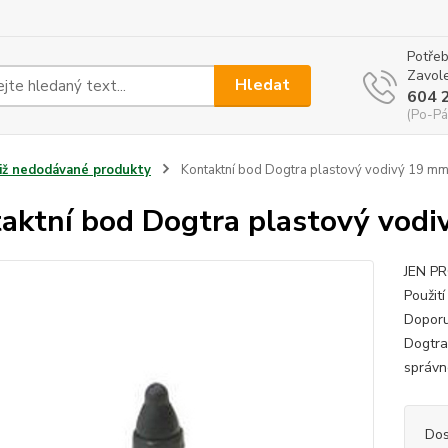
Potřeb
Zavole
Hledat
604 
(Po-Pá
Již nedodávané produkty
Kontaktní bod Dogtra plastový vodivý 19 m
aktní bod Dogtra plastový vod
JEN PR
Použit
Doporu
Dogtra
správn
Dos