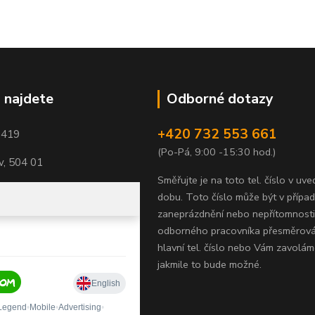
 najdete
Odborné dotazy
+420 732 553 661
1419
(Po-Pá, 9:00 -15:30 hod.)
, 504 01
Směřujte je na toto tel. číslo v uv
dobu.
Toto číslo může být v přípa
zaneprázdnění nebo nepřítomnosti
odborného pracovníka přesměrov
hlavní tel. číslo nebo Vám zavolám
jakmile to bude možné.