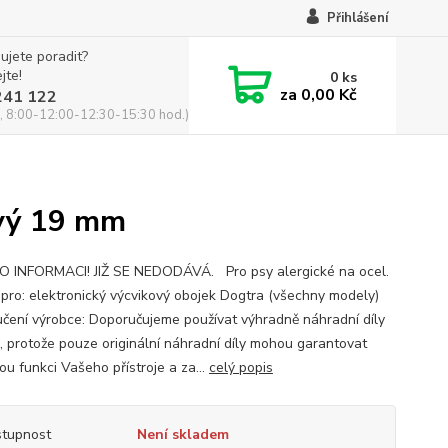
Přihlášení
ujete poradit?
jte!
0
ks
za
0,00 Kč
241 122
, 8:00-12:00-12:30-15:30 hod.)
m
ivý 19 mm
O INFORMACI! JIŽ SE NEDODÁVÁ. Pro psy alergické na ocel.
í pro: elektronický výcvikový obojek Dogtra (všechny modely)
čení výrobce: Doporučujeme používat výhradně náhradní díly
, protože pouze originální náhradní díly mohou garantovat
ou funkci Vašeho přístroje a za...
celý popis
tupnost
Není skladem