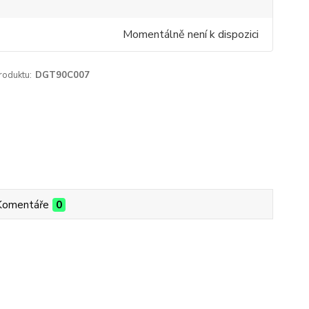
Momentálně není k dispozici
roduktu:
DGT90C007
Komentáře
0