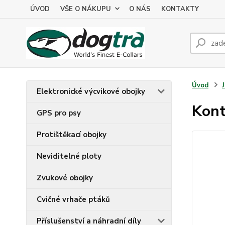
ÚVOD
VŠE O NÁKUPU
O NÁS
KONTAKTY
Úvod
Elektronické výcvikové obojky
Kont
GPS pro psy
Protištěkací obojky
Neviditelné ploty
Zvukové obojky
Cvičné vrhače ptáků
Příslušenství a náhradní díly