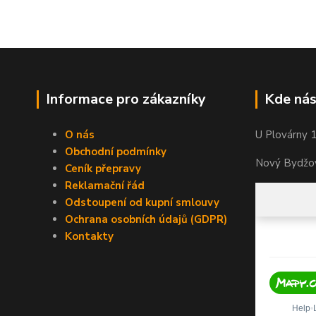
Informace pro zákazníky
Kde nás
O nás
U Plovárny 
Obchodní podmínky
Nový Bydžov
Ceník přepravy
Reklamační řád
Odstoupení od kupní smlouvy
Ochrana osobních údajů (GDPR)
Kontakty