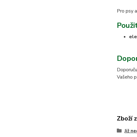
Pro psy a
Použit
ele
Dopor
Doporučuj
Vašeho pří
Zboží 
Již n