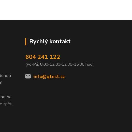
Rychlý kontakt
604 241 122
(Po-Pá, 8:00-12:00-12:30-15:30 hod.)
edenou
info@qtest.cz
dě
áno na
e zpět,