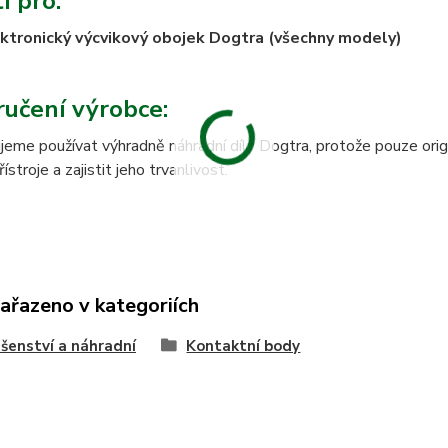
í pro:
ktronický výcvikový obojek Dogtra (všechny modely)
učení výrobce:
eme používat výhradně náhradní díly Dogtra, protože pouze origi
stroje a zajistit jeho trvanlivost.
zařazeno v kategoriích
ušenství a náhradní
Kontaktní body