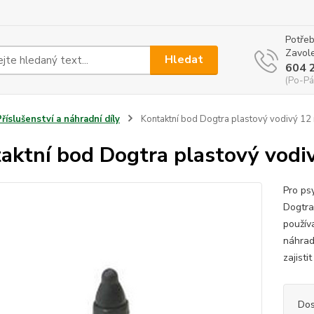
Potřeb
Zavole
Hledat
604 
(Po-Pá
Příslušenství a náhradní díly
Kontaktní bod Dogtra plastový vodivý 1
aktní bod Dogtra plastový vod
Pro psy
Dogtra
použív
náhrad
zajisti
Dos