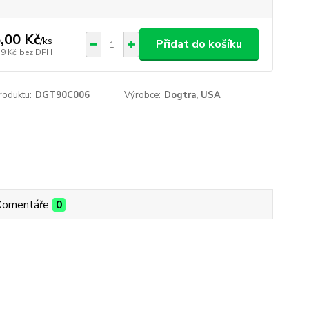
,00 Kč
/
ks
Přidat do košíku
19 Kč
bez DPH
roduktu:
DGT90C006
Výrobce:
Dogtra, USA
Komentáře
0