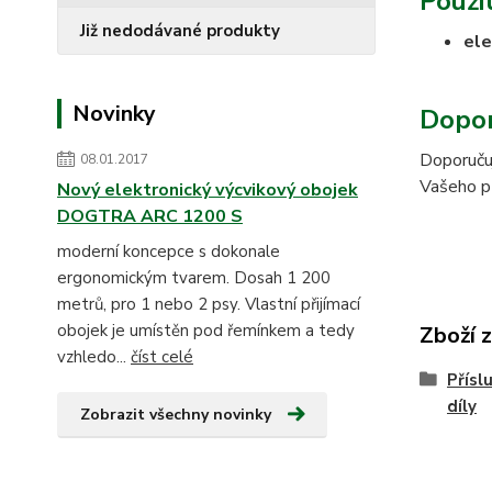
Použit
Již nedodávané produkty
ele
Novinky
Dopor
Doporučuj
08.01.2017
Vašeho pří
Nový elektronický výcvikový obojek
DOGTRA ARC 1200 S
moderní koncepce s dokonale
ergonomickým tvarem. Dosah 1 200
metrů, pro 1 nebo 2 psy. Vlastní přijímací
obojek je umístěn pod řemínkem a tedy
Zboží 
vzhledo...
číst celé
Přísl
díly
Zobrazit všechny novinky