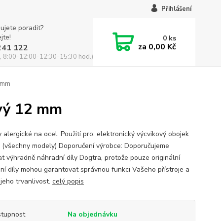
Přihlášení
ujete poradit?
jte!
0
ks
za
0,00 Kč
241 122
, 8:00-12:00-12:30-15:30 hod.)
2 mm
ivý 12 mm
 alergické na ocel. Použití pro: elektronický výcvikový obojek
 (všechny modely) Doporučení výrobce: Doporučujeme
at výhradně náhradní díly Dogtra, protože pouze originální
ní díly mohou garantovat správnou funkci Vašeho přístroje a
t jeho trvanlivost.
celý popis
tupnost
Na objednávku