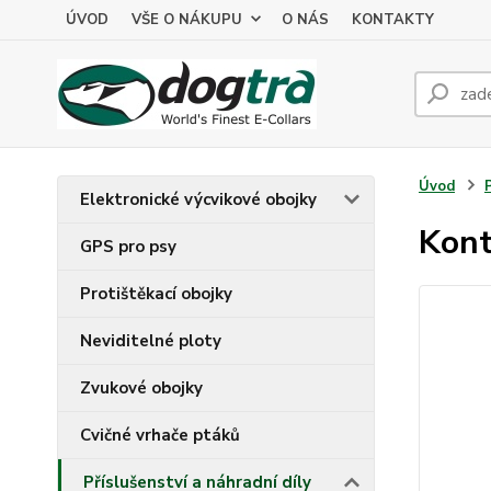
ÚVOD
VŠE O NÁKUPU
O NÁS
KONTAKTY
Úvod
Elektronické výcvikové obojky
Kont
GPS pro psy
Protištěkací obojky
Neviditelné ploty
Zvukové obojky
Cvičné vrhače ptáků
Příslušenství a náhradní díly