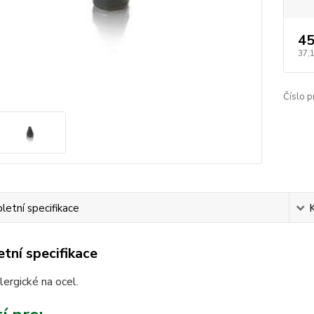
45
37,
Číslo p
etní specifikace
tní specifikace
lergické na ocel.