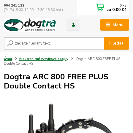
0
ks
604 241 122
za
0,00 Kč
(Po-Pá, 8:00-12:00-12:30-15:30 hod.)
Menu
Hledat
Úvod
Elektronické výcvikové obojky
Dogtra ARC 800 FREE PLUS
Double Contact HS
Dogtra ARC 800 FREE PLUS
Double Contact HS