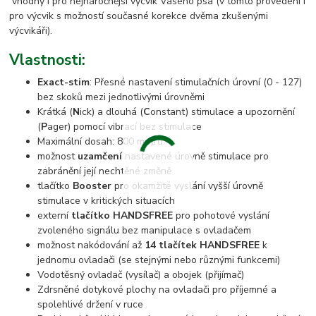
vhodný i pro nejnáročnější výcvik Vašeho psa (v tomto provedení i
pro výcvik s možností současné korekce dvěma zkušenými
výcvikáři).
Vlastnosti:
Exact-stim
: Přesné nastavení stimulačních úrovní (0 - 127)
bez skoků mezi jednotlivými úrovněmi
Krátká (
N
ick) a dlouhá (
C
onstant) stimulace a upozornění
(
P
ager) pomocí vibrací bez stimulace
Maximální dosah: 800 metrů
možnost
uzamčení
nastavené úrovně stimulace pro
zabránění její nechtěné změně
tlačítko
Booster
pro okamžité vyslání vyšší úrovně
stimulace v kritických situacích
externí
tlačítko HANDSFREE
pro pohotové vyslání
zvoleného signálu bez manipulace s ovladačem
možnost nakódování až
14 tlačítek HANDSFREE
k
jednomu ovladači (se stejnými nebo různými funkcemi)
Vodotěsný ovladač (vysílač) a obojek (přijímač)
Zdrsněné dotykové plochy na ovladači pro příjemné a
spolehlivé držení v ruce