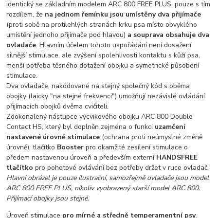
identický se základním modelem ARC 800 FREE PLUS, pouze s tím
rozdílem, že
na jednom řemínku jsou umístěny dva přijímače
(proti sobě na protilehlých stranách krku psa místo obvyklého
umístění jednoho přijímače pod hlavou)
a souprava obsahuje dva
ovladače
. Hlavním účelem tohoto uspořádání není dosažení
silnější stimulace, ale zvýšení spolehlivosti kontaktu s kůží psa,
menší potřeba těsného dotažení obojku a symetrické působení
stimulace.
Dva ovladače, nakódované na stejný společný kód s oběma
obojky (laicky "na stejné frekvenci") umožňují nezávislé ovládání
přijímacích obojků dvěma cvičiteli.
Zdokonalený nástupce výcvikového obojku ARC 800 Double
Contact HS, který byl doplněn zejména o funkci
uzamčení
nastavené úrovně stimulace
(ochrana proti neúmyslné změně
úrovně), tlačítko
Booster
pro okamžité zesílení stimulace o
předem nastavenou úroveň a především externí
HANDSFREE
tlačítko
pro pohotové ovlávání bez potřeby držet v ruce ovladač.
Hlavní obrázel je pouze ilustrační, samozřejmě ovladače jsou model
ARC 800 FREE PLUS, nikoliv vyobrazený starší model ARC 800.
Přijímací obojky jsou stejné.
Úroveň stimulace
pro mírné a středně temperamentní psy
.