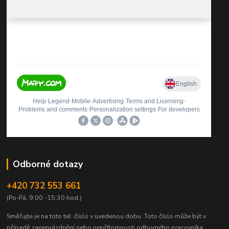
Odborné dotazy
+420 732 553 661
(Po-Pá, 9:00 -15:30 hod.)
Směřujte je na toto tel. číslo v uvedenou dobu.
Toto číslo může být v
případě zaneprázdnění nebo nepřítomnosti odborného pracovníka