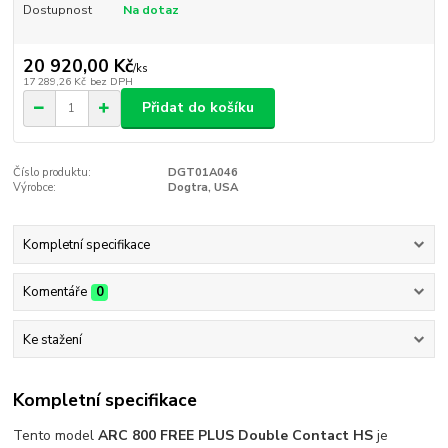
Dostupnost
Na dotaz
20 920,00 Kč
/
ks
17 289,26 Kč
bez DPH
Přidat do košíku
Číslo produktu:
DGT01A046
Výrobce:
Dogtra, USA
Kompletní specifikace
Komentáře
0
Ke stažení
Kompletní specifikace
Tento model
ARC 800 FREE PLUS Double Contact HS
je