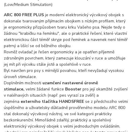
(Low/Medium Stimulation)
ARC 800 FREE PLUS
je moderní elektronický výcvikový obojek s
dokonale tvarovaným přijímacím obojkem s nízkým profilem, který
je ergonomicky přizpůsoben tvaru krku Vašeho psa. Nejde tedy o
žádnou "krabičku na řemínku", ale o praktické řešení, které vlastní
elektronickou část téměř skryje pod řemínek a navenek není téměř
patrný a lišící se od běžného obojku.
Rovněž ovladač je řešen ergonomicky a je opatřen příjemně
zdrsněným povrchem, který zamezuje klouzání v ruce a umožňuje
jej mít při výcviku stále jistě a spolehlivě v ruce.
Byl navržen pro psy s mírnější povahou, kteří nevyžadují vysokou
úroveň stimulace.
Doplněním možnosti
uzamčení nastavené úrovně
stimulace,
velmi žádané funkce
Booster
pro její okamžité zvýšení
v naléhavých situacích (např. pes vyrazí za zvěří) a
zejména
externího tlačítka HANDSFREE
se z předchozího velmi
úspěšného a uživatelsky důkladně prověřeného modelu ARC 800
stal dokonalý výcvikový nástroj, ve své kategorii prakticky
bezkonkurenční. Mimořádně zdařilý, praktický a spolehlivý
elektronický výcvikový obojek s velmi jednoduchým ovládáním,