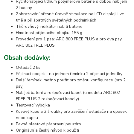
Rychlonabíjecí lithium polymerové baterie s dobou nabíjení
2 hodiny
Zobrazování přesné úrovně stimulace na LCD displeji i ve
tmě a při špatných světelných podmínkách
Tříúrovňový indikátor nabití baterie
Hmotnost přijímacího obojku: 155 g
Provedení pro 1 psa: ARC 800 FREE PLUS a pro dva psy:
ARC 802 FREE PLUS
Obsah dodávky:
Ovladač 2 ks
Přijímací obojek - na jednom řemínku 2 přijímací jednotky
Další řemínek, možno použít pro změnu konfigurace (pro 2
psy)
Nabíječ baterií a rozbočovací kabel (u modelu ARC 802
FREE PLUS 2 rozbočovací kabely)
Testovací výbojka
Kovový klips a 2 šroubky pro zavěšení ovladače na opasek
nebo kapsu
Pevné plastové přepravní pouzdro
Originální a český návod k použití