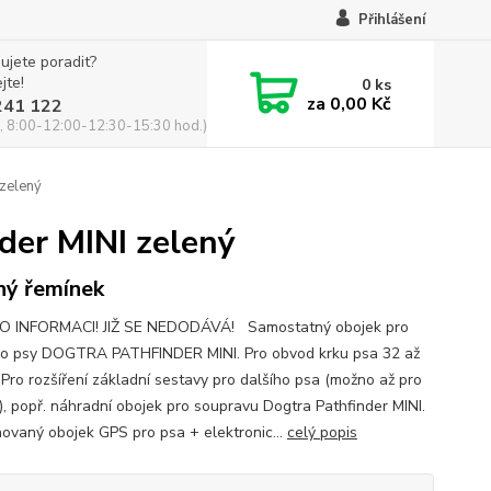
Přihlášení
ujete poradit?
jte!
0
ks
za
0,00 Kč
241 122
, 8:00-12:00-12:30-15:30 hod.)
 zelený
der MINI zelený
ný řemínek
O INFORMACI! JIŽ SE NEDODÁVÁ! Samostatný obojek pro
o psy DOGTRA PATHFINDER MINI. Pro obvod krku psa 32 až
 Pro rozšíření základní sestavy pro dalšího psa (možno až pro
), popř. náhradní obojek pro soupravu Dogtra Pathfinder MINI.
ovaný obojek GPS pro psa + elektronic...
celý popis