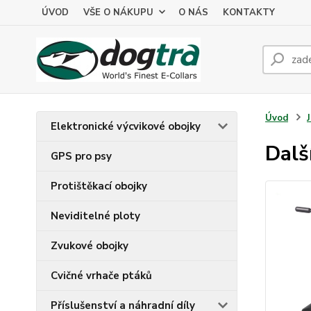
ÚVOD
VŠE O NÁKUPU
O NÁS
KONTAKTY
Úvod
Elektronické výcvikové obojky
Dalš
GPS pro psy
Protištěkací obojky
Neviditelné ploty
Zvukové obojky
Cvičné vrhače ptáků
Příslušenství a náhradní díly