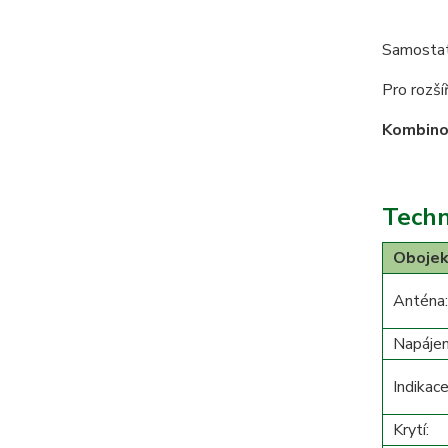
Samostat
Pro rozší
Kombinov
Techn
Obojek
Anténa:
Napájen
Indikace
Krytí: