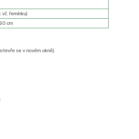
 vč. řemínku)
 60 cm
otevře se v novém okně).
s