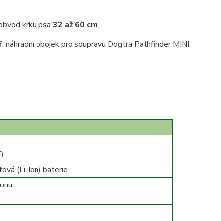
 obvod krku psa
32 až 60 cm
.
ř. náhradní obojek pro soupravu Dogtra Pathfinder MINI.
í)
tová (Li-Ion) baterie
fonu