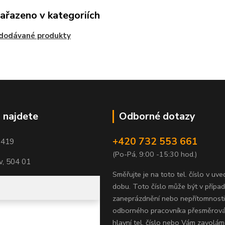
zařazeno v kategoriích
edodávané produkty
 najdete
Odborné dotazy
+420 732 553 661
1419
(Po-Pá, 9:00 -15:30 hod.)
, 504 01
Směřujte je na toto tel. číslo v uv
dobu.
Toto číslo může být v přípa
zaneprázdnění nebo nepřítomnosti
odborného pracovníka přesměrov
hlavní tel. číslo nebo Vám zavolám