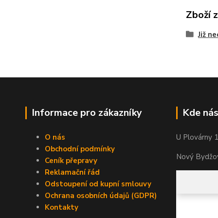
Zboží 
Již n
Informace pro zákazníky
Kde nás
O nás
U Plovárny 
Obchodní podmínky
Nový Bydžov
Ceník přepravy
Reklamační řád
Odstoupení od kupní smlouvy
Ochrana osobních údajů (GDPR)
Kontakty