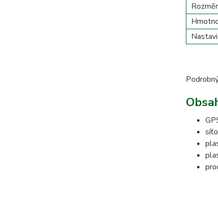
Rozměry 
Hmotno
Nastavi
Podrobný
Obsah
GPS
síť
pla
pla
pro