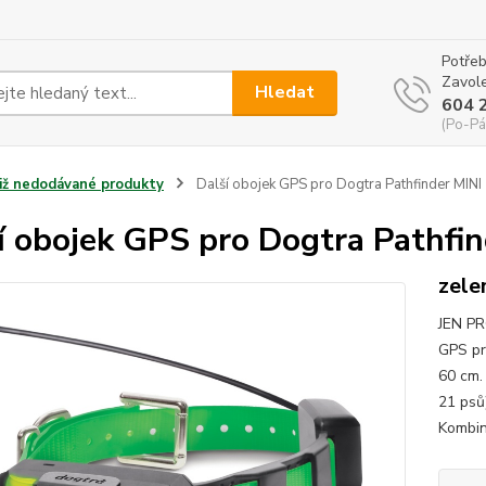
Potřeb
Zavole
Hledat
604 
(Po-Pá
Již nedodávané produkty
Další obojek GPS pro Dogtra Pathfinder MINI
í obojek GPS pro Dogtra Pathfin
zele
JEN PR
GPS pr
60 cm.
21 psů
Kombin