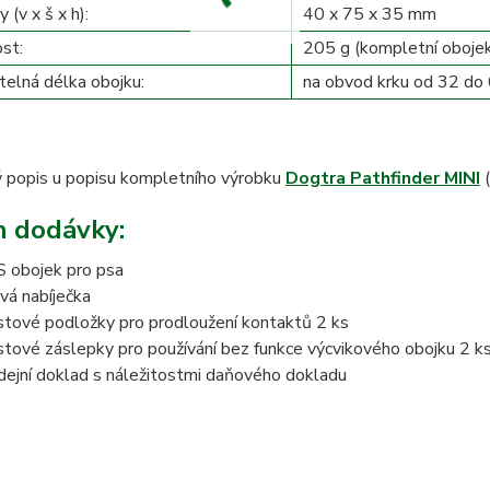
(v x š x h):
40 x 75 x 35 mm
st:
205 g (kompletní obojek
telná délka obojku:
na obvod krku od 32 do
 popis u popisu kompletního výrobku
Dogtra Pathfinder MINI
(
 dodávky:
 obojek pro psa
ová nabíječka
stové podložky pro prodloužení kontaktů 2 ks
stové záslepky pro používání bez funkce výcvikového obojku 2 k
dejní doklad s náležitostmi daňového dokladu