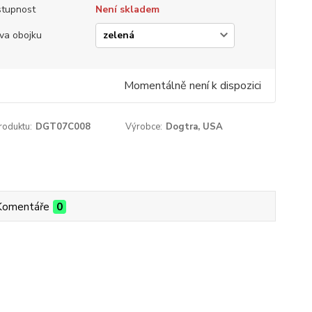
tupnost
Není skladem
va obojku
Momentálně není k dispozici
roduktu:
DGT07C008
Výrobce:
Dogtra, USA
Komentáře
0