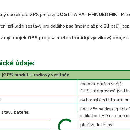
ný obojek pro GPS pro psy
DOGTRA PATHFINDER MINI
. Pro
ření základní sestavy pro dalšího psa (možno až pro 21 psů), pop
aný obojek GPS pro psa + elektronický výcvikový obojek.
ické údaje:
 (GPS modul + radiový vysílač):
radiová: pružná vnější
GPS: integrovaná (vnitřn
í:
rychlonabíjecí lithium-ion
údaj v % na displeji tele
 stavu baterie:
indikátor LED na obojku
plně vodotěsný