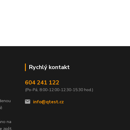
Rychlý kontakt
604 241 122
(Po-Pá, 8:00-12:00-12:30-15:30 hod.)
edenou
info@qtest.cz
dě
áno na
e zpět,