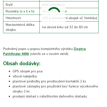
Krytí:
plně vodotěsný
Rozměry (v x š x h):
40 x 75 x 35 mm
Hmotnost:
205 g (kompletní obojek vč. řemínku)
Nastavitelná délka
na obvod krku od 32 do 60 cm
obojku:
Podrobný popis u popisu kompletního výrobku
Dogtra
Pathfinder MINI
(otevře se v novém okně).
Obsah dodávky:
GPS obojek pro psa
síťová nabíječka
plastové podložky pro prodloužení kontaktů 2 ks
plastové záslepky pro používání bez funkce výcvikového
obojku 2 ks
prodejní doklad s náležitostmi daňového dokladu