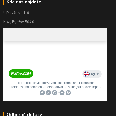
Kde nás najdete
U Plovárny 1419
Nový Bydžov, 504 01
Odborné dotazy