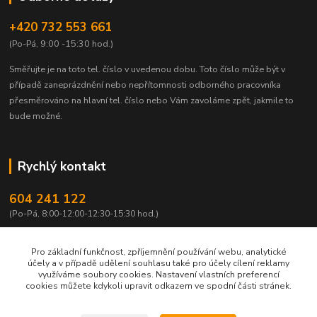
+420 732 553 661
(Po-Pá, 9:00 -15:30 hod.)
Směřujte je na toto tel. číslo v uvedenou dobu.
Toto číslo může být v
případě zaneprázdnění nebo nepřítomnosti odborného pracovníka
přesměrováno na hlavní tel. číslo nebo Vám zavoláme zpět, jakmile to
bude možné.
Rychlý kontakt
604 241 122
(Po-Pá, 8:00-12:00-12:30-15:30 hod.)
info@qtest.cz
Pro základní funkčnost, zpříjemnění používání webu, analytické
účely a v případě udělení souhlasu také pro účely cílení reklamy
využíváme soubory cookies. Nastavení vlastních preferencí
cookies můžete kdykoli upravit odkazem ve spodní části stránek.