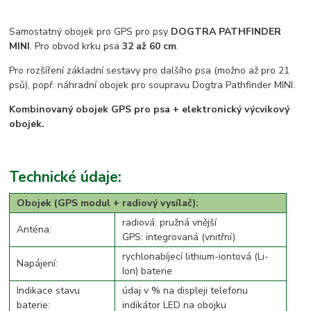
Samostatný obojek pro GPS pro psy
DOGTRA PATHFINDER
MINI
. Pro obvod krku psa
32 až 60 cm
.
Pro rozšíření základní sestavy pro dalšího psa (možno až pro 21
psů), popř. náhradní obojek pro soupravu Dogtra Pathfinder MINI.
Kombinovaný obojek GPS pro psa + elektronický výcvikový
obojek.
Technické údaje:
Obojek (GPS modul + radiový vysílač):
radiová: pružná vnější
Anténa:
GPS: integrovaná (vnitřní)
rychlonabíjecí lithium-iontová (Li-
Napájení:
Ion) baterie
Indikace stavu
údaj v % na displeji telefonu
baterie:
indikátor LED na obojku