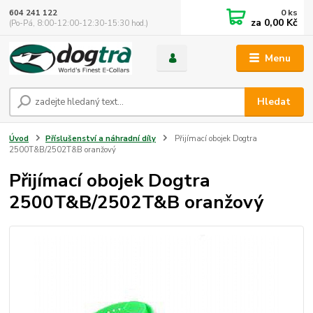
0
ks
604 241 122
za
0,00 Kč
(Po-Pá, 8:00-12:00-12:30-15:30 hod.)
Menu
Hledat
Úvod
Příslušenství a náhradní díly
Přijímací obojek Dogtra
2500T&B/2502T&B oranžový
Přijímací obojek Dogtra
2500T&B/2502T&B oranžový