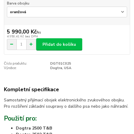
Barva obojku
5 990,00 Kč
/
ks
4 950,41 Kč
bez DPH
Přidat do košíku
Číslo produktu:
DGT01C025
Výrobce:
Dogtra, USA
Kompletní specifikace
Samostatný přijímací obojek elektronického zvukovéhoo obojku.
Pro rozšíření základní soupravy o dalšího psa nebo jako náhradní.
Použití pro:
Dogtra 2500 T&B